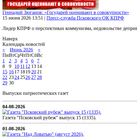
Геннадий Зюганов: «Государей оценивают в совокупности»
15 июня 2026
13:51
|
Пресс-служба Псковского ОК КПРФ
Лидер КПРФ о перспективах коммунизма, недовольстве деприв
Наверх
Календарь новостей
«
Июнь 2026
»
Пн
Вт
Ср
Чт
Пт
Сб
Вс
1
2
3
4
5
6
7
8
9
10
11
12
13
14
15
16
17
18
19
20
21
22
23
24
25
26
27
28
29
30
Выпуски патриотических газет
04-08-2026
Газета "Псковский рубеж" выпуск 15 (1335).
01-08-2026