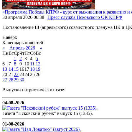
«Программа Победы КПРФ - курс от выживания к развитию и 
30 апреля 2026
06:38
|
Пресс-служба Псковского ОК КПРФ
Постановление III (апрельского) совместного пленума ЦК и 
Наверх
Календарь новостей
«
Апрель 2026
»
Пн
Вт
Ср
Чт
Пт
Сб
Вс
1
2
3
4
5
6
7
8
9
10
11
12
13
14
15
16
17
18
19
20
21
22
23
24
25
26
27
28
29
30
Выпуски патриотических газет
04-08-2026
Газета "Псковский рубеж" выпуск 15 (1335).
01-08-2026