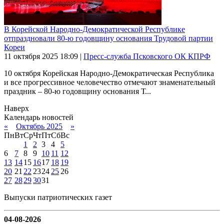
В Корейской Народно-Демократической Республике
отпраздновали 80-ю годовщину основания Трудовой партии
Кореи
11 октября 2025
18:09
|
Пресс-служба Псковского ОК КПРФ
10 октября Корейская Народно-Демократическая Республика
и все прогрессивное человечество отмечают знаменательный
праздник – 80-ю годовщину основания Т...
Наверх
Календарь новостей
«
Октябрь 2025
»
Пн
Вт
Ср
Чт
Пт
Сб
Вс
1
2
3
4
5
6
7
8
9
10
11
12
13
14
15
16
17
18
19
20
21
22
23
24
25
26
27
28
29
30
31
Выпуски патриотических газет
04-08-2026