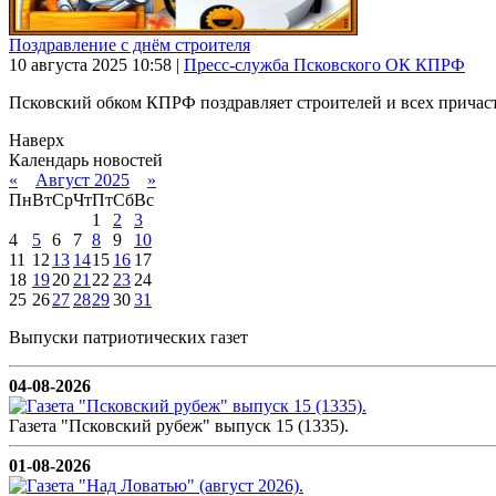
Поздравление с днём строителя
10 августа 2025
10:58
|
Пресс-служба Псковского ОК КПРФ
Псковский обком КПРФ поздравляет строителей и всех причас
Наверх
Календарь новостей
«
Август 2025
»
Пн
Вт
Ср
Чт
Пт
Сб
Вс
1
2
3
4
5
6
7
8
9
10
11
12
13
14
15
16
17
18
19
20
21
22
23
24
25
26
27
28
29
30
31
Выпуски патриотических газет
04-08-2026
Газета "Псковский рубеж" выпуск 15 (1335).
01-08-2026