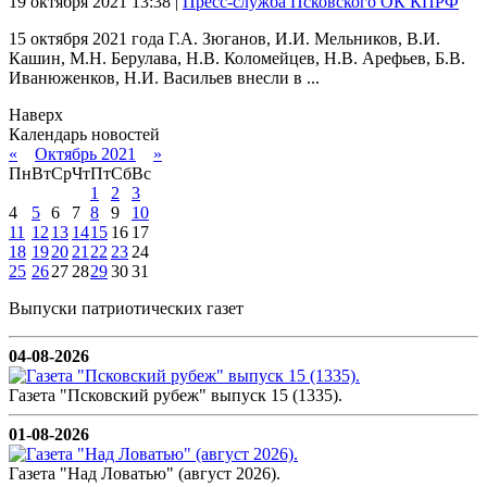
19 октября 2021
13:38
|
Пресс-служба Псковского ОК КПРФ
15 октября 2021 года Г.А. Зюганов, И.И. Мельников, В.И.
Кашин, М.Н. Берулава, Н.В. Коломейцев, Н.В. Арефьев, Б.В.
Иванюженков, Н.И. Васильев внесли в ...
Наверх
Календарь новостей
«
Октябрь 2021
»
Пн
Вт
Ср
Чт
Пт
Сб
Вс
1
2
3
4
5
6
7
8
9
10
11
12
13
14
15
16
17
18
19
20
21
22
23
24
25
26
27
28
29
30
31
Выпуски патриотических газет
04-08-2026
Газета "Псковский рубеж" выпуск 15 (1335).
01-08-2026
Газета "Над Ловатью" (август 2026).