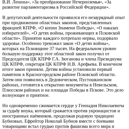
В.И. Ленина», «За преобразование Нечерноземья», «За
развитие парламентаризма в Российской Федерации».
В депутатской деятельности проявился его незаурядный опыт
при продвижении областных законов, представленных
фракцией КПРФ, «О копии Знамени Победы», «О наказах
избирателей», «О детях войны, проживающих в Псковской
области». Принятие каждого потрепало нервы, подорвало
здоровье. Особенно тревожил закон «О детях войны»,
которых на Псковщине 37 тысяч. На федеральном уровне
большую поддержку этот областной закон получил от
Председателя ЦК КПРФ Г.А. Зюганова и члена Президиума
ЦК КПРФ, секретаря ЦК КПРФ Н.В. Арефьева. В конечном
итоге закон приняли. Детям войны установили первый
памятник в Красногородском районе Псковской области.
Затем они появились в Дедовическом, Пустошкинском
районах, готовятся к открытию монументы в Невельском,
Плюсском районах и на площади Победы в Пскове. Это дело
волнующее и приятное.
Но одновременно сжимается сердце у Геннадия Николаевича
за судьбу внука, который сражается против укронацистов и
иностранных наёмников, продолжая родовую традицию
Бубновых. Ефрейтор Николай Бубнов вместе с боевыми
товарищами встал грудью против фашизма всего мира и