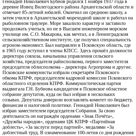
Геннадий Николаевич Бубнов родился 1 ноября 1937 года в
деревне Иовец Вилегодского района Архангельской области и
отмечает 85-летний юбилей. Окончил он среднюю школу, а
затем учился в Архангельской мореходной школе и работал на
рыболовном траулере. Море закалило характер и заставило
продолжать учиться, но не в Высшем инженерном морском
училище им. С.О. Макарова, как мечтал, а в Ленинградском
сельскохозяйственном институте, где получил специальность
агроном-экономист. Был направлен в Псковскую область, где
в 1965 году вступил в члены КПСС. Здесь прошёл должности
директора совхоза, начальника управления сельского
хозяйства, председателя райисполкома, первого заместителя
председателя облисполкома – директора Агропрома и другие.
Псковские коммунисты избрали секретарём Псковского
обкома КПРФ, председателем кадровой комиссии Псковского
областного отделения КПРФ. Коммунистическая партия
выдвигала Г.Н. Бубнова кандидатом в Псковское областное
собрание депутатов, куда он был избран в нескольких
созывах. Депутаты доверили возглавлять комитет по бюджету,
финансам и налоговой политике. Геннадий Николаевич был
избран заместителем председателя Собрания. За свою
деятельность он награждён орденами «Знак Почёта»,
«Дружбы народов», орденами ЦК КПРФ «Партийная
доблесть», «За заслуги перед партией», медалями «За
доблестный труд. В ознаменование 100-летия со дня рождения