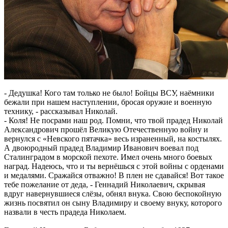
- Дедушка! Кого там только не было! Бойцы ВСУ, наёмники
бежали при нашем наступлении, бросая оружие и военную
технику, - рассказывал Николай.
- Коля! Не посрами наш род. Помни, что твой прадед Николай
Александрович прошёл Великую Отечественную войну и
вернулся с «Невского пятачка» весь израненный, на костылях.
А двоюродный прадед Владимир Иванович воевал под
Сталинградом в морской пехоте. Имел очень много боевых
наград. Надеюсь, что и ты вернёшься с этой войны с орденами
и медалями. Сражайся отважно! В плен не сдавайся! Вот такое
тебе пожелание от деда, - Геннадий Николаевич, скрывая
вдруг навернувшиеся слёзы, обнял внука. Свою беспокойную
жизнь посвятил он сыну Владимиру и своему внуку, которого
назвали в честь прадеда Николаем.