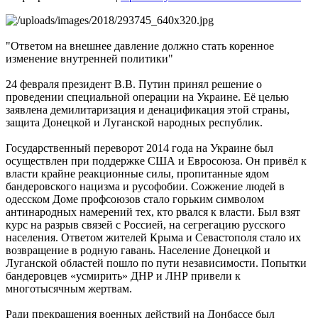
"Ответом на внешнее давление должно стать коренное
изменение внутренней политики"
24 февраля президент В.В. Путин принял решение о
проведении специальной операции на Украине. Её целью
заявлена демилитаризация и денацификация этой страны,
защита Донецкой и Луганской народных республик.
Государственный переворот 2014 года на Украине был
осуществлен при поддержке США и Евросоюза. Он привёл к
власти крайне реакционные силы, пропитанные ядом
бандеровского нацизма и русофобии. Сожжение людей в
одесском Доме профсоюзов стало горьким символом
антинародных намерений тех, кто рвался к власти. Был взят
курс на разрыв связей с Россией, на сегрегацию русского
населения. Ответом жителей Крыма и Севастополя стало их
возвращение в родную гавань. Население Донецкой и
Луганской областей пошло по пути независимости. Попытки
бандеровцев «усмирить» ДНР и ЛНР привели к
многотысячным жертвам.
Ради прекращения военных действий на Донбассе был