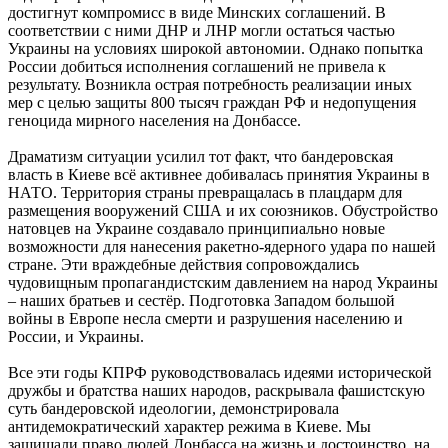
достигнут компромисс в виде Минских соглашений. В
соответствии с ними ДНР и ЛНР могли остаться частью
Украины на условиях широкой автономии. Однако попытка
России добиться исполнения соглашений не привела к
результату. Возникла острая потребность реализации иных
мер с целью защиты 800 тысяч граждан РФ и недопущения
геноцида мирного населения на Донбассе.
Драматизм ситуации усилил тот факт, что бандеровская
власть в Киеве всё активнее добивалась принятия Украины в
НАТО. Территория страны превращалась в плацдарм для
размещения вооружений США и их союзников. Обустройство
натовцев на Украине создавало принципиально новые
возможности для нанесения ракетно-ядерного удара по нашей
стране. Эти враждебные действия сопровождались
чудовищным пропагандистским давлением на народ Украины
– наших братьев и сестёр. Подготовка Западом большой
войны в Европе несла смерти и разрушения населению и
России, и Украины.
Все эти годы КПРФ руководствовалась идеями исторической
дружбы и братства наших народов, раскрывала фашистскую
суть бандеровской идеологии, демонстрировала
антидемократический характер режима в Киеве. Мы
защищали право людей Донбасса на жизнь и достоинство, на