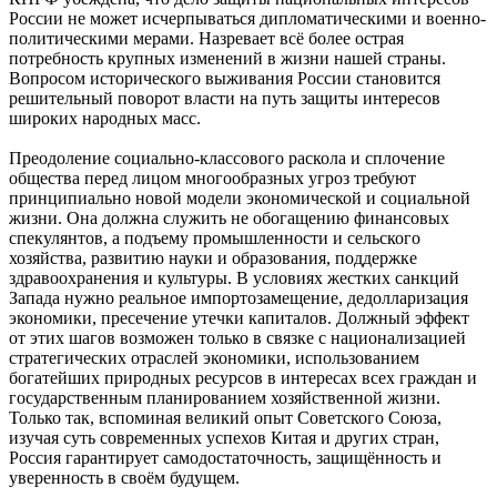
России не может исчерпываться дипломатическими и военно-
политическими мерами. Назревает всё более острая
потребность крупных изменений в жизни нашей страны.
Вопросом исторического выживания России становится
решительный поворот власти на путь защиты интересов
широких народных масс.
Преодоление социально-классового раскола и сплочение
общества перед лицом многообразных угроз требуют
принципиально новой модели экономической и социальной
жизни. Она должна служить не обогащению финансовых
спекулянтов, а подъему промышленности и сельского
хозяйства, развитию науки и образования, поддержке
здравоохранения и культуры. В условиях жестких санкций
Запада нужно реальное импортозамещение, дедолларизация
экономики, пресечение утечки капиталов. Должный эффект
от этих шагов возможен только в связке с национализацией
стратегических отраслей экономики, использованием
богатейших природных ресурсов в интересах всех граждан и
государственным планированием хозяйственной жизни.
Только так, вспоминая великий опыт Советского Союза,
изучая суть современных успехов Китая и других стран,
Россия гарантирует самодостаточность, защищённость и
уверенность в своём будущем.