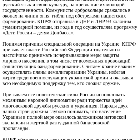
русский язык и свою культуру, на признание их молодой
государственности. Коммунисты-добровольцы сражались в
окопах на линии огня, гибли под обстрелами нацистских
формирований. КПРФ отправила в ДНР и ЛНР 93 колонны
гуманитарной помощи, из года в год осуществляла программу
«Дети России – детям Донбасса».
Понимая причины специальной операции на Украине, КПРФ
призывает власти Российской Федерации тщательно и
настойчиво принимать исчерпывающие меры защиты
мирного населения, в том числе от возможных провокаций
фашиствующих бандформирований. Считаем крайне важным
осуществлять планы демилитаризации Украины, избегая
жертв среди военнослужащих украинской армии и оказывая
всю необходимую поддержку тем, кто сложил оружие.
Призываем все политические силы России использовать
механизмы народной дипломатии ради торжества идей
многовековой дружбы русских и украинцев. Народы двух
наших стран должны глубоко понимать, что население
Украины в полной мере оказалось заложником натовской
экспансии и жертвой разнузданной бандеровской
пропаганды.
КПРФ убеждена, что дело защиты национальных интересов