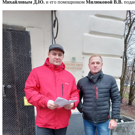
Михайловым Д.Ю.
и его помощником
Милюковой В.В.
подан