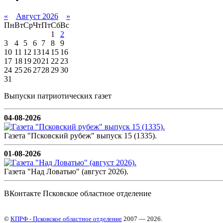
«
Август 2026
»
Пн
Вт
Ср
Чт
Пт
Сб
Вс
1
2
3
4
5
6
7
8
9
10
11
12
13
14
15
16
17
18
19
20
21
22
23
24
25
26
27
28
29
30
31
Выпуски патриотических газет
04-08-2026
Газета "Псковский рубеж" выпуск 15 (1335).
01-08-2026
Газета "Над Ловатью" (август 2026).
ВКонтакте Псковское областное отделение
©
КПРФ - Псковское областное отделение
2007 — 2026.