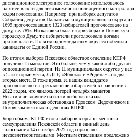
дистанционное электронное голосование использовалось
партией власти для невозможности полноценного контроля за
ходом голосования. Например, при выборах депутатов
Собрания депутатов Палкинского муниципального округа из
1695 проголосовавших 1323 избирателей проголосовало на
дому, т.е. 78%. Низкая явка была на довыборах в Псковскую
городскую Думу, т.е избиратели проголосовали ногами
против власти. По всем одномандатным округам победили
кандидаты от Единой России.
По итогам выборов Псковское областное отделение КПРФ
получило 15 мандатов. Это больше, чем у какой-либо другой
оппозиционной партии. Из 11 муниципальных округов у нас
в 5-ти вторые места, ЛДПР, «Яблоко» и «Родина» - по два
вторых места. В тоже время, за наших кандидатов
проголосовало на треть меньше избирателей в сравнении с
2022 годом, что явилось потерей четырёх мандатов.
Негативное влияние на итоги выборов оказала
внутриполитическая обстановка в Гдовском, Дедочичском и
Псковском местных отделениях КПРФ.
Бюро обкома КПРФ итоги выборов в органы местного
самоуправления Псковской области в единый день
голосования 14 сентября 2025 года признало
неудовлетворительными. Местным отделениям предложено