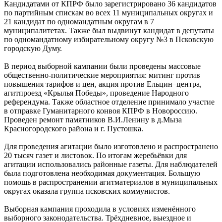
Кандидатами от КПРФ было зарегистрировано 36 кандидатов
по партийным спискам во всех 11 муниципальных округах и
21 кандидат по одномандатным округам в 7
муниципалитетах. Также был выдвинут кандидат в депутаты
по одномандатному избирательному округу №3 в Псковскую
городскую Думу.
В период выборной кампании были проведены массовые
общественно-политические мероприятия: митинг против
повышения тарифов и цен, акция против Ельцин–центра,
агитпроезд «Крылья Победы», проведение Народного
референдума. Также областное отделение принимало участие
в отправке Гуманитарного конвоя КПРФ в Новороссию.
Проведен ремонт памятников В.И.Ленину в д.Мыза
Красногородского района и г. Пустошка.
Для проведения агитации было изготовлено и распространено
20 тысяч газет и листовок. По итогам жеребьёвки для
агитации использовались районные газеты. Для наблюдателей
была подготовлена необходимая документация. Большую
помощь в распространении агитматериалов в муниципальных
округах оказала группа псковских коммунистов.
Выборная кампания проходила в условиях изменённого
выборного законодательства. Трёхдневное, выездное и