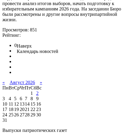
провести анализ итогов выборов, начать подготовку к
избирательным кампаниям 2026 года. На заседании Бюро
были рассмотрены и другие вопросы внутрипартийной
жизни.
Просмотров: 851
Рейтинг:
0
Наверх
Календарь новостей
«
Август 2026
»
Пн
Вт
Ср
Чт
Пт
Сб
Вс
1
2
3
4
5
6
7
8
9
10
11
12
13
14
15
16
17
18
19
20
21
22
23
24
25
26
27
28
29
30
31
Выпуски патриотических газет