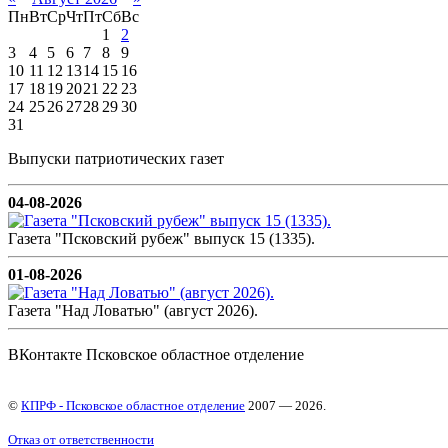
Пн
Вт
Ср
Чт
Пт
Сб
Вс
1
2
3
4
5
6
7
8
9
10
11
12
13
14
15
16
17
18
19
20
21
22
23
24
25
26
27
28
29
30
31
Выпуски патриотических газет
04-08-2026
Газета "Псковский рубеж" выпуск 15 (1335).
01-08-2026
Газета "Над Ловатью" (август 2026).
ВКонтакте Псковское областное отделение
©
КПРФ - Псковское областное отделение
2007 — 2026.
Отказ от ответственности