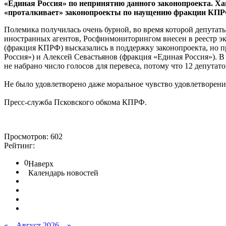
«Единая Россия» по непринятию данного законопроекта. Ха
«проталкивает» законопроекты по наущению фракции КПР
Полемика получилась очень бурной, во время которой депута
иностранных агентов, Росфинмониторингом внесен в реестр э
(фракция КПРФ) высказались в поддержку законопроекта, но п
Россия») и Алексей Севастьянов (фракция «Единая Россия»). В 
не набрано число голосов для перевеса, потому что 12 депутат
Не было удовлетворено даже моральное чувство удовлетворени
Пресс-служба Псковского обкома КПРФ.
Просмотров: 602
Рейтинг:
0
Наверх
Календарь новостей
«
Август 2026
»