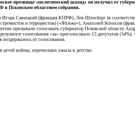
мское прозвище «политический шахид» он получил от губерна
Ф в Псковском областном собрании.
ты Игорь Савицкий (фракция КПРФ), Лев Шлосберг (в соответст
кстремистов и террористов) («Яблоко»), Анатолий Копосов (ф
ротив призывали голосовать губернатор Псковской области Анд
результате голосования «за» проголосовало 15 депутатов (34%), 
ов воздержалось от голосования.
я детей войны, перенесших ужасы в детстве.