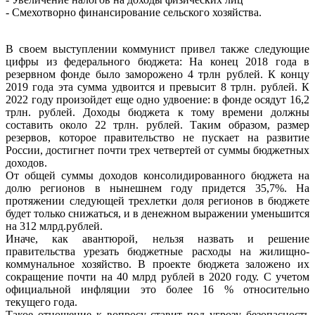
- Смехотворно финансирование сельского хозяйства.
В своем выступлении коммунист привел также следующие
цифры из федерального бюджета: На конец 2018 года в
резервном фонде было заморожено 4 трлн рублей. К концу
2019 года эта сумма удвоится и превысит 8 трлн. рублей. К
2022 году произойдет еще одно удвоение: в фонде осядут 16,2
трлн. рублей. Доходы бюджета к тому времени должны
составить около 22 трлн. рублей. Таким образом, размер
резервов, которое правительство не пускает на развитие
России, достигнет почти трех четвертей от суммы бюджетных
доходов.
От общей суммы доходов консолидированного бюджета на
долю регионов в нынешнем году придется 35,7%. На
протяжении следующей трехлетки доля регионов в бюджете
будет только снижаться, и в денежном выражении уменьшится
на 312 млрд.рублей.
Иначе, как авантюрой, нельзя назвать и решение
правительства урезать бюджетные расходы на жилищно-
коммунальное хозяйство. В проекте бюджета заложено их
сокращение почти на 40 млрд рублей в 2020 году. С учетом
официальной инфляции это более 16 % относительно
текущего года.
Такое отношение к вопросу ставит под угрозу безопасность