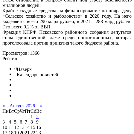
миллионов людей.
Крайне скудные средства на финансирование по подразделу
«Сельское хозяйство и рыболовство» в 2020 году. На него
выделяется всего 290 млрд рублей, в 2021 – 288 млрд рублей.
Это всего 0,2% от ВВП.
Фракция КПРФ Псковского районного собрания депутатов
стала единственной, даже среди оппозиционных, которая
проголосовала против принятия такого бюджета района.
Просмотров: 1366
Рейтинг:
0
Наверх
Календарь новостей
«
Август 2026
»
Пн
Вт
Ср
Чт
Пт
Сб
Вс
1
2
3
4
5
6
7
8
9
10
11
12
13
14
15
16
17
18
19
20
21
22
23