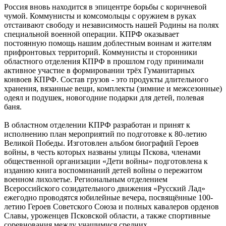
Россия вновь находится в эпицентре борьбы с коричневой
чумой. Коммунисты и комсомольцы с оружием в руках
отстаивают свободу и независимость нашей Родины на полях
специальной военной операции. КПРФ оказывает
постоянную помощь нашим доблестным воинам и жителям
прифронтовых территорий. Коммунисты и сторонники
областного отделения КПРФ в прошлом году принимали
активное участие в формировании трёх Гуманитарных
конвоев КПРФ. Состав грузов - это продукты длительного
хранения, вязанные вещи, комплекты (зимние и межсезонные)
одеял и подушек, новогодние подарки для детей, полевая
баня.
В областном отделении КПРФ разработан и принят к
исполнению план мероприятий по подготовке к 80-летию
Великой Победы. Изготовлен альбом биографий Героев
войны, в честь которых названы улицы Пскова, членами
общественной организации «Дети войны» подготовлена к
изданию книга воспоминаний детей войны о пережитом
военном лихолетье. Региональным отделением
Всероссийского созидательного движения «Русский Лад»
ежегодно проводятся юбилейные вечера, посвящённые 100-
летию Героев Советского Союза и полных кавалеров орденов
Славы, уроженцев Псковской области, а также спортивные
соревнования между учащимися средних