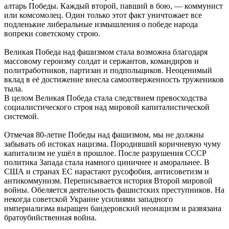
алтарь Победы. Каждый второй, павший в бою, — коммунист
или комсомолец. Один только этот факт уничтожает все
подленькие либеральные измышления о победе народа
вопреки советскому строю.
Великая Победа над фашизмом стала возможна благодаря
массовому героизму солдат и сержантов, командиров и
политработников, партизан и подпольщиков. Неоценимый
вклад в её достижение внесла самоотверженность тружеников
тыла.
В целом Великая Победа стала следствием превосходства
социалистического строя над мировой капиталистической
системой.
Отмечая 80-летие Победы над фашизмом, мы не должны
забывать об истоках нацизма. Породивший коричневую чуму
капитализм не ушёл в прошлое. После разрушения СССР
политика Запада стала намного циничнее и аморальнее. В
США и странах ЕС нарастают русофобия, антисоветизм и
антикоммунизм. Переписывается история Второй мировой
войны. Обеляется деятельность фашистских преступников. На
некогда советской Украине усилиями западного
империализма выращен бандеровский неонацизм и развязана
братоубийственная война.