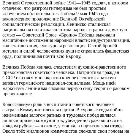
Великой Отечественной войне 1941—1945 годов», в котором
отмечено, что разгром гитлеризма не был простым
«стечением обстоятельств». Победа 9 мая 1945 года —
закономерное продолжение Великой Октябрьской
социалистической революции. Ленинско-сталинская
национальная политика сплотила народы страны в дружную
семью — Советский Союз. «Броню» Победы выковали
масштабные достижения народной власти: индустриализация,
коллективизация, культурная революция. С этой бронёй
металла и силой человеческих душ не справилась фашистская
орда, подчинившая почти всю Европу.
Великая Победа явилась следствием духовно-нравственного
превосходства советского человека. Патриотизм граждан
СССР оказался многократно крепче слепого фанатизма
запевал германского национал-социализма. Мощь идей
марксизма-ленинизма сломила чёрную силу теорий о расовом
превосходстве.
Колоссальную роль в воспитании советского человека
сыграла Коммунистическая партия. В суровые годы войны
неизменным залогом ратных и трудовых побед являлся
личный пример коммунистов, убеждённо сражавшихся на
каждом рубеже — в окопе, у станка, в партизанском отряде.
Около трёх миллионов коммунистов сложили свои головы на