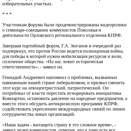
избирательных участках.
* * *
Участникам форума были продемонстрированы видеоролики
о семинаре-совещании коммунистов Поволжья и
деятельности Орловского регионального отделения КПРФ.
Завершая партийный форум, Г.А. Зюганов в очередной раз
подчеркнул, что против России ведется полноценная война,
для победы в которой нужна мобилизация ресурсов и воли,
сплочение общества. «На нас лежит историческая
ответственность», - заявил он.
Геннадий Андреевич напомнил о проблемах, вызванных
навязанным нашей стране либерализмом, и призвал сменить
этот курс на левоцентристский, патриотический. Он
потребовал от власти перестать игнорировать инициативы
Компартии, остановить давление на народные предприятия, а
вместо этого обсудить антикризисную программу КПРФ,
содействовать укреплению международных связей по линии
сотрудничества левых организаций.
«Наша задача - вытащить страну в это сложное время», -
заявил лидер коммунистов, отметив, что к тому есть все