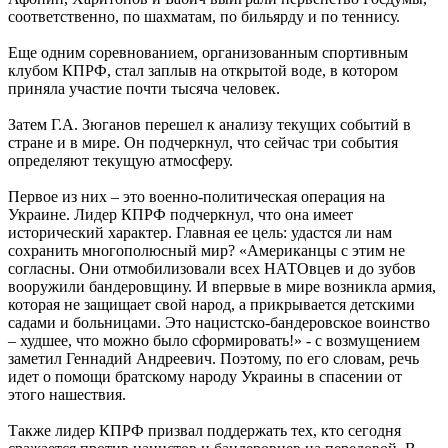
соответственно, по шахматам, по бильярду и по теннису.
Еще одним соревнованием, организованным спортивным
клубом КПРФ, стал заплыв на открытой воде, в котором
приняла участие почти тысяча человек.
Затем Г.А. Зюганов перешел к анализу текущих событий в
стране и в мире. Он подчеркнул, что сейчас три события
определяют текущую атмосферу.
Первое из них – это военно-политическая операция на
Украине. Лидер КПРФ подчеркнул, что она имеет
исторический характер. Главная ее цель: удастся ли нам
сохранить многополюсный мир? «Американцы с этим не
согласны. Они отмобилизовали всех НАТОвцев и до зубов
вооружили бандеровщину. И впервые в мире возникла армия,
которая не защищает свой народ, а прикрывается детскими
садами и больницами. Это нацистско-бандеровское воинство
– худшее, что можно было сформировать!» - с возмущением
заметил Геннадий Андреевич. Поэтому, по его словам, речь
идет о помощи братскому народу Украины в спасении от
этого нашествия.
Также лидер КПРФ призвал поддержать тех, кто сегодня