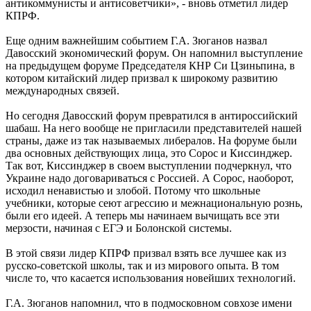
антикоммунисты и антисоветчики», - вновь отметил лидер
КПРФ.
Еще одним важнейшим событием Г.А. Зюганов назвал
Давосский экономический форум. Он напомнил выступление
на предыдущем форуме Председателя КНР Си Цзиньпина, в
котором китайский лидер призвал к широкому развитию
международных связей.
Но сегодня Давосский форум превратился в антироссийский
шабаш. На него вообще не пригласили представителей нашей
страны, даже из так называемых либералов. На форуме были
два основных действующих лица, это Сорос и Киссинджер.
Так вот, Киссинджер в своем выступлении подчеркнул, что
Украине надо договариваться с Россией. А Сорос, наоборот,
исходил ненавистью и злобой. Потому что школьные
учебники, которые сеют агрессию и межнациональную рознь,
были его идеей. А теперь мы начинаем вычищать все эти
мерзости, начиная с ЕГЭ и Болонской системы.
В этой связи лидер КПРФ призвал взять все лучшее как из
русско-советской школы, так и из мирового опыта. В том
числе то, что касается использования новейших технологий.
Г.А. Зюганов напомнил, что в подмосковном совхозе имени