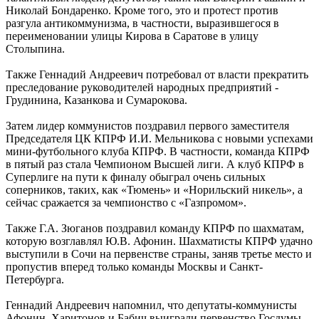
Николай Бондаренко. Кроме того, это и протест против
разгула антикоммунизма, в частности, выразившегося в
переименовании улицы Кирова в Саратове в улицу
Столыпина.
Также Геннадий Андреевич потребовал от власти прекратить
преследование руководителей народных предприятий -
Грудинина, Казанкова и Сумарокова.
Затем лидер коммунистов поздравил первого заместителя
Председателя ЦК КПРФ И.И. Мельникова с новыми успехами
мини-футбольного клуба КПРФ. В частности, команда КПРФ
в пятый раз стала Чемпионом Высшей лиги. А клуб КПРФ в
Суперлиге на пути к финалу обыграл очень сильных
соперников, таких, как «Тюмень» и «Норильский никель», а
сейчас сражается за чемпионство с «Газпромом».
Также Г.А. Зюганов поздравил команду КПРФ по шахматам,
которую возглавлял Ю.В. Афонин. Шахматисты КПРФ удачно
выступили в Сочи на первенстве страны, заняв третье место и
пропустив вперед только команды Москвы и Санкт-
Петербурга.
Геннадий Андреевич напомнил, что депутаты-коммунисты
Афонин, Харитонов и Бабич выиграли первенство Госдумы,