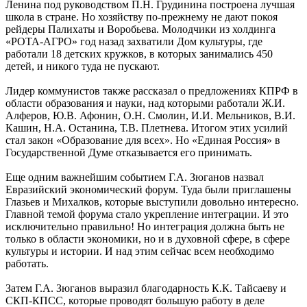
Ленина под руководством П.Н. Грудинина построена лучшая
школа в стране. Но хозяйству по-прежнему не дают покоя
рейдеры Палихаты и Воробьева. Молодчики из холдинга
«РОТА-АГРО» год назад захватили Дом культуры, где
работали 18 детских кружков, в которых занимались 450
детей, и никого туда не пускают.
Лидер коммунистов также рассказал о предложениях КПРФ в
области образования и науки, над которыми работали Ж.И.
Алферов, Ю.В. Афонин, О.Н. Смолин, И.И. Мельников, В.И.
Кашин, Н.А. Останина, Т.В. Плетнева. Итогом этих усилий
стал закон «Образование для всех». Но «Единая Россия» в
Государственной Думе отказывается его принимать.
Еще одним важнейшим событием Г.А. Зюганов назвал
Евразийский экономический форум. Туда были приглашены
Глазьев и Михалков, которые выступили довольно интересно.
Главной темой форума стало укрепление интеграции. И это
исключительно правильно! Но интеграция должна быть не
только в области экономики, но и в духовной сфере, в сфере
культуры и истории. И над этим сейчас всем необходимо
работать.
Затем Г.А. Зюганов выразил благодарность К.К. Тайсаеву и
СКП-КПСС, которые проводят большую работу в деле