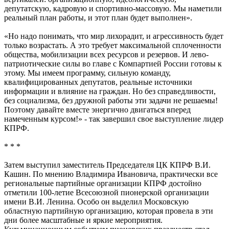
депутатскую, кадровую и спортивно-массовую. Мы наметили
реальный план работы, и этот план будет выполнен».
«Но надо понимать, что мир лихорадит, и агрессивность будет
только возрастать. А это требует максимальной сплоченности
общества, мобилизации всех ресурсов и резервов. И лево-
патриотические силы во главе с Компартией России готовы к
этому. Мы имеем программу, сильную команду,
квалифицированных депутатов, реальные источники
информации и влияние на граждан. Но без справедливости,
без социализма, без дружной работы эти задачи не решаемы!
Поэтому давайте вместе энергично двигаться вперед
намеченным курсом!» - так завершил свое выступление лидер
КПРФ.
* * *
Затем выступил заместитель Председателя ЦК КПРФ В.И.
Кашин. По мнению Владимира Ивановича, практически все
региональные партийные организации КПРФ достойно
отметили 100-летие Всесоюзной пионерской организации
имени В.И. Ленина. Особо он выделил Московскую
областную партийную организацию, которая провела в эти
дни более масштабные и яркие мероприятия.