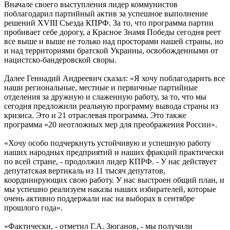
Вначале своего выступления лидер коммунистов
поблагодарил партийный актив за успешное выполнение
решений XVIII Съезда КПРФ. За то, что программа партии
пробивает себе дорогу, а Красное Знамя Победы сегодня реет
все выше и выше не только над просторами нашей страны, но
и над территориями братской Украины, освобожденными от
нацистско-бандеровской своры.
Далее Геннадий Андреевич сказал: «Я хочу поблагодарить все
наши региональные, местные и первичные партийные
отделения за дружную и слаженную работу, за то, что мы
сегодня предложили реальную программу вывода страны из
кризиса. Это и 21 отраслевая программа. Это также
программа «20 неотложных мер для преображения России».
«Хочу особо подчеркнуть устойчивую и успешную работу
наших народных предприятий и наших фракций практически
по всей стране, - продолжил лидер КПРФ. - У нас действует
депутатская вертикаль из 11 тысяч депутатов,
координирующих свою работу. У нас выстроен общий план, и
мы успешно реализуем наказы наших избирателей, которые
очень активно поддержали нас на выборах в сентябре
прошлого года».
«Фактически, - отметил Г.А. Зюганов, - мы получили