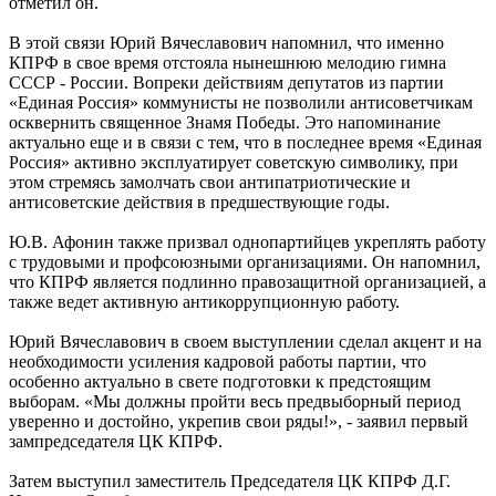
отметил он.
В этой связи Юрий Вячеславович напомнил, что именно
КПРФ в свое время отстояла нынешнюю мелодию гимна
СССР - России. Вопреки действиям депутатов из партии
«Единая Россия» коммунисты не позволили антисоветчикам
осквернить священное Знамя Победы. Это напоминание
актуально еще и в связи с тем, что в последнее время «Единая
Россия» активно эксплуатирует советскую символику, при
этом стремясь замолчать свои антипатриотические и
антисоветские действия в предшествующие годы.
Ю.В. Афонин также призвал однопартийцев укреплять работу
с трудовыми и профсоюзными организациями. Он напомнил,
что КПРФ является подлинно правозащитной организацией, а
также ведет активную антикоррупционную работу.
Юрий Вячеславович в своем выступлении сделал акцент и на
необходимости усиления кадровой работы партии, что
особенно актуально в свете подготовки к предстоящим
выборам. «Мы должны пройти весь предвыборный период
уверенно и достойно, укрепив свои ряды!», - заявил первый
зампредседателя ЦК КПРФ.
Затем выступил заместитель Председателя ЦК КПРФ Д.Г.