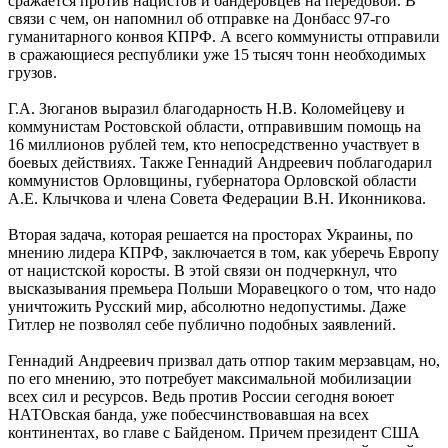
сражается против нацистов и бандеровцев на передовой. В
связи с чем, он напомнил об отправке на Донбасс 97-го
гуманитарного конвоя КПРФ. А всего коммунисты отправили
в сражающиеся республики уже 15 тысяч тонн необходимых
грузов.
Г.А. Зюганов выразил благодарность Н.В. Коломейцеву и
коммунистам Ростовской области, отправившим помощь на
16 миллионов рублей тем, кто непосредственно участвует в
боевых действиях. Также Геннадий Андреевич поблагодарил
коммунистов Орловщины, губернатора Орловской области
А.Е. Клычкова и члена Совета Федерации В.Н. Иконникова.
Вторая задача, которая решается на просторах Украины, по
мнению лидера КПРФ, заключается в том, как уберечь Европу
от нацистской коросты. В этой связи он подчеркнул, что
высказывания премьера Польши Моравецкого о том, что надо
уничтожить Русский мир, абсолютно недопустимы. Даже
Гитлер не позволял себе публично подобных заявлений.
Геннадий Андреевич призвал дать отпор таким мерзавцам, но,
по его мнению, это потребует максимальной мобилизации
всех сил и ресурсов. Ведь против России сегодня воюет
НАТОвская банда, уже побесчинствовавшая на всех
континентах, во главе с Байденом. Причем президент США