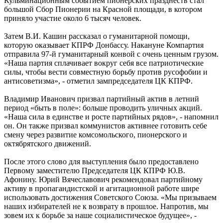
Кульминационным событием пионерских празднеств стал
большой Сбор Пионерии на Красной площади, в котором
приняло участие около 6 тысяч человек.
Затем В.И. Кашин рассказал о гуманитарной помощи,
которую оказывает КПРФ Донбассу. Накануне Компартия
отправила 97-й гуманитарный конвой с очень ценным грузом.
«Наша партия сплачивает вокруг себя все патриотические
силы, чтобы вести совместную борьбу против русофобии и
антисоветизма», - отметил зампредседателя ЦК КПРФ.
Владимир Иванович призвал партийный актив в летний
период «быть в поле»: больше проводить уличных акций.
«Наша сила в единстве и росте партийных рядов», - напомнил
он. Он также призвал коммунистов активнее готовить себе
смену через развитие комсомольского, пионерского и
октябрятского движений.
После этого слово для выступления было предоставлено
Первому заместителю Председателя ЦК КПРФ Ю.В.
Афонину. Юрий Вячеславович рекомендовал партийному
активу в пропагандистской и агитационной работе шире
использовать достижения Советского Союза. «Мы призываем
наших избирателей не к возврату в прошлое. Напротив, мы
зовем их к борьбе за наше социалистическое будущее», -