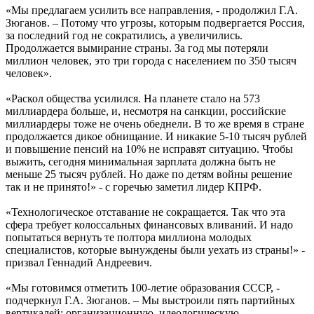
«Мы предлагаем усилить все направления, - продолжил Г.А.
Зюганов. – Потому что угрозы, которым подвергается Россия,
за последний год не сократились, а увеличились.
Продолжается вымирание страны. За год мы потеряли
миллион человек, это три города с населением по 350 тысяч
человек».
«Раскол общества усилился. На планете стало на 573
миллиардера больше, и, несмотря на санкции, российские
миллиардеры тоже не очень обеднели. В то же время в стране
продолжается дикое обнищание. И никакие 5-10 тысяч рублей
и повышение пенсий на 10% не исправят ситуацию. Чтобы
выжить, сегодня минимальная зарплата должна быть не
меньше 25 тысяч рублей. Но даже по детям войны решение
так и не принято!» - с горечью заметил лидер КПРФ.
«Технологическое отставание не сокращается. Так что эта
сфера требует колоссальных финансовых вливаний. И надо
попытаться вернуть те полтора миллиона молодых
специалистов, которые вынуждены были уехать из страны!» -
призвал Геннадий Андреевич.
«Мы готовимся отметить 100-летие образования СССР, -
подчеркнул Г.А. Зюганов. – Мы выстроили пять партийных
вертикалей: организационную, идеологическую,