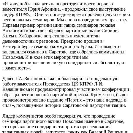
«Я хочу поблагодарить наш орготдел и моего первого
заместителя Юрия Афонина, - продолжил свое выступление
лидер КПРФ. – Они за последнее время провели целую серию
региональных семинаров. Мы снова возродили эту практику.
Первым пример организации таких семинаров показал
Алтайский край, где собрался партийный актив Сибири.
Затем в Хабаровске встретились представители
дальневосточных регионов. Прекрасно прошел в
Екатеринбурге семинар коммунистов Урала. И только что
завершился семинар в Саратове, где собрались коммунисты
Поволжья. И в ходе этих мероприятий мы
продемонстрировали великую солидарность и абсолютную
грамотность».
Далее Г.А. Зюганов также поблагодарил за проделанную
работу заместителя Председателя ЦК КПРФ Л.И.
Калашникова и продемонстрировал участникам конференции
образцы региональной партийной прессы. Кроме того, было
продемонстрировано издание «Партия – это наша надежда и
сила», посвященное истории Саратовской парторганизации.
Лидер коммунистов особо подчеркнул, что проведение
семинара партийного актива Поволжья именно в Саратове,
это проявление солидарности против преследования
талантливых людей, депутатов, таких как Валерий Рашкин и