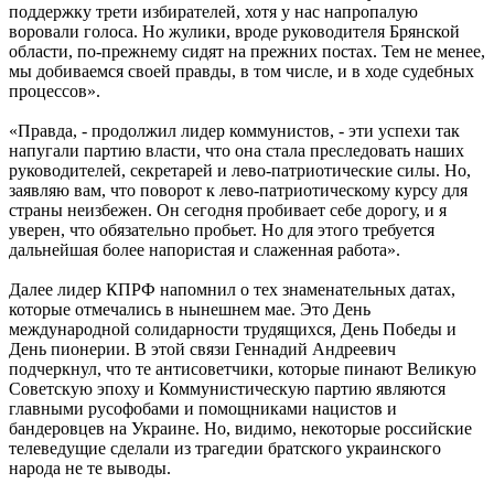
поддержку трети избирателей, хотя у нас напропалую
воровали голоса. Но жулики, вроде руководителя Брянской
области, по-прежнему сидят на прежних постах. Тем не менее,
мы добиваемся своей правды, в том числе, и в ходе судебных
процессов».
«Правда, - продолжил лидер коммунистов, - эти успехи так
напугали партию власти, что она стала преследовать наших
руководителей, секретарей и лево-патриотические силы. Но,
заявляю вам, что поворот к лево-патриотическому курсу для
страны неизбежен. Он сегодня пробивает себе дорогу, и я
уверен, что обязательно пробьет. Но для этого требуется
дальнейшая более напористая и слаженная работа».
Далее лидер КПРФ напомнил о тех знаменательных датах,
которые отмечались в нынешнем мае. Это День
международной солидарности трудящихся, День Победы и
День пионерии. В этой связи Геннадий Андреевич
подчеркнул, что те антисоветчики, которые пинают Великую
Советскую эпоху и Коммунистическую партию являются
главными русофобами и помощниками нацистов и
бандеровцев на Украине. Но, видимо, некоторые российские
телеведущие сделали из трагедии братского украинского
народа не те выводы.