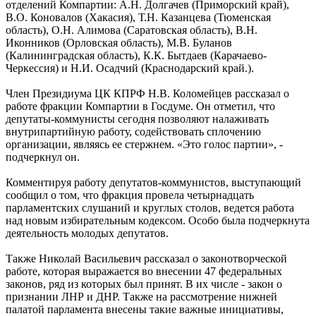
отделений Компартии: А.Н. Долгачев (Приморский край),
В.О. Коновалов (Хакасия), Т.Н. Казанцева (Тюменская
область), О.Н. Алимова (Саратовская область), В.Н.
Иконников (Орловская область), М.В. Буланов
(Калининградская область), К.К. Бытдаев (Карачаево-
Черкессия) и Н.И. Осадчий (Краснодарский край.).
Член Президиума ЦК КПРФ Н.В. Коломейцев рассказал о
работе фракции Компартии в Госдуме. Он отметил, что
депутаты-коммунисты сегодня позволяют налаживать
внутрипартийную работу, содействовать сплочению
организации, являясь ее стержнем. «Это голос партии», -
подчеркнул он.
Комментируя работу депутатов-коммунистов, выступающий
сообщил о том, что фракция провела четырнадцать
парламентских слушаний и круглых столов, ведется работа
над новым избирательным кодексом. Особо была подчеркнута
деятельность молодых депутатов.
Также Николай Васильевич рассказал о законотворческой
работе, которая выражается во внесении 47 федеральных
законов, ряд из которых был принят. В их числе - закон о
признании ЛНР и ДНР. Также на рассмотрение нижней
палатой парламента внесены такие важные инициативы,