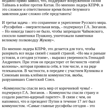
недавно прямо заявил, что, поддержит вооруженной силой
Тайвань в войне против Китая. По мнению лидера КПРФ, в
это сложное и ответственное время более безумного
заявления даже сложно себе представить!
И третья задача – это сохранение и укрепление Русского мира.
«Русофобия – омерзительная вещь, - подчеркнул Г.А. Зюганов.
– Но никогда такого не было, чтобы запрещали Чайковского,
сносили памятники Пушкину, уничтожали памятники
великому полководцу Жукову».
По мнению лидера КПРФ, это делается для того, чтобы
разорвать все виды связей с нашей страной. «Но мы и раньше
устояли, и сегодня устоим», - выразил уверенность Геннадий
Андреевич. При этом он предостерег от бесчинств «пятой
колонны», которая проявила себя, в том числе, и на ряде
телеканалов. В частности, в передаче с участием Куликова и
Симоньян вновь клеймили коммунистов, якобы,
разрушивших Советский Союз.
«Коммунисты спасли весь мир от коричневой чумы! -
подчеркнул Г.А. Зюганов. – Коммунисты спасли страну и
создали ракетно-ядерный паритет». В связи с чем, он
напомнил, что и президент Путин в течение 17 лет был
коммунистом. «Самые главные русофобы сегодня – это