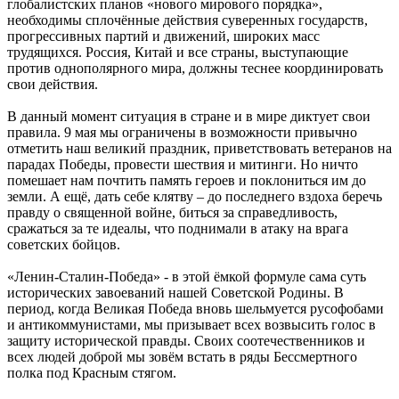
глобалистских планов «нового мирового порядка»,
необходимы сплочённые действия суверенных государств,
прогрессивных партий и движений, широких масс
трудящихся. Россия, Китай и все страны, выступающие
против однополярного мира, должны теснее координировать
свои действия.
В данный момент ситуация в стране и в мире диктует свои
правила. 9 мая мы ограничены в возможности привычно
отметить наш великий праздник, приветствовать ветеранов на
парадах Победы, провести шествия и митинги. Но ничто
помешает нам почтить память героев и поклониться им до
земли. А ещё, дать себе клятву – до последнего вздоха беречь
правду о священной войне, биться за справедливость,
сражаться за те идеалы, что поднимали в атаку на врага
советских бойцов.
«Ленин-Сталин-Победа» - в этой ёмкой формуле сама суть
исторических завоеваний нашей Советской Родины. В
период, когда Великая Победа вновь шельмуется русофобами
и антикоммунистами, мы призывает всех возвысить голос в
защиту исторической правды. Своих соотечественников и
всех людей доброй мы зовём встать в ряды Бессмертного
полка под Красным стягом.