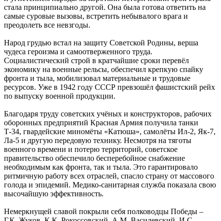
стала принципиально другой. Она была готова ответить на
самые суровые вызовы, встретить небывалого врага и
преодолеть все невзгоды.
Народ грудью встал на защиту Советской Родины, верша
чудеса героизма и самоотверженного труда.
Социалистический строй в кратчайшие сроки перевёл
экономику на военные рельсы, обеспечил крепкую спайку
фронта и тыла, мобилизовал материальные и трудовые
ресурсов. Уже в 1942 году СССР превзошёл фашистский рейх
по выпуску военной продукции.
Благодаря труду советских учёных и конструкторов, рабочих
оборонных предприятий Красная Армия получила танки
Т-34, гвардейские миномёты «Катюша», самолёты Ил-2, Як-7,
Ла-5 и другую передовую технику. Несмотря на тяготы
военного времени и потерю территорий, советское
правительство обеспечило бесперебойное снабжение
необходимым как фронта, так и тыла. Это гарантировало
ритмичную работу всех отраслей, спасло страну от массового
голода и эпидемий. Медико-санитарная служба показала свою
высочайшую эффективность.
Немеркнущей славой покрыли себя полководцы Победы –
Г.К. Жуков, К.К. Рокоссовский, А.М. Василевский, И.С.