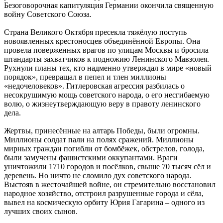
Безоговорочная капитуляция Германии окончила священную
войну Советского Союза.
Страна Великого Октября пресекла тяжёлую поступь
новоявленных крестоносцев объединённой Европы. Она
провела поверженных врагов по улицам Москвы и бросила
штандарты захватчиков к подножию Ленинского Мавзолея.
Рухнули планы тех, кто надменно утверждал в мире «новый
порядок», превращал в пепел и тлен миллионы
«недочеловеков». Гитлеровская агрессия разбилась о
несокрушимую мощь советского народа, о его несгибаемую
волю, о жизнеутверждающую веру в правоту ленинского
дела.
Жертвы, принесённые на алтарь Победы, были огромны.
Миллионы солдат пали на полях сражений. Миллионы
мирных граждан погибли от бомбёжек, обстрелов, голода,
были замучены фашистскими оккупантами. Враги
уничтожили 1710 городов и посёлков, свыше 70 тысяч сёл и
деревень. Но ничто не сломило дух советского народа.
Выстояв в жесточайшей войне, он стремительно восстановил
народное хозяйство, отстроил разрушенные города и сёла,
вывел на космическую орбиту Юрия Гагарина – одного из
лучших своих сынов.