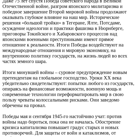
Даже 75 лет спустя Победа советского народа в Великой
Отечественной войне, разгром японского милитаризма и
победное завершение Второй мировой войны продолжают
оказывать глубокое влияние на наш мир. Исторические
решения «большой тройки» в Тегеране, Ялте, Потсдаме,
осуждение идеологии и практики фашизма в Нюрнберге,
приговоры Токийского и Хабаровского процессов над
японскими военными преступниками имеют прямое
отношение к реальности. Итоги Победы воздействуют на
международные отношения и мировую экономику, на
внутреннюю политику государств, на жизнь людей во всех
частях земного шара.
Итоги минувшей войны – суровое предупреждение новым
претендентам на глобальное господство. Уроки ХХ века
убедительно свидетельствуют: попытки любого из государств,
опираясь на финансовые возможности, военную мощь и
современные технологии переформатировать мир в свою
пользу чреваты колоссальными рисками. Они заведомо
обречены на провал.
Победы мая и сентября 1945-го настойчиво учат: против
войны надо бороться, пока она не началась. Обострение
кризиса капитализма повышает градус старых и новых
противоречий. Для защиты от войн и катаклизмов, от