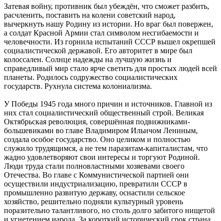
Затевая войну, противник был убеждён, что сможет разбить,
расчленить, поставить на колени советский народ,
вычеркнуть нашу Родину из истории. Но враг был повержен,
а солдат Красной Армии стал символом несгибаемости и
человечности. Из горнила испытаний СССР вышел окрепшей
социалистической державой. Его авторитет в мире был
колоссален. Солнце надежды на лучшую жизнь и
справедливый мир стало ярче светить для простых людей всей
планеты. Родилось содружество социалистических
государств. Рухнула система колониализма.
У Победы 1945 года много причин и источников. Главной из
них стал социалистический общественный строй. Великая
Октябрьская революция, совершённая подвижниками-
большевиками во главе Владимиром Ильичом Лениным,
создала особое государство. Оно целиком и полностью
служило трудящимся, а не тем паразитам-капиталистам, что
жадно удовлетворяют свои интересы и торгуют Родиной.
Люди труда стали полновластными хозяевами своего
Отечества. Во главе с Коммунистической партией они
осуществили индустриализацию, превратили СССР в
промышленно развитую державу, оснастили сельское
хозяйство, решительно подняли культурный уровень
поразительно талантливого, но столь долго забитого нищетой
и угнетением народа. За короткий исторический срок страна