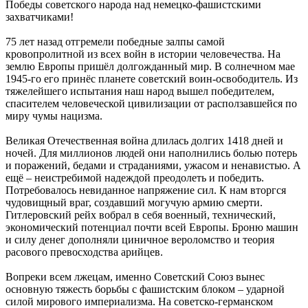
Победы советского народа над немецко-фашистскими
захватчиками!
75 лет назад отгремели победные залпы самой
кровопролитной из всех войн в истории человечества. На
землю Европы пришёл долгожданный мир. В солнечном мае
1945-го его принёс планете советский воин-освободитель. Из
тяжелейшего испытания наш народ вышел победителем,
спасителем человеческой цивилизации от расползавшейся по
миру чумы нацизма.
Великая Отечественная война длилась долгих 1418 дней и
ночей. Для миллионов людей они наполнились болью потерь
и поражений, бедами и страданиями, ужасом и ненавистью. А
ещё – неистребимой надеждой преодолеть и победить.
Потребовалось невиданное напряжение сил. К нам вторгся
чудовищный враг, создавший могучую армию смерти.
Гитлеровский рейх вобрал в себя военный, технический,
экономический потенциал почти всей Европы. Броню машин
и силу денег дополняли циничное вероломство и теория
расового превосходства арийцев.
Вопреки всем лжецам, именно Советский Союз вынес
основную тяжесть борьбы с фашистским блоком – ударной
силой мирового империализма. На советско-германском