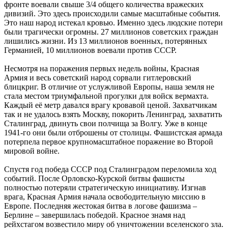
фронте воевали свыше 3/4 общего количества вражеских
дивизий. Это здесь происходили самые масштабные события.
Это наш народ истекал кровью. Именно здесь людские потери
были трагически огромны. 27 миллионов советских граждан
лишились жизни. Из 13 миллионов военных, потерянных
Германией, 10 миллионов воевали против СССР.
Несмотря на поражения первых недель войны, Красная
Армия и весь советский народ сорвали гитлеровский
блицкриг. В отличие от услужливой Европы, наша земля не
стала местом триумфальной прогулки для войск вермахта.
Каждый её метр давался врагу кровавой ценой. Захватчикам
так и не удалось взять Москву, покорить Ленинград, захватить
Сталинград, двинуть свои полчища за Волгу. Уже в конце
1941-го они были отброшены от столицы. Фашистская армада
потерпела первое крупномасштабное поражение во Второй
мировой войне.
Спустя год победа СССР под Сталинградом переломила ход
событий. После Орловско-Курской битвы фашисты
полностью потеряли стратегическую инициативу. Изгнав
врага, Красная Армия начала освободительную миссию в
Европе. Последняя жестокая битва в логове фашизма –
Берлине – завершилась победой. Красное знамя над
рейхстагом возвестило миру об уничтожении вселенского зла.