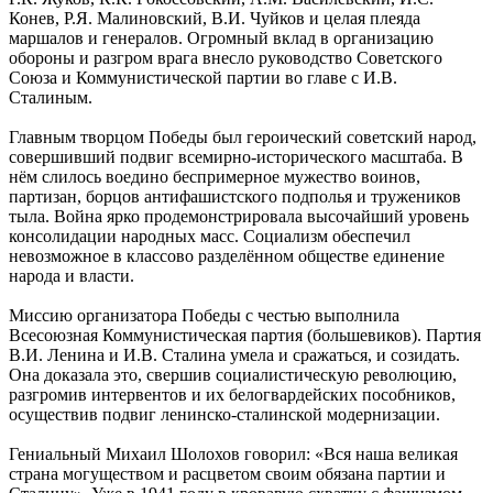
Конев, Р.Я. Малиновский, В.И. Чуйков и целая плеяда
маршалов и генералов. Огромный вклад в организацию
обороны и разгром врага внесло руководство Советского
Союза и Коммунистической партии во главе с И.В.
Сталиным.
Главным творцом Победы был героический советский народ,
совершивший подвиг всемирно-исторического масштаба. В
нём слилось воедино беспримерное мужество воинов,
партизан, борцов антифашистского подполья и тружеников
тыла. Война ярко продемонстрировала высочайший уровень
консолидации народных масс. Социализм обеспечил
невозможное в классово разделённом обществе единение
народа и власти.
Миссию организатора Победы с честью выполнила
Всесоюзная Коммунистическая партия (большевиков). Партия
В.И. Ленина и И.В. Сталина умела и сражаться, и созидать.
Она доказала это, свершив социалистическую революцию,
разгромив интервентов и их белогвардейских пособников,
осуществив подвиг ленинско-сталинской модернизации.
Гениальный Михаил Шолохов говорил: «Вся наша великая
страна могуществом и расцветом своим обязана партии и