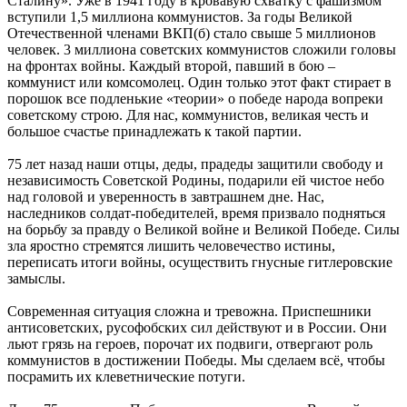
Сталину». Уже в 1941 году в кровавую схватку с фашизмом
вступили 1,5 миллиона коммунистов. За годы Великой
Отечественной членами ВКП(б) стало свыше 5 миллионов
человек. 3 миллиона советских коммунистов сложили головы
на фронтах войны. Каждый второй, павший в бою –
коммунист или комсомолец. Один только этот факт стирает в
порошок все подленькие «теории» о победе народа вопреки
советскому строю. Для нас, коммунистов, великая честь и
большое счастье принадлежать к такой партии.
75 лет назад наши отцы, деды, прадеды защитили свободу и
независимость Советской Родины, подарили ей чистое небо
над головой и уверенность в завтрашнем дне. Нас,
наследников солдат-победителей, время призвало подняться
на борьбу за правду о Великой войне и Великой Победе. Силы
зла яростно стремятся лишить человечество истины,
переписать итоги войны, осуществить гнусные гитлеровские
замыслы.
Современная ситуация сложна и тревожна. Приспешники
антисоветских, русофобских сил действуют и в России. Они
льют грязь на героев, порочат их подвиги, отвергают роль
коммунистов в достижении Победы. Мы сделаем всё, чтобы
посрамить их клеветнические потуги.