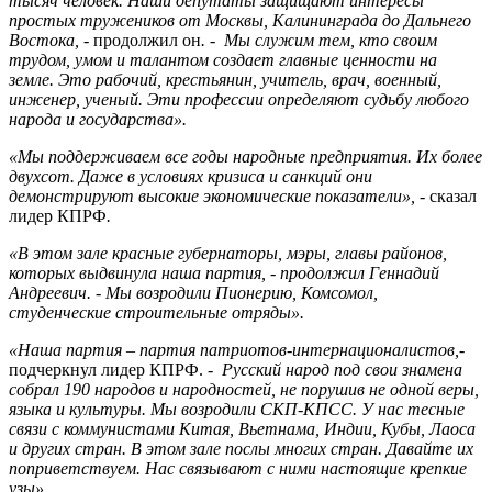
тысяч человек. Наши депутаты защищают интересы
простых тружеников от Москвы, Калининграда до Дальнего
Востока, -
продолжил он
. - Мы служим тем, кто своим
трудом, умом и талантом создает главные ценности на
земле. Это рабочий, крестьянин, учитель, врач, военный,
инженер, ученый. Эти профессии определяют судьбу любого
народа и государства».
«Мы поддерживаем все годы народные предприятия. Их более
двухсот. Даже в условиях кризиса и санкций они
демонстрируют высокие экономические показатели», -
сказал
лидер КПРФ
.
«В этом зале красные губернаторы, мэры, главы районов,
которых выдвинула наша партия, - продолжил Геннадий
Андреевич. - Мы возродили Пионерию, Комсомол,
студенческие строительные отряды».
«Наша партия – партия патриотов-интернационалистов,-
подчеркнул лидер КПРФ.
- Русский народ под свои знамена
собрал 190 народов и народностей, не порушив не одной веры,
языка и культуры. Мы возродили СКП-КПСС. У нас тесные
связи с коммунистами Китая, Вьетнама, Индии, Кубы, Лаоса
и других стран. В этом зале послы многих стран. Давайте их
поприветствуем. Нас связывают с ними настоящие крепкие
узы».