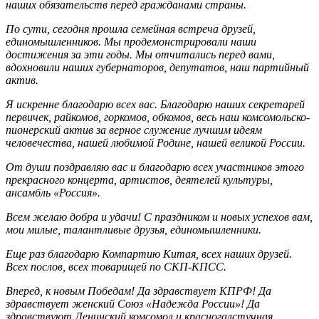
наших обязательств перед гражданами страны.
По сути, сегодня прошла семейная встреча друзей,
единомышленников. Мы продемонстрировали наши
достижения за эти годы. Мы отчитались перед вами,
вдохновили наших губернаторов, депутатов, наш партийный
актив.
Я искренне благодарю всех вас. Благодарю наших секретарей
первичек, райкомов, горкомов, обкомов, весь наш комсомольско-
пионерский актив за верное служение лучшим идеям
человечества, нашей любимой Родине, нашей великой России.
От души поздравляю вас и благодарю всех участников этого
прекрасного концерта, артистов, деятелей культуры,
ансамбль «Россия».
Всем желаю добра и удачи! С праздником и новых успехов вам,
мои милые, талантливые друзья, единомышленники.
Еще раз благодарю Компартию Китая, всех наших друзей.
Всех послов, всех товарищей по СКП-КПСС.
Вперед, к новым Победам! Да здравствует КПРФ! Да
здравствует женский Союз «Надежда России»! Да
здравствуют Ленинский комсомол и красногалстучная