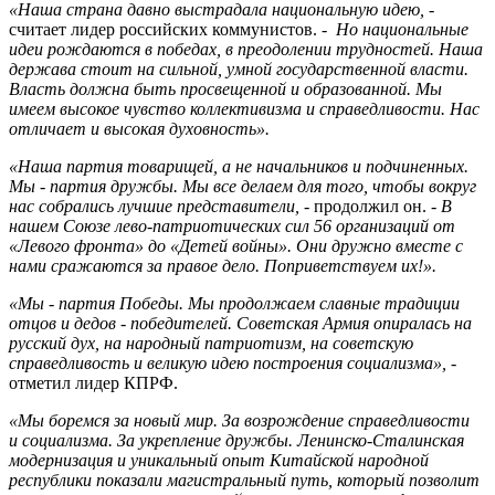
«Наша страна давно выстрадала национальную идею, -
считает лидер российских коммунистов.
- Но национальные
идеи рождаются в победах, в преодолении трудностей. Наша
держава стоит на сильной, умной государственной власти.
Власть должна быть просвещенной и образованной. Мы
имеем высокое чувство коллективизма и справедливости. Нас
отличает и высокая духовность».
«Наша партия товарищей, а не начальников и подчиненных.
Мы - партия дружбы. Мы все делаем для того, чтобы вокруг
нас собрались лучшие представители, -
продолжил он.
- В
нашем Союзе лево-патриотических сил 56 организаций от
«Левого фронта» до «Детей войны». Они дружно вместе с
нами сражаются за правое дело. Поприветствуем их!».
«Мы - партия Победы. Мы продолжаем славные традиции
отцов и дедов - победителей. Советская Армия опиралась на
русский дух, на народный патриотизм, на советскую
справедливость и великую идею построения социализма»,
-
отметил лидер КПРФ.
«Мы боремся за новый мир. За возрождение справедливости
и социализма. За укрепление дружбы. Ленинско-Сталинская
модернизация и уникальный опыт Китайской народной
республики показали магистральный путь, который позволит