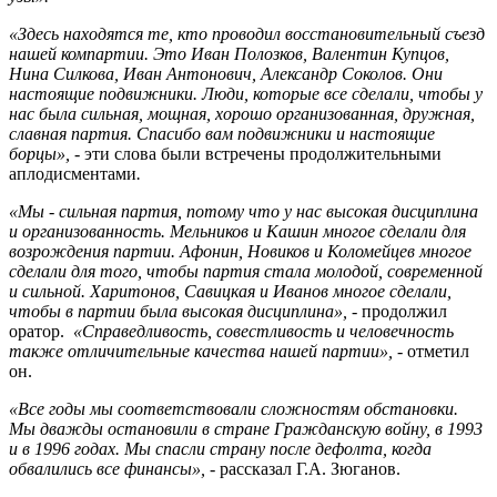
«Здесь находятся те, кто проводил восстановительный съезд
нашей компартии. Это Иван Полозков, Валентин Купцов,
Нина Силкова, Иван Антонович, Александр Соколов. Они
настоящие подвижники. Люди, которые все сделали, чтобы у
нас была сильная, мощная, хорошо организованная, дружная,
славная партия. Спасибо вам подвижники и настоящие
борцы», -
эти слова были встречены продолжительными
аплодисментами
.
«Мы - сильная партия, потому что у нас высокая дисциплина
и организованность. Мельников и Кашин многое сделали для
возрождения партии. Афонин, Новиков и Коломейцев многое
сделали для того, чтобы партия стала молодой, современной
и сильной. Харитонов, Савицкая и Иванов многое сделали,
чтобы в партии была высокая дисциплина», -
продолжил
оратор.
«Справедливость, совестливость и человечность
также отличительные качества нашей партии», -
отметил
он.
«Все годы мы соответствовали сложностям обстановки.
Мы дважды остановили в стране Гражданскую войну, в 1993
и в 1996 годах. Мы спасли страну после дефолта, когда
обвалились все финансы», -
рассказал Г.А. Зюганов.