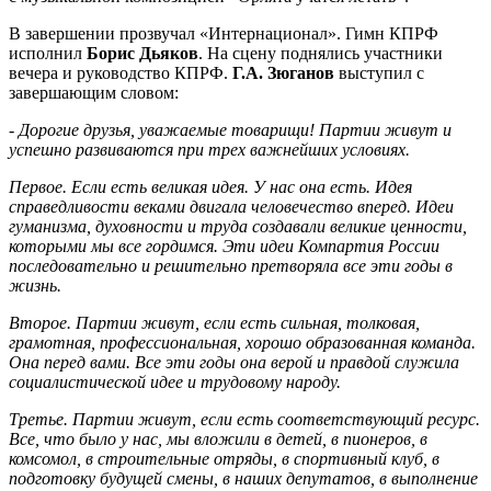
В завершении прозвучал «Интернационал». Гимн КПРФ
исполнил
Борис Дьяков
. На сцену поднялись участники
вечера и руководство КПРФ.
Г.А. Зюганов
выступил с
завершающим словом:
-
Дорогие друзья, уважаемые товарищи! Партии живут и
успешно развиваются при трех важнейших условиях.
Первое. Если есть великая идея. У нас она есть. Идея
справедливости веками двигала человечество вперед. Идеи
гуманизма, духовности и труда создавали великие ценности,
которыми мы все гордимся. Эти идеи Компартия России
последовательно и решительно претворяла все эти годы в
жизнь.
Второе. Партии живут, если есть сильная, толковая,
грамотная, профессиональная, хорошо образованная команда.
Она перед вами. Все эти годы она верой и правдой служила
социалистической идее и трудовому народу.
Третье. Партии живут, если есть соответствующий ресурс.
Все, что было у нас, мы вложили в детей, в пионеров, в
комсомол, в строительные отряды, в спортивный клуб, в
подготовку будущей смены, в наших депутатов, в выполнение