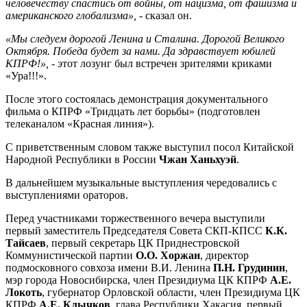
человечеству спастись от войны, от нацизма, от фашизма и
американского глобализма», -
сказал он.
«Мы следуем дорогой Ленина и Сталина. Дорогой Великого
Октября. Победа будет за нами. Да здравствует юбилей
КПРФ!», - э
тот лозунг был встречен зрителями криками
«Ура!!!».
После этого состоялась демонстрация документального
фильма о КПРФ «Тридцать лет борьбы» (подготовлен
телеканалом «Красная линия»).
С приветственным словом также выступил посол Китайской
Народной Республики в России
Чжан Ханьхуэй
.
В дальнейшем музыкальные выступления чередовались с
выступлениями ораторов.
Перед участниками торжественного вечера выступили
первый заместитель Председателя Совета СКП-КПСС
К.К.
Тайсаев
, первый секретарь ЦК Приднестровской
Коммунистической партии
О.О. Хоржан
, директор
подмосковного совхоза имени В.И. Ленина
П.Н. Грудинин
,
мэр города Новосибирска, член Президиума ЦК КПРФ
А.Е.
Локоть
, губернатор Орловской области, член Президиума ЦК
КПРФ
А.Е. Клычков
, глава Республики Хакасия, первый