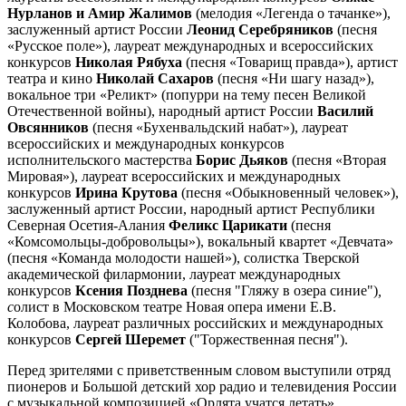
Нурланов и Амир Жалимов
(мелодия «Легенда о тачанке»),
заслуженный артист России
Леонид Серебряников
(песня
«Русское поле»), лауреат международных и всероссийских
конкурсов
Николая Рябуха
(песня «Товарищ правда»), артист
театра и кино
Николай Сахаров
(песня «Ни шагу назад»),
вокальное три «Реликт» (попурри на тему песен Великой
Отечественной войны), народный артист России
Василий
Овсянников
(песня «Бухенвальдский набат»), лауреат
всероссийских и международных конкурсов
исполнительского мастерства
Борис Дьяков
(песня «Вторая
Мировая»), лауреат всероссийских и международных
конкурсов
Ирина Крутова
(песня «Обыкновенный человек»),
заслуженный артист России, народный артист Республики
Северная Осетия-Алания
Феликс Царикати
(песня
«Комсомольцы-добровольцы»), вокальный квартет «Девчата»
(песня «Команда молодости нашей»), солистка Тверской
академической филармонии, лауреат международных
конкурсов
Ксения Позднева
(песня "Гляжу в озера синие")
,
с
олист в Московском театре Новая опера имени Е.В.
Колобова, лауреат различных российских и международных
конкурсов
Сергей Шеремет
("Торжественная песня").
Перед зрителями с приветственным словом выступили отряд
пионеров и Большой детский хор радио и телевидения России
с музыкальной композицией «Орлята учатся летать».