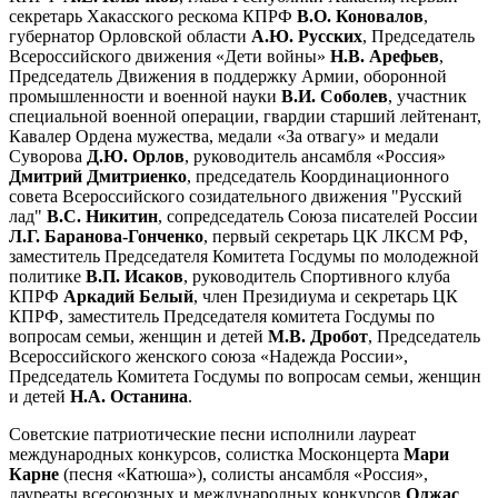
секретарь Хакасского рескома КПРФ
В.О. Коновалов
,
губернатор Орловской области
А.Ю. Русских
, Председатель
Всероссийского движения «Дети войны»
Н.В. Арефьев
,
Председатель Движения в поддержку Армии, оборонной
промышленности и военной науки
В.И. Соболев
, участник
специальной военной операции, гвардии старший лейтенант,
Кавалер Ордена мужества, медали «За отвагу» и медали
Суворова
Д.Ю. Орлов
, руководитель ансамбля «Россия»
Дмитрий Дмитриенко
, председатель Координационного
совета Всероссийского созидательного движения "Русский
лад"
В.С. Никитин
, сопредседатель Союза писателей России
Л.Г. Баранова-Гонченко
, первый секретарь ЦК ЛКСМ РФ,
заместитель Председателя Комитета Госдумы по молодежной
политике
В.П. Исаков
, руководитель Спортивного клуба
КПРФ
Аркадий Белый
, член Президиума и секретарь ЦК
КПРФ, заместитель Председателя комитета Госдумы по
вопросам семьи, женщин и детей
М.В. Дробот
, Председатель
Всероссийского женского союза «Надежда России»,
Председатель Комитета Госдумы по вопросам семьи, женщин
и детей
Н.А. Останина
.
Советские патриотические песни исполнили лауреат
международных конкурсов, солистка Москонцерта
Мари
Карне
(песня «Катюша»), солисты ансамбля «Россия»,
лауреаты всесоюзных и международных конкурсов
Олжас