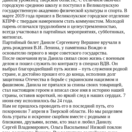
городскую среднюю школу и поступил в Великолукскую
государственную академию физической культуры и спорта. В
марте 2019 года пришел в Великолукское городское отделение
КПРФ с твердым намерением стать коммунистом. Молодой
парень отличался трудолюбием и целеустремленностью,
всегда участвовал в партийных мероприятиях, субботниках,
митингах.
Партийный билет Даниле Сергеевичу Вершине вручали в
день рождения В.И. Ленина, у памятника Вождю и
основателю первого в мире советского государства.
После окончания вуза Данила связал свою жизнь с военным
делом и пошел служить по контракту в спецназ ВДВ. Он
выбрал благороднейший путь жизни – путь служения родной
стране, и достойно прошел его до конца, исполнив долг
защитника Отечества в борьбе с украинским нацизмом и
фашизмом. Данила не прятался за спины своих товарищей,
стал настоящим героем и вписал свое имя в историю нашей
страны, оставив короткий, но яркий след в наших сердцах. 7
июня ему исполнилось бы 24 года.
Нам не пришлось проводить его в последний путь, его
похоронили 7 апреля в Тверской области. Но мы разделяем
боль утраты и искренне скорбим вместе с родными и
близкими, друзьями, всеми, кто знал и любил Данилу.
Сергей Владимирович, Ольга Васильевна! Низкий поклон