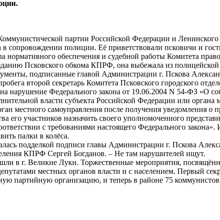
юции.
 Коммунистической партии Российской Федерации и Ленинского
а в сопровождении полиции. Её приветствовали псковичи и гос
ла нормативного обеспечения и судебной работы Комитета прав
к зданию Псковского обкома КПРФ, она выбежала из полицейско
кументы, подписанные главой Администрации г. Пскова Алекса
робега второй секретарь Комитета Псковского городского отдел
 на нарушение Федерального закона от 19.06.2004 N 54-ФЗ «О со
лнительной власти субъекта Российской Федерации или органа ме
ган местного самоуправления после получения уведомления о п
тва его участников назначить своего уполномоченного представи
оответствии с требованиями настоящего Федерального закона». 
вить палки в колёса.
лась подделкой подписи главы Администрации г. Пскова Александ
деления КПРФ Сергей Богданов. – Не там нарушителей ищут.
ошли в г. Великие Луки. Торжественные мероприятия, посвящён
депутатами местных органов власти и с населением. Первый се
чную партийную организацию, и теперь в районе 75 коммунистов