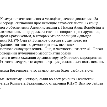
 Коммунистического союза молодёжи, левого движения «За
ти города, сигналили проезжающие автомобилисты. В конце
ового обеспечения Администрации г. Пскова Анна Воробьёва и
й автомашины и продолжала гневно говорить про нарушение,
ндром Братчиковым, в которых майор полиции Давыдов
ения КПРФ Сергей Богданов отстоял в суде право на
браниях, митингах, демонстрациях, шествиях и
стного самоуправления». Она, в частности, гласит: «1. Орган
роведении публичного мероприятия обязан:
теля в целях оказания организатору публичного мероприятия
Из этого следует, что администрация должна оказывать помощь
ра Братчикова, что, думаю, вновь будет разбирать суд, -
ные Великому Октябрю, были во всех районах Псковской
кретарь Комитета Бежаницкого отделения КПРФ Виктор Зайцев
.