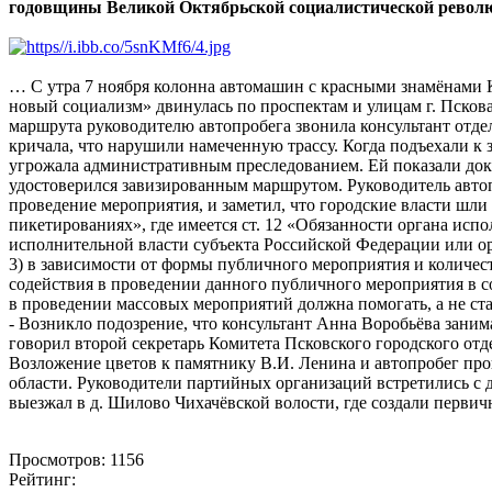
годовщины Великой Октябрьской социалистической револ
… С утра 7 ноября колонна автомашин с красными знамёнами
новый социализм» двинулась по проспектам и улицам г. Псков
маршрута руководителю автопробега звонила консультант отде
кричала, что нарушили намеченную трассу. Когда подъехали 
угрожала административным преследованием. Ей показали до
удостоверился завизированным маршрутом. Руководитель автоп
проведение мероприятия, и заметил, что городские власти шли
пикетированиях», где имеется ст. 12 «Обязанности органа испо
исполнительной власти субъекта Российской Федерации или ор
3) в зависимости от формы публичного мероприятия и количес
содействия в проведении данного публичного мероприятия в с
в проведении массовых мероприятий должна помогать, а не ста
- Возникло подозрение, что консультант Анна Воробьёва занима
говорил второй секретарь Комитета Псковского городского от
Возложение цветов к памятнику В.И. Ленина и автопробег пр
области. Руководители партийных организаций встретились с 
выезжал в д. Шилово Чихачёвской волости, где создали перви
Просмотров: 1156
Рейтинг: