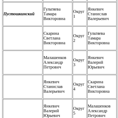
Гультяева
Янкевич
Округ
Пустошкинский
Тамара
Станислав
1
Викторовна
Валерьевич
Скарина
Гультяева
Округ
Светлана
Тамара
2
Викторовна
Викторовна
Малашенков
Янкевич
Округ
Александр
Валерий
3
Петрович
Юрьевич
Янкевич
Скарина
Округ
Станислав
Светлана
4
Валерьевич
Викторовна
Янкевич
Малашенков
Округ
Валерий
Александр
5
Юрьевич
Петрович