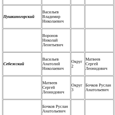
Васильев
Пушкиногорский
Владимир
Николаевич
Воронов
Николай
Леонтьевич
Васильев
Матвеев
Округ
Себежский
Анатолий
Сергей
2
Николаевич
Леонидович
Матвеев
Округ
Бочков Руслан
Сергей
3
Анатольевич
Леонидович
Бочков Руслан
Анатольевич