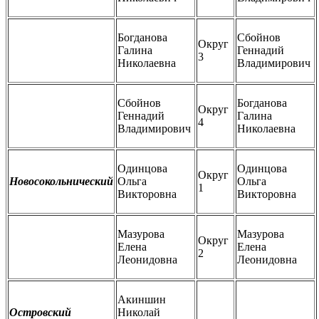
Богданова
Сбойнов
Округ
Галина
Геннадий
3
Николаевна
Владимирович
Сбойнов
Богданова
Округ
Геннадий
Галина
4
Владимирович
Николаевна
Одинцова
Одинцова
Округ
Новосокольнический
Ольга
Ольга
1
Викторовна
Викторовна
Мазурова
Мазурова
Округ
Елена
Елена
2
Леонидовна
Леонидовна
Акиншин
Островский
Николай