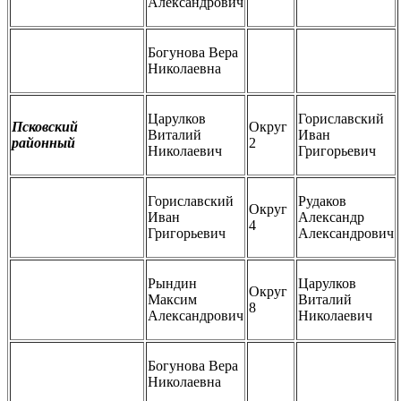
Александрович
Богунова Вера
Николаевна
Царулков
Гориславский
Псковский
Округ
Виталий
Иван
районный
2
Николаевич
Григорьевич
Гориславский
Рудаков
Округ
Иван
Александр
4
Григорьевич
Александрович
Рындин
Царулков
Округ
Максим
Виталий
8
Александрович
Николаевич
Богунова Вера
Николаевна