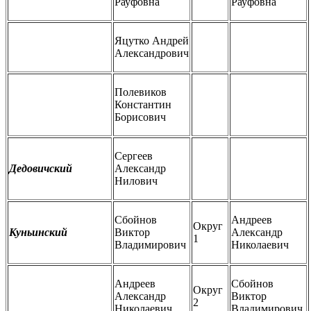
Рауфовна
Рауфовна
Яцутко Андрей
Александрович
Полевиков
Константин
Борисович
Сергеев
Дедовичский
Александр
Нилович
Сбойнов
Андреев
Округ
Куньинский
Виктор
Александр
1
Владимирович
Николаевич
Андреев
Сбойнов
Округ
Александр
Виктор
2
Николаевич
Владимирович