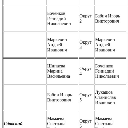
Боченков
Округ
Бабич Игорь
Геннадий
2
Викторович
Николаевич
Маркевич
Маркевич
Округ
Андрей
Андрей
3
Иванович
Иванович
Шипаева
Боченков
Округ
Марина
Геннадий
4
Васильевна
Николаевич
Лукашов
Бабич Игорь
Округ
Станислав
Викторович
5
Иванович
Мамаева
Мамаева
Округ
Гдовский
Светлана
Светлана
5