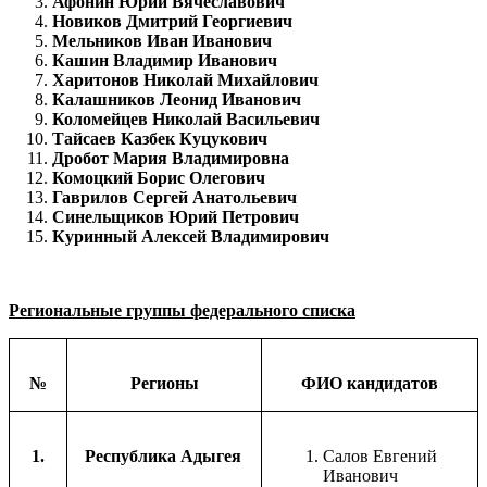
Афонин Юрий Вячеславович
Новиков Дмитрий Георгиевич
Мельников Иван Иванович
Кашин Владимир Иванович
Харитонов Николай Михайлович
Калашников Леонид Иванович
Коломейцев Николай Васильевич
Тайсаев Казбек Куцукович
Дробот Мария Владимировна
Комоцкий Борис Олегович
Гаврилов Сергей Анатольевич
Синельщиков Юрий Петрович
Куринный Алексей Владимирович
Региональные группы федерального списка
№
Регионы
ФИО кандидатов
1.
Республика Адыгея
Салов Евгений
Иванович