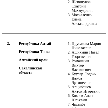
Шевоцуков
Схатбий
Махмудович
Москаленко
Елена
Александровна
2.
Республика Алтай
Прусакова Мария
Николаевна
Республика Тыва
Ашихмин Павел
Георгиевич
Алтайский край
Ромашкин
Виктор
Сахалинская
Васильевич
область
Куулар Лодой-
Дамба
Эртинеевич
Арцибашев
Антон Игоревич
Кохоев Алан
Юрьевич
Чадамба