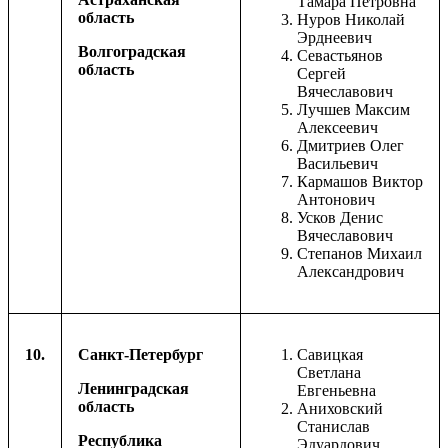
Тамара Петровна
область
Нуров Николай
Эрднеевич
Волгоградская
Севастьянов
область
Сергей
Вячеславович
Лучшев Максим
Алексеевич
Дмитриев Олег
Васильевич
Кармашов Виктор
Антонович
Усков Денис
Вячеславович
Степанов Михаил
Александрович
10.
Санкт-Петербург
Савицкая
Светлана
Ленинградская
Евгеньевна
область
Аниховский
Станислав
Республика
Эдуардович