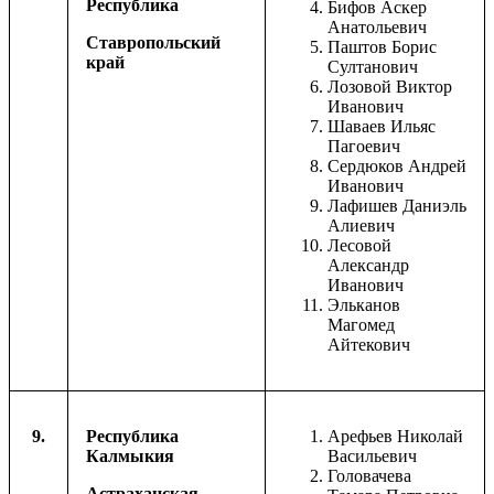
Республика
Бифов Аскер
Анатольевич
Ставропольский
Паштов Борис
край
Султанович
Лозовой Виктор
Иванович
Шаваев Ильяс
Пагоевич
Сердюков Андрей
Иванович
Лафишев Даниэль
Алиевич
Лесовой
Александр
Иванович
Эльканов
Магомед
Айтекович
9.
Республика
Арефьев Николай
Калмыкия
Васильевич
Головачева
Астраханская