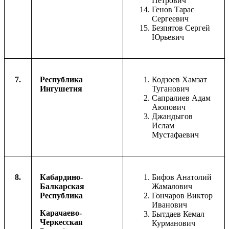
Петрович
Генов Тарас
Сергеевич
Безпятов Сергей
Юрьевич
7.
Республика
Кодзоев Хамзат
Ингушетия
Туганович
Сапралиев Адам
Аюпович
Джандыгов
Ислам
Мустафаевич
8.
Кабардино-
Бифов Анатолий
Балкарская
Жамалович
Республика
Гончаров Виктор
Иванович
Карачаево-
Бытдаев Кемал
Черкесская
Курманович