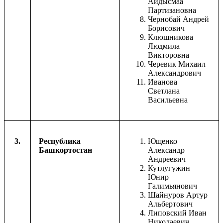
Айдысмаа
Партизановна
Чернобай Андрей
Борисович
Клюшникова
Людмила
Викторовна
Черевик Михаил
Александрович
Иванова
Светлана
Васильевна
3.
Республика
Ющенко
Башкортостан
Александр
Андреевич
Кутлугужин
Юнир
Галимьянович
Шайнуров Артур
Альбертович
Липовский Иван
Николаевич