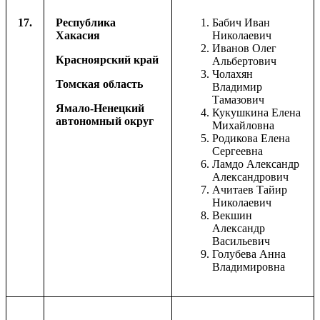
17.
Республика
Бабич Иван
Хакасия
Николаевич
Иванов Олег
Красноярский край
Альбертович
Чолахян
Томская область
Владимир
Тамазович
Ямало-Ненецкий
Кукушкина Елена
автономный округ
Михайловна
Родикова Елена
Сергеевна
Ламдо Александр
Александрович
Ачитаев Тайир
Николаевич
Векшин
Александр
Васильевич
Голубева Анна
Владимировна