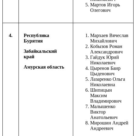
Мартов Игорь
Олегович
4.
Республика
Мархаев Вячеслав
Бурятия
Михайлович
Кобызов Роман
Забайкальский
Александрович
край
Гайдук Юрий
Николаевич
Амурская область
Цыренов Баир
Цыденович
Лазаренко Ольга
Николаевна
Шипицын
Максим
Владимирович
Малышенко
Виктор
Анатольевич
Мирошин Андрей
Андреевич