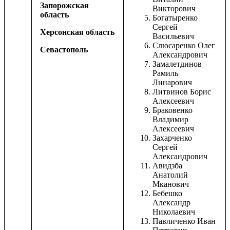
Запорожская
Викторович
область
Богатыренко
Сергей
Херсонская область
Васильевич
Слюсаренко Олег
Севастополь
Александрович
Замалетдинов
Рамиль
Линарович
Литвинов Борис
Алексеевич
Браковенко
Владимир
Алексеевич
Захарченко
Сергей
Александрович
Авидзба
Анатолий
Мканович
Бебешко
Александр
Николаевич
Павличенко Иван