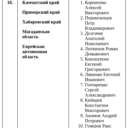
18.
Камчатский край
Корниенко
Алексей
Приморский край
Викторович
Перевезенцев
Хабаровский край
Петр
Владимирович
Магаданская
Долгачев
область
Анатолий
Николаевич
Еврейская
Литвинов Роман
автономная
Демьянович
область
Конопаткин
Евгений
Григорьевич
Ляшенко Евгений
Иванович
Гончаренко
Сергей
Александрович
Кибирев
Константин
Викторович
Акимов Андрей
Петрович
Гумеров Раис