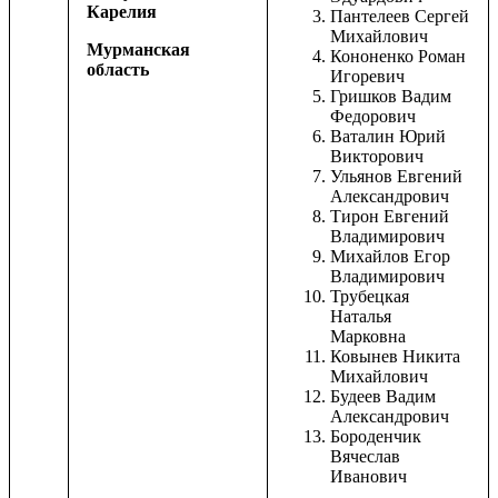
Карелия
Пантелеев Сергей
Михайлович
Мурманская
Кононенко Роман
область
Игоревич
Гришков Вадим
Федорович
Ваталин Юрий
Викторович
Ульянов Евгений
Александрович
Тирон Евгений
Владимирович
Михайлов Егор
Владимирович
Трубецкая
Наталья
Марковна
Ковынев Никита
Михайлович
Будеев Вадим
Александрович
Бороденчик
Вячеслав
Иванович