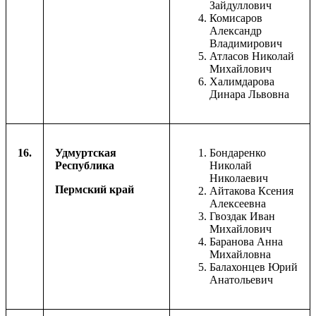
Зайдуллович
Комисаров
Александр
Владимирович
Атласов Николай
Михайлович
Халимдарова
Динара Львовна
16.
Удмуртская
Бондаренко
Республика
Николай
Николаевич
Пермский край
Айтакова Ксения
Алексеевна
Гвоздак Иван
Михайлович
Баранова Анна
Михайловна
Балахонцев Юрий
Анатольевич