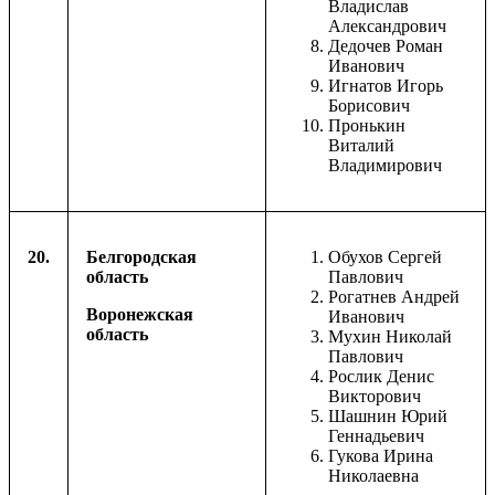
Владислав
Александрович
Дедочев Роман
Иванович
Игнатов Игорь
Борисович
Пронькин
Виталий
Владимирович
20.
Белгородская
Обухов Сергей
область
Павлович
Рогатнев Андрей
Воронежская
Иванович
область
Мухин Николай
Павлович
Рослик Денис
Викторович
Шашнин Юрий
Геннадьевич
Гукова Ирина
Николаевна