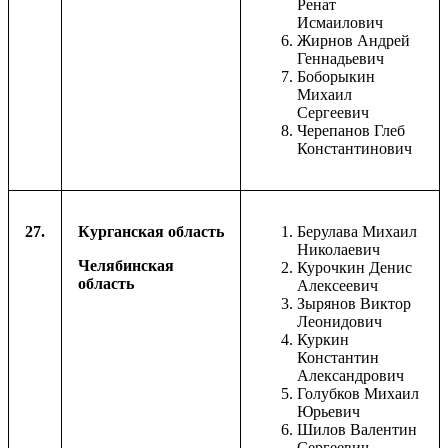
Ренат
Исмаилович
Жирнов Андрей
Геннадьевич
Боборыкин
Михаил
Сергеевич
Черепанов Глеб
Константинович
27.
Курганская область
Берулава Михаил
Николаевич
Челябинская
Курочкин Денис
область
Алексеевич
Зырянов Виктор
Леонидович
Куркин
Константин
Александрович
Голубков Михаил
Юрьевич
Шилов Валентин
Сергеевич