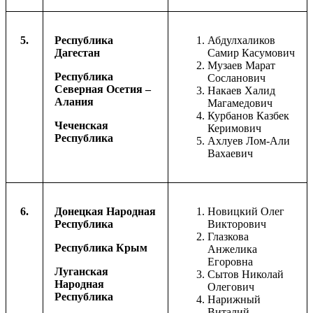
5.
Республика
Абдулхаликов
Дагестан
Самир Касумович
Музаев Марат
Республика
Сосланович
Северная Осетия –
Накаев Халид
Алания
Магамедович
Курбанов Казбек
Чеченская
Керимович
Республика
Ахлуев Лом-Али
Вахаевич
6.
Донецкая Народная
Новицкий Олег
Республика
Викторович
Глазкова
Республика Крым
Анжелика
Егоровна
Луганская
Сытов Николай
Народная
Олегович
Республика
Нарижный
Виталий