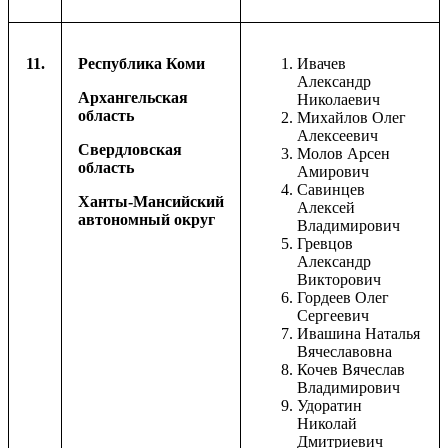
11.
Республика Коми
Ивачев
Александр
Архангельская
Николаевич
область
Михайлов Олег
Алексеевич
Свердловская
Молов Арсен
область
Амирович
Савинцев
Ханты-Мансийский
Алексей
автономный округ
Владимирович
Гревцов
Александр
Викторович
Гордеев Олег
Сергеевич
Ивашина Наталья
Вячеславовна
Кочев Вячеслав
Владимирович
Удоратин
Николай
Дмитриевич