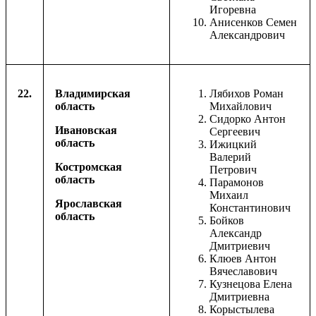
Игоревна
Анисенков Семен
Александрович
22.
Владимирская
Лябихов Роман
область
Михайлович
Сидорко Антон
Ивановская
Сергеевич
область
Ижицкий
Валерий
Костромская
Петрович
область
Парамонов
Михаил
Ярославская
Константинович
область
Бойков
Александр
Дмитриевич
Клюев Антон
Вячеславович
Кузнецова Елена
Дмитриевна
Корыстылева