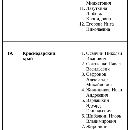
Мидхатович
Лазуткина
Любовь
Кронидовна
Егорова Инга
Николаевна
19.
Краснодарский
Осадчий Николай
край
Иванович
Соколенко Павел
Васильевич
Сафронов
Александр
Михайлович
Жилищиков Иван
Андреевич
Варлашкин
Эдуард
Геннадьевич
Шибалкин Игорь
Владимирович
Жиронкин