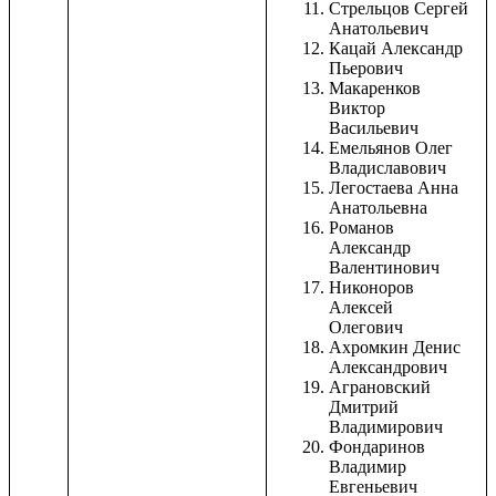
Стрельцов Сергей
Анатольевич
Кацай Александр
Пьерович
Макаренков
Виктор
Васильевич
Емельянов Олег
Владиславович
Легостаева Анна
Анатольевна
Романов
Александр
Валентинович
Никоноров
Алексей
Олегович
Ахромкин Денис
Александрович
Аграновский
Дмитрий
Владимирович
Фондаринов
Владимир
Евгеньевич