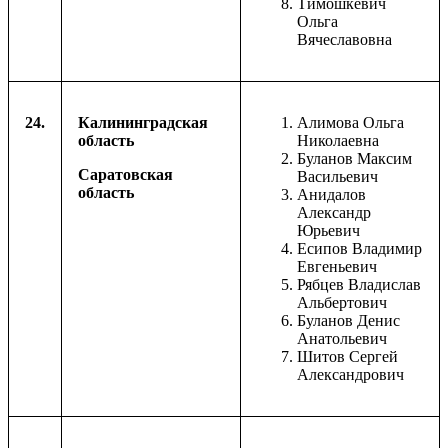
Тимошкевич
Ольга
Вячеславовна
24.
Калининградская
Алимова Ольга
область
Николаевна
Буланов Максим
Саратовская
Васильевич
область
Анидалов
Александр
Юрьевич
Есипов Владимир
Евгеньевич
Рябцев Владислав
Альбертович
Буланов Денис
Анатольевич
Шитов Сергей
Александрович