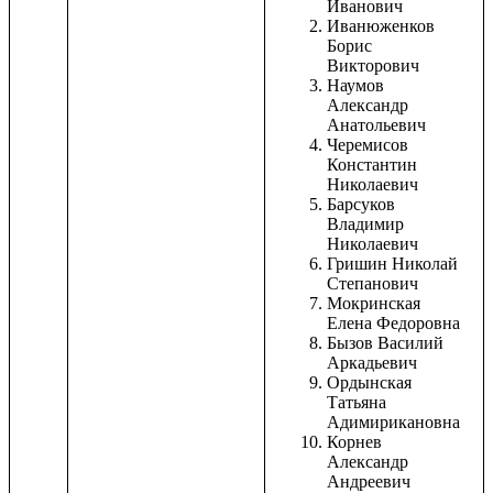
Иванович
Иванюженков
Борис
Викторович
Наумов
Александр
Анатольевич
Черемисов
Константин
Николаевич
Барсуков
Владимир
Николаевич
Гришин Николай
Степанович
Мокринская
Елена Федоровна
Бызов Василий
Аркадьевич
Ордынская
Татьяна
Адимирикановна
Корнев
Александр
Андреевич