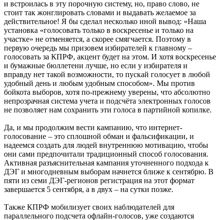
и встроилась в эту порочную систему, но, право слово, не
стоит так жонглировать словами и выдавать желаемое за
действительное! Я бы сделал несколько иной вывод: «Наша
установка «голосовать только в воскресенье и только на
участке» не отменяется, а скорее смягчается. Поэтому в
первую очередь мы призовем избирателей к главному –
голосовать за КПРФ, акцент будет на этом. И хотя воскресенье
и бумажные бюллетени лучше, но если у избирателя и
вправду нет такой возможности, то пускай голосует в любой
удобный день и любым удобным способом». Мы против
бойкота выборов, хотя по-прежнему уверены, что абсолютно
непрозрачная система учета и подсчёта электронных голосов
не позволяет нам сохранить эти голоса в партийной копилке.
Да, и мы продолжим вести кампанию, что интернет-
голосование – это сплошной обман и фальсификации, и
надеемся создать для людей внутреннюю мотивацию, чтобы
они сами предпочитали традиционный способ голосования.
Активная разъяснительная кампания уточненного подхода к
ДЭГ и многодневным выборам начнется ближе к сентябрю. В
пяти из семи ДЭГ-регионов регистрация на этот формат
завершается 5 сентября, а в двух – на сутки позже.
Также КПРФ мобилизует своих наблюдателей для
параллельного подсчета офлайн-голосов, уже создаются