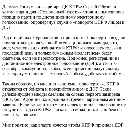
Депутат Госдумы и секретарь ЦК КПРФ Сергей Обухов в
комментарии для «Независимой газеты» уточнил нынешнюю
позицию партии по дистанционному электронному
голосованию, опровергнув слухи о «повороте КПРФ лицом к
ДЭГ»
Ряд столичных журналистов и провластных экспертов выдали
намедни залп, включающий «сенсационные» выводы, что,
мол, установка для избирателей КПРФ «голосовать только в
последний день и только бумажным бюллетенем» будет
смягчена, если не пересмотрена. Под конец регистрации на
дистанционное электронное голосование (ДЭГ), а это 5–6
сентября, коммунисты, якобы, всенепременно дадут своему
электорату уточнение – «голосуй любым удобным способом».
Таким образом, по мнению «системных экспертов», КПРФ
откажется от бойкота и повернётся лицом к ДЭГ. Такие
далекоидущие выводы сделаны на словах первого зампреда
ЦК Юрия Афонина, который на встрече с партийным активом
заявил: «Если заставить отменить электронное голосование не
получится, задача КПРФ – искать возможность для победы в
новых условиях».
Мне понятно, как власти хочется чтобы КПРФ признала ДЭГ