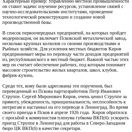
Характерный пример: Управлению местной промышленности
он ставит задачи: изучение ресурсов, установление связей с
научно-исследовательскими институтами, проведение
технологической реконструкции и создание новой
производственной базы.
В список первоочередных предприятий, на которых пройдет
модернизация, он включает Псковский металлический завод,
несколько крупных колхозов со своими производствами и
Рыбных хозяйств. Для усиления местных бюджетов Киров
предпринимает меры по переводу части доходов предприятий
из, республиканского в местный бюджет. Важной частью этих
мер он считает обеспечение рабочих, под которым понимает
массовое строительство жилых кварталов, школ, клубов,
фабрик-кухонь.
Среди тех, кому были адресованы эти поручения, был
переведенный из Пскова партхозработник Петр Иванович
Струппе. Сергей Миронович Киров, очень ценил Струппе за
прямоту, убежденность, принципиальность, неспособность к
интригам и настаивал на его переводе в Ленинград. Во время
своего приезда в Псков в апреле 1926 года. Киров обратился
с просьбой к коммунистам пленума губкома ВКП(б): ускорить
приезд Струппе в Ленинград для работы в Северо-Западном
бюро ЦК ВКП(б) в качестве секретаря.