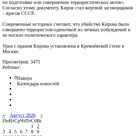
по подготовке или совершению террористических актов».
Согласно этому документу, Киров стал жертвой заговорщиков
– врагов СССР.
Современные историки считают, что убийство Кирова было
совершено террористом-одиночкой из личных побуждений и
не носило политического характера.
Урна с прахом Кирова установлена в Кремлёвской стене в
Москве.
Просмотров: 3475
Рейтинг:
0
Наверх
Календарь новостей
«
Август 2026
»
Пн
Вт
Ср
Чт
Пт
Сб
Вс
1
2
3
4
5
6
7
8
9