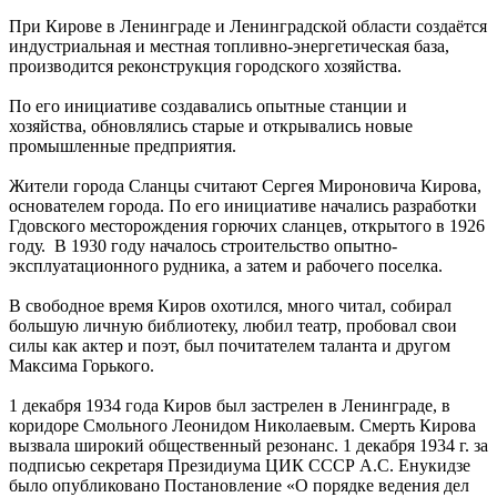
При Кирове в Ленинграде и Ленинградской области создаётся
индустриальная и местная топливно-энергетическая база,
производится реконструкция городского хозяйства.
По его инициативе создавались опытные станции и
хозяйства, обновлялись старые и открывались новые
промышленные предприятия.
Жители города Сланцы считают Сергея Мироновича Кирова,
основателем города. По его инициативе начались разработки
Гдовского месторождения горючих сланцев, открытого в 1926
году. В 1930 году началось строительство опытно-
эксплуатационного рудника, а затем и рабочего поселка.
В свободное время Киров охотился, много читал, собирал
большую личную библиотеку, любил театр, пробовал свои
силы как актер и поэт, был почитателем таланта и другом
Максима Горького.
1 декабря 1934 года Киров был застрелен в Ленинграде, в
коридоре Смольного Леонидом Николаевым. Смерть Кирова
вызвала широкий общественный резонанс. 1 декабря 1934 г. за
подписью секретаря Президиума ЦИК СССР А.С. Енукидзе
было опубликовано Постановление «О порядке ведения дел