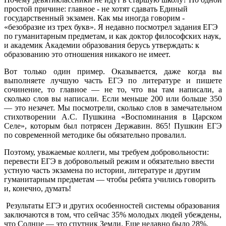
простой причине: главное - не хотят сдавать Единый
государственный экзамен. Как мы иногда говорим -
«безобразие из трех букв». Я недавно посмотрел задания ЕГЭ
по гуманитарным предметам, и как доктор философских наук,
и академик Академии образования берусь утверждать: к
образованию это отношения никакого не имеет.
Вот только один пример. Оказывается, даже когда вы
выполняете лучшую часть ЕГЭ по литературе и пишете
сочинение, то главное — не то, что вы там написали, а
сколько слов вы написали. Если меньше 200 или больше 350
— это незачет. Мы посмотрели, сколько слов в замечательном
стихотворении А.С. Пушкина «Воспоминания в Царском
Селе», которым был потрясен Державин. 865! Пушкин ЕГЭ
по современной методике бы обязательно провалил.
Поэтому, уважаемые коллеги, мы требуем добровольности:
перевести ЕГЭ в добровольный режим и обязательно ввести
устную часть экзамена по истории, литературе и другим
гуманитарным предметам — чтобы ребята учились говорить
и, конечно, думать!
Результаты ЕГЭ и других особенностей системы образования
заключаются в том, что сейчас 35% молодых людей убеждены,
что Солнце — это спутник Земли. Еще недавно было 28%.