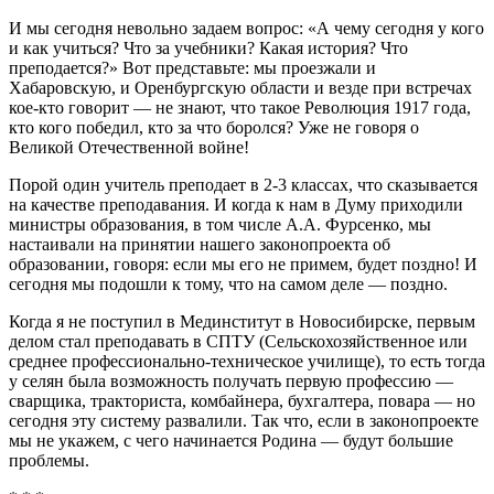
И мы сегодня невольно задаем вопрос: «А чему сегодня у кого
и как учиться? Что за учебники? Какая история? Что
преподается?» Вот представьте: мы проезжали и
Хабаровскую, и Оренбургскую области и везде при встречах
кое-кто говорит — не знают, что такое Революция 1917 года,
кто кого победил, кто за что боролся? Уже не говоря о
Великой Отечественной войне!
Порой один учитель преподает в 2-3 классах, что сказывается
на качестве преподавания. И когда к нам в Думу приходили
министры образования, в том числе А.А. Фурсенко, мы
настаивали на принятии нашего законопроекта об
образовании, говоря: если мы его не примем, будет поздно! И
сегодня мы подошли к тому, что на самом деле — поздно.
Когда я не поступил в Мединститут в Новосибирске, первым
делом стал преподавать в СПТУ (Сельскохозяйственное или
среднее профессионально-техническое училище), то есть тогда
у селян была возможность получать первую профессию —
сварщика, тракториста, комбайнера, бухгалтера, повара — но
сегодня эту систему развалили. Так что, если в законопроекте
мы не укажем, с чего начинается Родина — будут большие
проблемы.