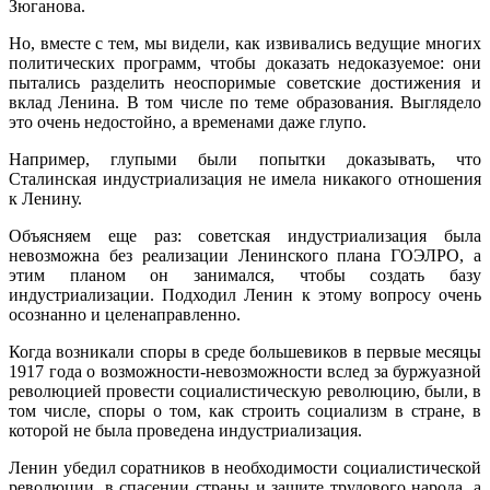
Зюганова.
Но, вместе с тем, мы видели, как извивались ведущие многих
политических программ, чтобы доказать недоказуемое: они
пытались разделить неоспоримые советские достижения и
вклад Ленина. В том числе по теме образования. Выглядело
это очень недостойно, а временами даже глупо.
Например, глупыми были попытки доказывать, что
Сталинская индустриализация не имела никакого отношения
к Ленину.
Объясняем еще раз: советская индустриализация была
невозможна без реализации Ленинского плана ГОЭЛРО, а
этим планом он занимался, чтобы создать базу
индустриализации. Подходил Ленин к этому вопросу очень
осознанно и целенаправленно.
Когда возникали споры в среде большевиков в первые месяцы
1917 года о возможности-невозможности вслед за буржуазной
революцией провести социалистическую революцию, были, в
том числе, споры о том, как строить социализм в стране, в
которой не была проведена индустриализация.
Ленин убедил соратников в необходимости социалистической
революции, в спасении страны и защите трудового народа, а