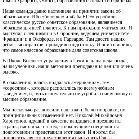
такого храброго, умного, образованного солдата и офицера».
Наша команда давно настаивала на принятии закона об
образовании. Ибо «болонка» и «баба ЕГЭ» угробили
классическое русско-советское образование, являвшееся
образцом для всей планеты. К нам приходили учиться все. Я
выступал с лекциями и в Сорбонне, ведущем университете
Франции, и в Оксфорде, и в Гарварде. Там двести наших
ребят – аспирантов, проходили подготовку. И они говорили,
что самое классное образование дала советская школа.
В Школе Высшего управления в Пекине наша педагогика,
наши учебники, наши методики преподавания ценили очень
высоко.
К сожалению, власть поддалась американцам, тем
«соросятам», которые расползлись по всем учебным
заведениям, и, чуть окончательно не угробила нашу школу и
высшее образование.
Мы несколько раз вносили наш закон, были поправки, но,
принципиальных изменений нет. Николай Михайлович
Харитонов, идущий в качестве кандидата в президенты
страны, настаивал на том, чтобы лучшие специалисты
подготовили и представили этот закон. И я хотел бы
попросить для его представления выступить Олега