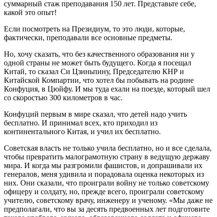
суммарный стаж преподавания 150 лет. Представьте себе,
какой это опыт!
Если посмотреть на Президиум, то это люди, которые,
фактически, преподавали все основные предметы.
Но, хочу сказать, что без качественного образования ни у
одной страны не может быть будущего. Когда я посещал
Китай, то сказал Си Цзиньпину, Председателю КНР и
Китайской Компартии, что хотел бы побывать на родине
Конфуция, в Цюйфу. И мы туда ехали на поезде, который шел
со скоростью 300 километров в час.
Конфуций первым в мире сказал, что детей надо учить
бесплатно. И принимал всех, кто приходил из
континентального Китая, и учил их бесплатно.
Советская власть не только учила бесплатно, но и все сделала,
чтобы превратить малограмотную страну в ведущую державу
мира. И когда мы разгромили фашистов, и допрашивали их
генералов, меня удивила и порадовала оценка некоторых из
них. Они сказали, что проиграли войну не только советскому
офицеру и солдату, но, прежде всего, проиграли советскому
учителю, советскому врачу, инженеру и ученому. «Мы даже не
предполагали, что вы за десять предвоенных лет подготовите