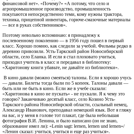
финансовой нет». «Почему?» «А потому, что село и
агропромышленное производство, промышленность
покупаются непосредственно теми, кому нужны трактора,
техника, прицепной инвентарь, горюче-смазочные материалы
— все в руках собственников».
Поэтому невольно вспоминаю: я принадлежу к
послевоенному поколению — в 1956 году пошел в первый
класс. Хорошо помню, как следили за учебой. Фильмы редко в
деревню привозили. Усть-Таркский район Новосибирской
области, село Еланка. И если я стал плоховато учиться,
приходил учитель в класс и передавал в библиотеку:
«Харитонову книги убавьте, не давайте из библиотеки».
В кино давали (можно смеяться) талоны. Если я хорошо учусь
— давали. Билеты тогда были по 5 копеек. Талоны давали —
быть или не быть в кино. Если же в учебе сказали:
«Харитонова в кино не пускать» - не пускали. Я к чему это
говорю? Заканчиваю десятый класс, село Козино Усть-
Таркского района Новосибирской области, ссыльный немец,
Александр Иванович, преподавал немецкий язык. Вот я гляжу
на вас, и у меня в голове тот плакат, где была небольшая
фотография В.И. Ленина, и было написано (он не знаю,
образование имел ли): «Lenin sagt: lernen, lernen und lernen»/
«Ленин сказал: учиться, учиться и еще раз учиться».