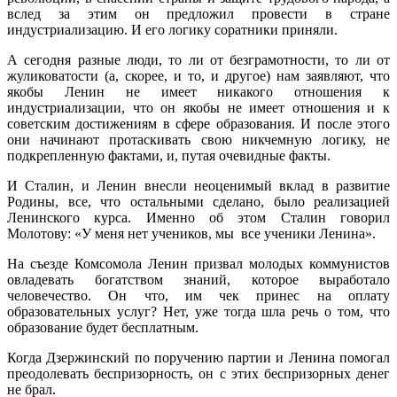
вслед за этим он предложил провести в стране
индустриализацию. И его логику соратники приняли.
А сегодня разные люди, то ли от безграмотности, то ли от
жуликоватости (а, скорее, и то, и другое) нам заявляют, что
якобы Ленин не имеет никакого отношения к
индустриализации, что он якобы не имеет отношения и к
советским достижениям в сфере образования. И после этого
они начинают протаскивать свою никчемную логику, не
подкрепленную фактами, и, путая очевидные факты.
И Сталин, и Ленин внесли неоценимый вклад в развитие
Родины, все, что остальными сделано, было реализацией
Ленинского курса. Именно об этом Сталин говорил
Молотову: «У меня нет учеников, мы все ученики Ленина».
На съезде Комсомола Ленин призвал молодых коммунистов
овладевать богатством знаний, которое выработало
человечество. Он что, им чек принес на оплату
образовательных услуг? Нет, уже тогда шла речь о том, что
образование будет бесплатным.
Когда Дзержинский по поручению партии и Ленина помогал
преодолевать беспризорность, он с этих беспризорных денег
не брал.