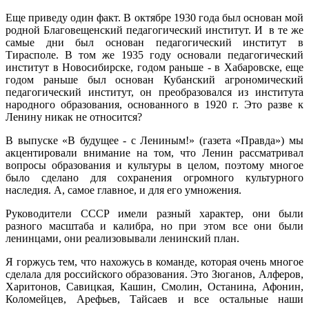
Еще приведу один факт. В октябре 1930 года был основан мой
родной Благовещенский педагогический институт. И в те же
самые дни был основан педагогический институт в
Тирасполе. В том же 1935 году основали педагогический
институт в Новосибирске, годом раньше - в Хабаровске, еще
годом раньше был основан Кубанский агрономический
педагогический институт, он преобразовался из института
народного образования, основанного в 1920 г. Это разве к
Ленину никак не относится?
В выпуске «В будущее - с Лениным!» (газета «Правда») мы
акцентировали внимание на том, что Ленин рассматривал
вопросы образования и культуры в целом, поэтому многое
было сделано для сохранения огромного культурного
наследия. А, самое главное, и для его умножения.
Руководители СССР имели разный характер, они были
разного масштаба и калибра, но при этом все они были
ленинцами, они реализовывали ленинский план.
Я горжусь тем, что нахожусь в команде, которая очень многое
сделала для российского образования. Это Зюганов, Алферов,
Харитонов, Савицкая, Кашин, Смолин, Останина, Афонин,
Коломейцев, Арефьев, Тайсаев и все остальные наши