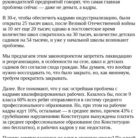
руководителей предприятий говорят, что самая главная
проблема сейчас — даже не деньги, а кадры.
В 30-е, чтобы обеспечить кадрами индустриализацию, были
открыты 25 тысяч школ, после Великой Отечественной войны
за 10 лет еще 20 тысяч; однако в постсоветское время
количество школ сократилось на 30 тысяч, количество детских
садиков на 54 тысячи, и уже у начальной школы возникают
проблемы.
Мы предлагаем этим законопроектом запретить ликвидацию
и реорганизацию, в особенности на селе, школ и детских
садиков без согласия схода граждан. Мы думаем, что вообще
нужно воссоздавать то, что было закрыто, но, как минимум,
требуем прекратить закрывать.
Далее. Все понимают, что у нас острейшая проблема с
кадрами квалифицированных рабочих. Казалось бы, после 9
класса 60% всех ребят отправляются в систему среднего
профессионального образования. Но, при этом на рабочие
кадры идут 16%, остальные — в среднее звено, причем 43% с
грубейшими нарушениями Конституции вынуждены платить
за среднее профессиональное образование (по Конституции
оно бесплатно), и рабочих кадров у нас недостаток.
Почему девятиклассники не идут в старшую школу? По одной