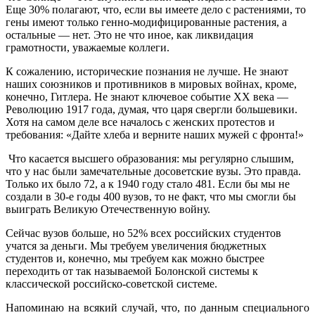
Еще 30% полагают, что, если вы имеете дело с растениями, то
гены имеют только генно-модифицированные растения, а
остальные — нет. Это не что иное, как ликвидация
грамотности, уважаемые коллеги.
К сожалению, исторические познания не лучше. Не знают
наших союзников и противников в мировых войнах, кроме,
конечно, Гитлера. Не знают ключевое событие ХХ века —
Революцию 1917 года, думая, что царя свергли большевики.
Хотя на самом деле все началось с женских протестов и
требования: «Дайте хлеба и верните наших мужей с фронта!»
Что касается высшего образования: мы регулярно слышим,
что у нас были замечательные досоветские вузы. Это правда.
Только их было 72, а к 1940 году стало 481. Если бы мы не
создали в 30-е годы 400 вузов, то не факт, что мы смогли бы
выиграть Великую Отечественную войну.
Сейчас вузов больше, но 52% всех российских студентов
учатся за деньги. Мы требуем увеличения бюджетных
студентов и, конечно, мы требуем как можно быстрее
переходить от так называемой Болонской системы к
классической российско-советской системе.
Напоминаю на всякий случай, что, по данным специального