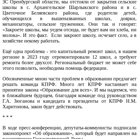
ЗС Оренбургской области, мы отстояли от закрытия сельские
школы в с. Архангельское Шарлыкского района и в с.
Цветочное Беляевского района, где родители детей,
обучающихся в вышеназванных школах, доярки,
механизаторы, сельские труженики. Они так и говорят:
«Закроете школы, мы уедем отсюда, не будет вам ни хлеба, ни
молока». И это факт. Если закроют школу, исчезает село, а в
хозяйстве некому работать.
Ещё одна проблема - это капитальный ремонт школ, в нашем
регионе в 2023 году отремонтировали 12 школ, а требуют
ремонта более двухсот. Региональный бюджет не может себе
этого позволить, необходима помощь федерации.
Обозначенные мною части проблем в образовании предлагает
решать команда КПРФ. Много лет КПРФ настаивает на
принятии закона «Образование для всех». И мы надеемся, что
в ближайшем будущем, благодаря команде под руководством
Г.А. Зюганова и кандидата в президенты от КПРФ Н.М.
Харитонова, закон будет действовать.
* * *
В ходе пресс-конференции, депутаты-коммунисты подписали
законопроект «Об образовании», который будет направлен на
рассмотрение Государственной Думы.