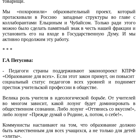
товарищи.
Мы «похоронили» образовательный проект, который
протаскивали в Россию западные структуры во главе с
коллаборантами Ельциным и Чубайсом. Только ради этого
можно было сделать памятный знак в честь нашей фракции и
установить его на входе в Государственную Думу. И мы
активно продолжим эту работу.
* * *
Г.А Пегусова:
- Педагоги страны поддерживают законопроект КПРФ
«Образование для всех». Если этот закон примут, он повысит
социальный статус педагогов всех уровней и поднимет
престиж учительской профессии в обществе.
Велика роль учителя в идеологической борьбе. От учителей
во многом зависит, какой лозунг будет доминировать в
общественном сознании. Либо лозунг «Оттянись со вкусом!»,
либо лозунг «Прежде думай о Родине, а, потом, о себе!».
Коммунисты настаивают на том, что образование должно
быть качественным для всех учащихся, а не только для детей
«элиты».