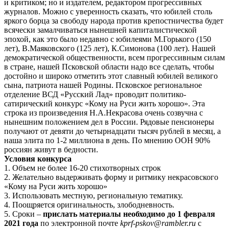
и критиком; но и издателем, редактором прогрессивных
журналов. Можно с уверенность сказать, что юбилей столь
яркого борца за свободу народа против крепостничества будет
всячески замалчиваться нынешней капиталистической
эпохой, как это было недавно с юбилеями М.Горького (150
лет), В.Маяковского (125 лет), К.Симонова (100 лет). Нашей
демократической общественности, всем прогрессивным силам
в стране, нашей Псковской области надо все сделать, чтобы
достойно и широко отметить этот славный юбилей великого
сына, патриота нашей Родины. Псковское региональное
отделение ВСД «Русский Лад» проводит политико-
сатирический конкурс «Кому на Руси жить хорошо». Эта
строка из произведения Н.А.Некрасова очень созвучна с
нынешним положением дел в России. Рядовые пенсионеры
получают от девяти до четырнадцати тысяч рублей в месяц, а
наша элита по 1-2 миллиона в день. По мнению ООН 90%
россиян живут в бедности.
Условия конкурса
1. Объем не более 16-20 стихотворных строк
2. Желательно выдерживать форму и ритмику некрасовского
«Кому на Руси жить хорошо»
3. Использовать местную, региональную тематику.
4. Поощряется оригинальность, злободневность.
5. Сроки –
прислать материалы необходимо до 1 февраля
2021 года
по электронной почте
kprf-pskov@rambler.ru
с