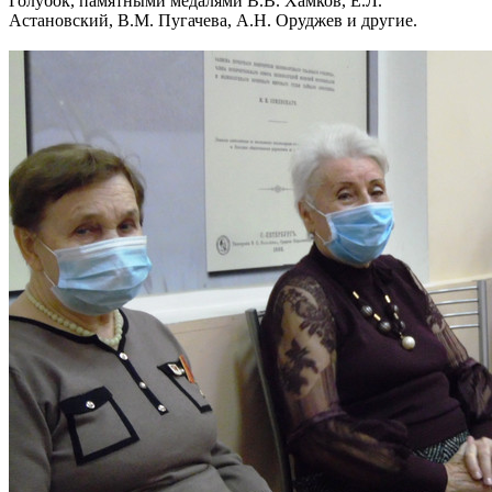
Голубок, памятными медалями В.В. Хамков, Е.Л.
Астановский, В.М. Пугачева, А.Н. Оруджев и другие.