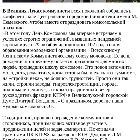
В Великих Луках
коммунисты всех поколений собрались в
конференц-зале Центральной городской библиотеки имени М.
Семевского, чтобы вместе отпраздновать комсомольский
праздник.
«В этом году День Комсомола мы впервые встречаем в
условиях строгих ограничений, вызванных пандемией
коронавируса. 29 октября исполнилось 102 года со дня
образования молодежной организации – Всесоюзному
Ленинскому Коммунистическому союзу молодежи. Ее день
рождения по-прежнему остается праздником для многих
людей, прошедших школу комсомола. Это повод вспомнить
молодость, романтику, когда готовы были ехать «за туманом»,
на «стройки века», не боялись трудностей. Просто они так
жили, строили заводы, гидроэлектростанции, города,
поднимали целину», - открыл праздничный вечер
руководитель фракции КПРФ в Великолукской городской
Думе Дмитрий Богданов. - С праздником, дорогие наши
мудрые комсомольцы!».
Традиционно, прошло награждение коммунистов и
сторонников, принимающих активное участие в
продвижении целей и задач компартии. Почетными
грамотами ЦК КПРФ награждены Ю.Н. Дудник и Л.М.