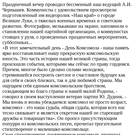
Праздничный вечер проводил бессменный наш ведущий А.И.
Чернышев. Коммунисты с удовольствием просмотрели
подготовленный им видеоролик «Наш край» о городе
Великие Луки, о тяжелых военных временах и советском
развитии. Фотографии, мелькавшие на экране, напомнили о
становлении нашей партийной организации, о коммунистах
стоящих у руля, о проведенных праздничных мероприятиях,
субботниках...
«В этот замечательный день - День Комсомола - наша память
ярко восстанавливает нашу прекрасную комсомольскую
юность. Это часть истории нашей великой страны, тогда
произошли события, которыми мы сейчас по праву гордимся.
Причем, многое было сделано силами молодежи,
стремившейся построить светлое и счастливое будущее как
для себя и своих близких, так и для любимой страны. Мы
ощущаем себя единым комсомольским братством,
созидающим во благо страны и нашей малой Родины, -
говорил в своем выступлении ветеран партии Ю. Дудник. -
Мы вновь и вновь убеждаемся: комсомол не просто возраст,
комсомол - это наша судьба, общая судьба, которая всех нас
тесно связывает и является секретом нашей не стареющей
дружбы и товарищества». Он пропел присутствующим
попурри из комсомольских песен, прочитал трогательное
стихотворение о мальчишке-комсомольце.
Свои стихотворения, посвященные комсомолу, прочитал