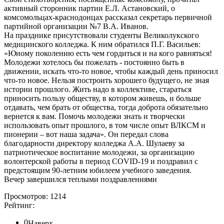
активный сторонник партии Е.Л. Астановский, о
комсомольцах-краснодонцах рассказал секретарь первичной
партийной организации №7 В.А. Иванов.
На празднике присутствовали студенты Великолукского
медицинского колледжа. К ним обратился П.Г. Васильев:
«Юному поколению есть чем гордиться и на кого равняться!
Молодежи хотелось бы пожелать - постоянно быть в
движении, искать что-то новое, чтобы каждый день приносил
что-то новое. Нельзя построить хорошего будущего, не зная
истории прошлого. Жить надо в коллективе, стараться
приносить пользу обществу, в котором живешь, и больше
отдавать, чем брать от общества, тогда доброта обязательно
вернется к вам. Помочь молодежи знать и творчески
использовать опыт прошлого, в том числе опыт ВЛКСМ и
пионерии – вот наша задача». Он передал слова
благодарности директору колледжа А.А. Шулаеву за
патриотическое воспитание молодежи, за организацию
волонтерской работы в период COVID-19 и поздравил с
предстоящим 90-летним юбилеем учебного заведения.
Вечер завершился теплыми поздравлениями
Просмотров: 1214
Рейтинг:
0
Наверх