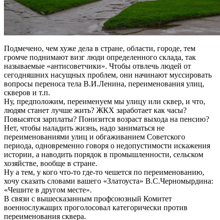
Подмечено, чем хуже дела в стране, области, городе, тем
громче поднимают визг люди определенного склада, так
называемые «антисоветчики». Чтобы отвлечь людей от
сегодняшних насущных проблем, они начинают муссировать
вопросы переноса тела В.И.Ленина, переименования улиц,
скверов и т.п.
Ну, предположим, переименуем мы улицу или сквер, и что,
людям станет лучше жить? ЖКХ заработает как часы?
Повысятся зарплаты? Понизится возраст выхода на пенсию?
Нет, чтобы наладить жизнь, надо заниматься не
переименованиями улиц и обгаживанием Советского
периода, одновременно говоря о недопустимости искажения
истории, а наводить порядок в промышленности, сельском
хозяйстве, вообще в стране.
Ну а тем, у кого что-то где-то чешется по переименованию,
хочу сказать словами вашего «Златоуста» В.С.Черномырдина:
«Чешите в другом месте».
В связи с вышесказанным профсоюзный Комитет
военнослужащих проголосовал категорически против
переименования сквера.