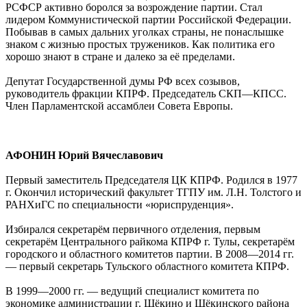
РСФСР активно боролся за возрождение партии. Стал
лидером Коммунистической партии Российской Федерации.
Побывав в самых дальних уголках страны, не понаслышке
знаком с жизнью простых тружеников. Как политика его
хорошо знают в стране и далеко за её пределами.
Депутат Государственной думы РФ всех созывов,
руководитель фракции КПРФ. Председатель СКП—КПСС.
Член Парламентской ассамблеи Совета Европы.
АФОНИН Юрий Вячеславович
Первый заместитель Председателя ЦК КПРФ. Родился в 1977
г. Окончил исторический факультет ТГПУ им. Л.Н. Толстого и
РАНХиГС по специальности «юриспруденция».
Избирался секретарём первичного отделения, первым
секретарём Центрального райкома КПРФ г. Тулы, секретарём
городского и областного комитетов партии. В 2008—2014 гг.
— первый секретарь Тульского областного комитета КПРФ.
В 1999—2000 гг. — ведущий специалист комитета по
экономике администрации г. Щёкино и Щёкинского района