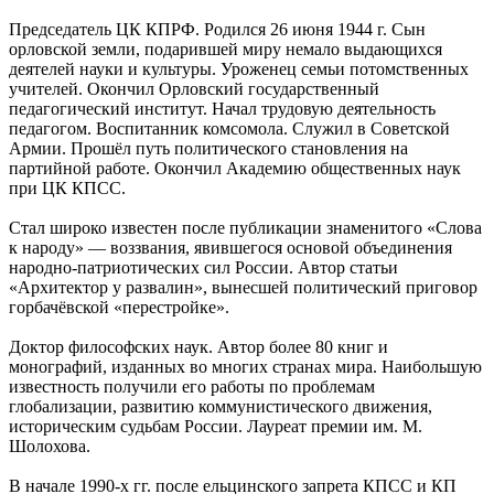
Председатель ЦК КПРФ. Родился 26 июня 1944 г. Сын
орловской земли, подарившей миру немало выдающихся
деятелей науки и культуры. Уроженец семьи потомственных
учителей. Окончил Орловский государственный
педагогический институт. Начал трудовую деятельность
педагогом. Воспитанник комсомола. Служил в Советской
Армии. Прошёл путь политического становления на
партийной работе. Окончил Академию общественных наук
при ЦК КПСС.
Стал широко известен после публикации знаменитого «Слова
к народу» — воззвания, явившегося основой объединения
народно-патриотических сил России. Автор статьи
«Архитектор у развалин», вынесшей политический приговор
горбачёвской «перестройке».
Доктор философских наук. Автор более 80 книг и
монографий, изданных во многих странах мира. Наибольшую
известность получили его работы по проблемам
глобализации, развитию коммунистического движения,
историческим судьбам России. Лауреат премии им. М.
Шолохова.
В начале 1990-х гг. после ельцинского запрета КПСС и КП