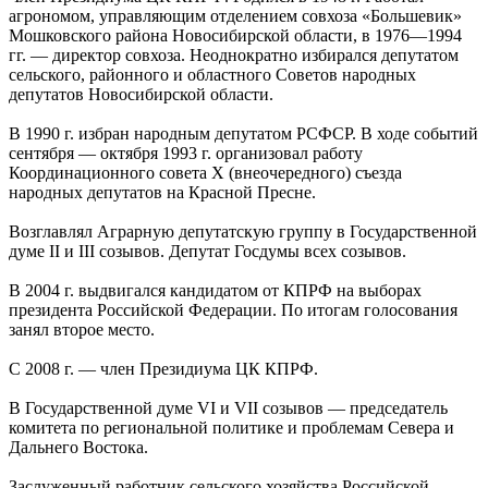
агрономом, управляющим отделением совхоза «Большевик»
Мошковского района Новосибирской области, в 1976—1994
гг. — директор совхоза. Неоднократно избирался депутатом
сельского, районного и областного Советов народных
депутатов Новосибирской области.
В 1990 г. избран народным депутатом РСФСР. В ходе событий
сентября — октября 1993 г. организовал работу
Координационного совета X (внеочередного) съезда
народных депутатов на Красной Пресне.
Возглавлял Аграрную депутатскую группу в Государственной
думе II и III созывов. Депутат Госдумы всех созывов.
В 2004 г. выдвигался кандидатом от КПРФ на выборах
президента Российской Федерации. По итогам голосования
занял второе место.
С 2008 г. — член Президиума ЦК КПРФ.
В Государственной думе VI и VII созывов — председатель
комитета по региональной политике и проблемам Севера и
Дальнего Востока.
Заслуженный работник сельского хозяйства Российской