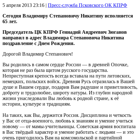
5 апреля 2013
23:16 |
Пресс-служба Псковского ОК КПРФ
Сегодня Владимиру Степановичу Никитину исполняется
65 лет.
Председатель ЦК КПРФ Геннадий Андреевич Зюганов
направил в адрес Владимира Степановича Никитина
поздравление с Днем Рождения.
Дорогой Владимир Степанович!
Вы родились в самом сердце России — в древней Опочке,
которая не раз была щитом русского государства.
Неприступная крепость всегда вставала на пути литовских,
немецких, польских войск. Древняя Русь отразилась в Вашей
душе и Вашем сердце, подарив Вам радушие и приветливость,
доброту и трудолюбие, широту натуры. Из глубин народной
жизни унаследовали Вы любовь к родной стране, к её
истории, культуре и традициям.
На таких, как Вы, держится Россия. Дисциплина и четкость
у Вас от отца-военного, любовь к знаниям и умение учиться
новому — от мамы-учительницы. Советская армия воспитала
в Вас твёрдый характер и умение работать с людьми — и это
очень пригодилось Вам на комсомольской и партийной