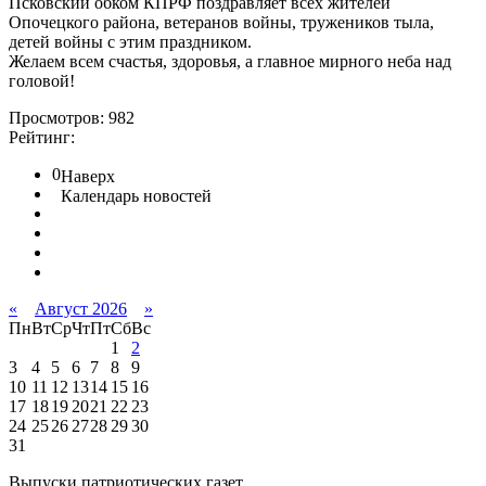
Псковский обком КПРФ поздравляет всех жителей
Опочецкого района, ветеранов войны, тружеников тыла,
детей войны с этим праздником.
Желаем всем счастья, здоровья, а главное мирного неба над
головой!
Просмотров: 982
Рейтинг:
0
Наверх
Календарь новостей
«
Август 2026
»
Пн
Вт
Ср
Чт
Пт
Сб
Вс
1
2
3
4
5
6
7
8
9
10
11
12
13
14
15
16
17
18
19
20
21
22
23
24
25
26
27
28
29
30
31
Выпуски патриотических газет