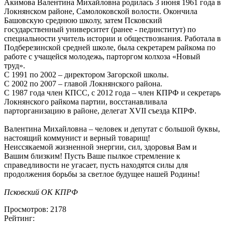
Акимова Валентина Михайловна родилась 3 июня 1961 года в
Локнянском районе, Самолоковской волости. Окончила
Башовскую среднюю школу, затем Псковский
государственный университет (ранее - пединститут) по
специальности учитель истории и обществознания. Работала в
Подберезинской средней школе, была секретарем райкома по
работе с учащейся молодежь, парторгом колхоза «Новый
труд».
С 1991 по 2002 – директором Загорской школы.
С 2002 по 2007 – главой Локнянского района.
С 1987 года член КПСС, с 2012 года – член КПРФ и секретарь
Локнянского райкома партии, восстанавливала
парторганизацию в районе, делегат XVII съезда КПРФ.
Валентина Михайловна – человек и депутат с большой буквы,
настоящий коммунист и верный товарищ!
Неиссякаемой жизненной энергии, сил, здоровья Вам и
Вашим близким! Пусть Ваше пылкое стремление к
справедливости не угасает, пусть находятся силы для
продолжения борьбы за светлое будущее нашей Родины!
Псковский ОК КПРФ
Просмотров: 2178
Рейтинг: