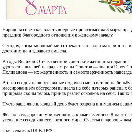
Народная советская власть впервые провозгласила 8 марта пр
праздник благородного отношения к женскому началу.
Сегодня, когда западный мир отрекается от идеи материнства 
достоинства и здравого смысла.
В годы Великой Отечественной советские женщины наравне с 
удостоены высшей награды страны Советов — звания Героя Сов
Поливанова — их жертвенность и самоотверженность навсегда 
Вот и сегодня наши отважные подруги смело встали на борьбу
массированным обстрелом вынесла на себе пятерых раненых бой
прикрыла своим телом, приняв разлет осколков на себя. Таки
Пусть ваша жизнь каждый день будет озарена вниманием ваших
Желаю вам, дорогие мои женщины, кроме весеннего 8 марта – к
утешение сегодняшнего грозного мира. Счастья и здоровья вам
Председатель ЦК КПРФ