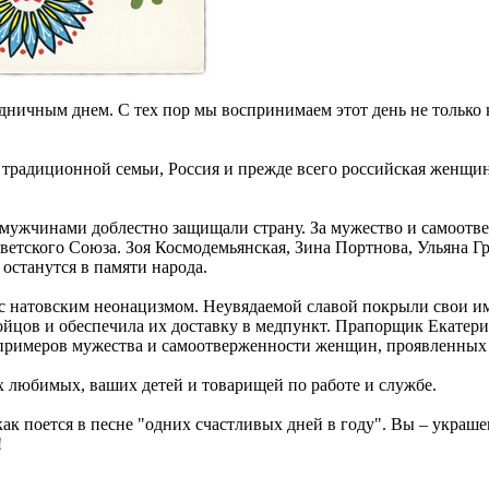
аздничным днем. С тех пор мы воспринимаем этот день не тольк
и традиционной семьи, Россия и прежде всего российская женщина
мужчинами доблестно защищали страну. За мужество и самоотве
етского Союза. Зоя Космодемьянская, Зина Портнова, Ульяна Г
останутся в памяти народа.
 с натовским неонацизмом. Неувядаемой славой покрыли свои им
цов и обеспечила их доставку в медпункт. Прапорщик Екатерина
х примеров мужества и самоотверженности женщин, проявленных
 любимых, ваших детей и товарищей по работе и службе.
ак поется в песне "одних счастливых дней в году". Вы – украш
!