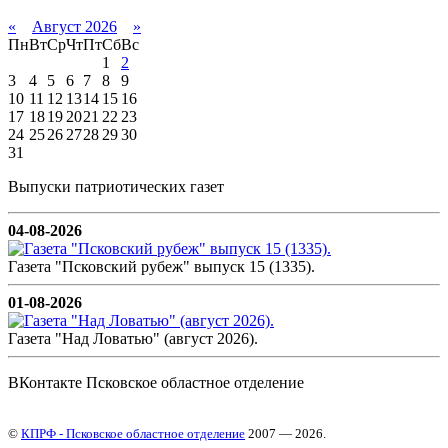
«
Август 2026
»
Пн
Вт
Ср
Чт
Пт
Сб
Вс
1
2
3
4
5
6
7
8
9
10
11
12
13
14
15
16
17
18
19
20
21
22
23
24
25
26
27
28
29
30
31
Выпуски патриотических газет
04-08-2026
Газета "Псковский рубеж" выпуск 15 (1335).
01-08-2026
Газета "Над Ловатью" (август 2026).
ВКонтакте Псковское областное отделение
©
КПРФ - Псковское областное отделение
2007 — 2026.