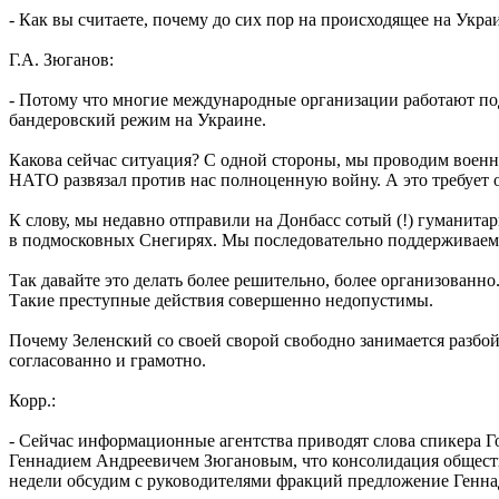
- Как вы считаете, почему до сих пор на происходящее на Укр
Г.А. Зюганов:
- Потому что многие международные организации работают по
бандеровский режим на Украине.
Какова сейчас ситуация? С одной стороны, мы проводим военн
НАТО развязал против нас полноценную войну. А это требует о
К слову, мы недавно отправили на Донбасс сотый (!) гуманита
в подмосковных Снегирях. Мы последовательно поддерживаем т
Так давайте это делать более решительно, более организованно
Такие преступные действия совершенно недопустимы.
Почему Зеленский со своей сворой свободно занимается разбо
согласованно и грамотно.
Корр.:
- Сейчас информационные агентства приводят слова спикера 
Геннадием Андреевичем Зюгановым, что консолидация общества
недели обсудим с руководителями фракций предложение Генна