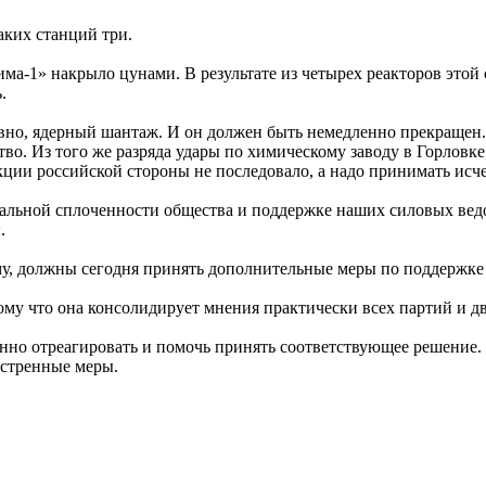
аких станций три.
а-1» накрыло цунами. В результате из четырех реакторов этой с
.
вно, ядерный шантаж. И он должен быть немедленно прекращен. В
тво. Из того же разряда удары по химическому заводу в Горлов
акции российской стороны не последовало, а надо принимать и
альной сплоченности общества и поддержке наших силовых ведо
.
уму, должны сегодня принять дополнительные меры по поддержк
тому что она консолидирует мнения практически всех партий и д
но отреагировать и помочь принять соответствующее решение. К 
кстренные меры.