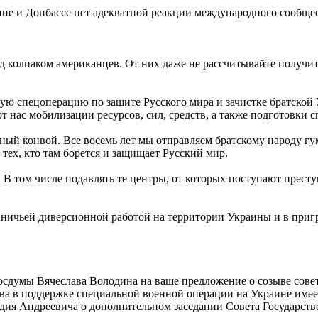
аине и Донбассе нет адекватной реакции международного сообще
д колпаком американцев. От них даже не рассчитывайте получи
ую спецоперацию по защите Русского мира и зачистке братской 
т нас мобилизации ресурсов, сил, средств, а также подготовки с
рный конвой. Все восемь лет мы отправляем братскому народу г
ех, кто там борется и защищает Русский мир.
. В том числе подавлять те центры, от которых поступают прест
йничьей диверсионной работой на территории Украины и в приг
Госдумы Вячеслава Володина на ваше предложение о созыве сов
 в поддержке специальной военной операции на Украине имеет 
дия Андреевича о дополнительном заседании Совета Государств