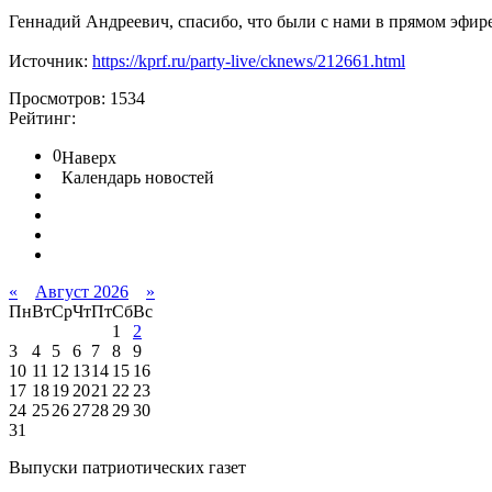
Геннадий Андреевич, спасибо, что были с нами в прямом эфире
Источник:
https://kprf.ru/party-live/cknews/212661.html
Просмотров: 1534
Рейтинг:
0
Наверх
Календарь новостей
«
Август 2026
»
Пн
Вт
Ср
Чт
Пт
Сб
Вс
1
2
3
4
5
6
7
8
9
10
11
12
13
14
15
16
17
18
19
20
21
22
23
24
25
26
27
28
29
30
31
Выпуски патриотических газет