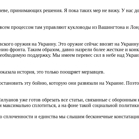
еве, принимающих решения. Я пока таких мер не вижу. У нас дос
 всем процессом там управляют кукловоды из Вашингтона и Лон
вского оружия на Украину. Это оружие сейчас ввозят на Украину 
нию фронта. Таким образом, давно назрели более жесткие и кон
 необходимую поддержку. Мы имеем перевес сил в небе над Укра
оказала история, это только поощряет мерзавцев.
становить эту бойню, которую они развязали на Украине. Поэто
илуанов уже готов обрезать все статьи, связанные с оборонным 
 максимально сплотиться, а на фоне такой социальной политики
о сплоченности и единства мы слышим бесконечные констатации