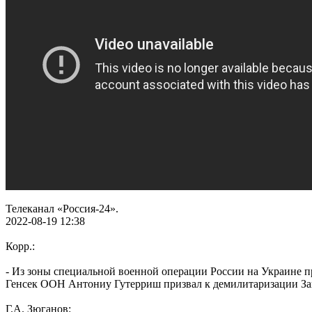
Телеканал «Россия-24».
2022-08-19 12:38
Корр.:
- Из зоны специальной военной операции России на Украине 
Генсек ООН Антониу Гутерриш призвал к демилитаризации За
Г.А. Зюганов: