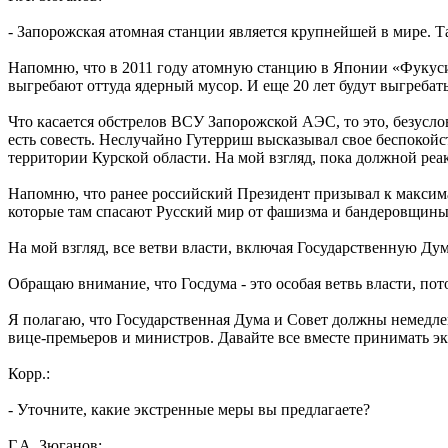
- Запорожская атомная станции является крупнейшей в мире. Т
Напомню, что в 2011 году атомную станцию в Японии «Фукусим
выгребают оттуда ядерный мусор. И еще 20 лет будут выгребать
Что касается обстрелов ВСУ Запорожской АЭС, то это, безусло
есть совесть. Неслучайно Гутерриш высказывал свое беспокойс
территории Курской области. На мой взгляд, пока должной ре
Напомню, что ранее российский Президент призывал к максим
которые там спасают Русский мир от фашизма и бандеровщины
На мой взгляд, все ветви власти, включая Государственную Д
Обращаю внимание, что Госдума - это особая ветвь власти, по
Я полагаю, что Государственная Дума и Совет должны немедлен
вице-премьеров и министров. Давайте все вместе принимать э
Корр.:
- Уточните, какие экстренные меры вы предлагаете?
Г.А. Зюганов: