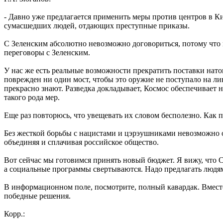
- Давно уже предлагается применить меры против центров в Ки
сумасшедших людей, отдающих преступные приказы.
С Зеленским абсолютно невозможно договориться, потому что
переговоры с Зеленским.
У нас же есть реальные возможности прекратить поставки нато
поврежден ни один мост, чтобы это оружие не поступало на ли
прекрасно знают. Разведка докладывает, Космос обеспечивает
такого рода мер.
Еще раз повторюсь, что увещевать их словом бесполезно. Как п
Без жесткой борьбы с нацистами и цэрэушниками невозможно о
объединяя и сплачивая российское общество.
Вот сейчас мы готовимся принять новый бюджет. Я вижу, что С
а социальные программы свертываются. Надо предлагать людям
В информационном поле, посмотрите, полный кавардак. Вмест
победные решения.
Корр.: