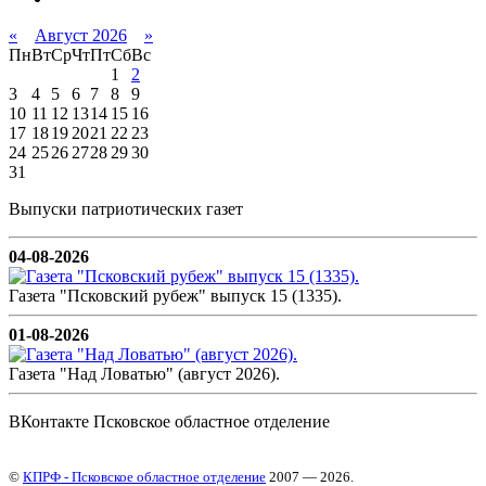
«
Август 2026
»
Пн
Вт
Ср
Чт
Пт
Сб
Вс
1
2
3
4
5
6
7
8
9
10
11
12
13
14
15
16
17
18
19
20
21
22
23
24
25
26
27
28
29
30
31
Выпуски патриотических газет
04-08-2026
Газета "Псковский рубеж" выпуск 15 (1335).
01-08-2026
Газета "Над Ловатью" (август 2026).
ВКонтакте Псковское областное отделение
©
КПРФ - Псковское областное отделение
2007 — 2026.