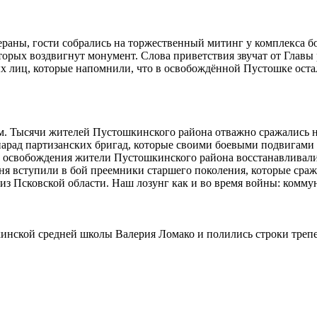
аны, гости собрались на торжественный митинг у комплекса бое
оторых воздвигнут монумент. Слова приветствия звучат от Глав
лиц, которые напомнили, что в освобождённой Пустошке осталс
м. Тысячи жителей Пустошкинского района отважно сражались н
парад партизанских бригад, которые своими боевыми подвигам
е освобождения жители Пустошкинского района восстанавливали
дня вступили в бой преемники старшего поколения, которые ср
из Псковской области. Наш лозунг как и во время войны: комму
инской средней школы Валерия Ломако и полились строки трепе