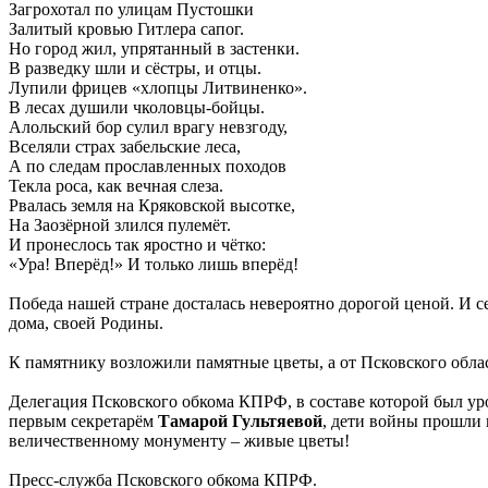
Загрохотал по улицам Пустошки
Залитый кровью Гитлера сапог.
Но город жил, упрятанный в застенки.
В разведку шли и сёстры, и отцы.
Лупили фрицев «хлопцы Литвиненко».
В лесах душили чколовцы-бойцы.
Алольский бор сулил врагу невзгоду,
Вселяли страх забельские леса,
А по следам прославленных походов
Текла роса, как вечная слеза.
Рвалась земля на Кряковской высотке,
На Заозёрной злился пулемёт.
И пронеслось так яростно и чётко:
«Ура! Вперёд!» И только лишь вперёд!
Победа нашей стране досталась невероятно дорогой ценой. И с
дома, своей Родины.
К памятнику возложили памятные цветы, а от Псковского обл
Делегация Псковского обкома КПРФ, в составе которой был 
первым секретарём
Тамарой Гультяевой
, дети войны прошли
величественному монументу – живые цветы!
Пресс-служба Псковского обкома КПРФ.