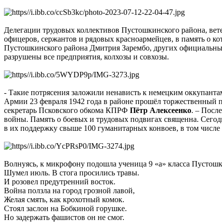
Делегации трудовых коллективов Пустошкинского района, ветер
офицеров, сержантов и рядовых красноармейцев, в память о к
Пустошкинского района Дмитрия Зарембо, других официальных 
разрушены все предприятия, колхозы и совхозы.
- Такие потрясения заложили ненависть к немецким оккупанта
Армии 23 февраля 1942 года в районе прошёл торжественный 
секретарь Псковского обкома КПРФ
Пётр Алексеенко
. – Посл
войны. Память о боевых и трудовых подвигах священна. Сего
в их поддержку свыше 100 гуманитарных конвоев, в том числе 
Волнуясь, к микрофону подошла ученица 9 «а» класса Пустошк
Шумел июль. В стога просились травы.
И розовел предутренний восток.
Война ползла на город грозной лавой,
Желая смять, как крохотный комок.
Стоял заслон на Бобкиной горушке.
Но задержать фашистов он не смог.