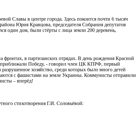
вой Славы в центре города. Здесь покоится почти 6 тысяч
ы района Юрия Кравцова, председателя Собрания депутатов
я один дом, были стёрты с лица земли 200 деревень,
а фронтах, в партизанских отрядах. В день рождения Красной
и приближали Победу, - говорил член ЦК КПРФ, первый
 разрушенное хозяйство, среди которых было много детей
ажаются с фашистами на земле Украины. Коммунисты отправили
нисты – вперёд!
тного стихотворения Г.И. Соловьёвой: