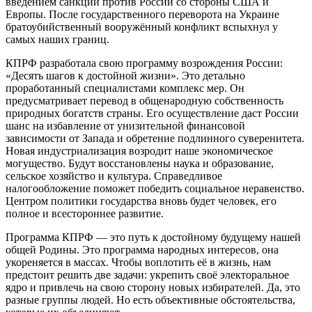
введением санкций против России со стороны США и
Европы. После государственного переворота на Украине
братоубийственный вооружённый конфликт вспыхнул у
самых наших границ.
КПРФ разработала свою программу возрождения России:
«Десять шагов к достойной жизни».
Это детально
проработанный специалистами комплекс мер. Он
предусматривает перевод в общенародную собственность
природных богатств страны. Его осуществление даст России
шанс на избавление от унизительной финансовой
зависимости от Запада и обретение подлинного суверенитета.
Новая индустриализация возродит наше экономическое
могущество. Будут восстановлены наука и образование,
сельское хозяйство и культура. Справедливое
налогообложение поможет победить социальное неравенство.
Центром политики государства вновь будет человек, его
полное и всестороннее развитие.
Программа КПРФ — это путь к достойному будущему нашей
общей Родины. Это программа народных интересов, она
укореняется в массах. Чтобы воплотить её в жизнь, нам
предстоит решить две задачи: укрепить своё электоральное
ядро и привлечь на свою сторону новых избирателей. Да, это
разные группы людей. Но есть объективные обстоятельства,