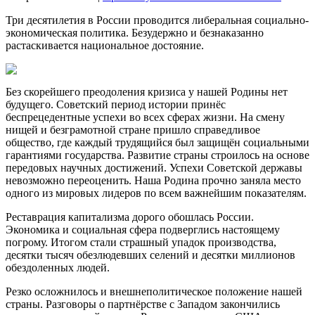
Три десятилетия в России проводится либеральная социально-
экономическая политика. Безудержно и безнаказанно
растаскивается национальное достояние.
Без скорейшего преодоления кризиса у нашей Родины нет
будущего. Советский период истории принёс
беспрецедентные успехи во всех сферах жизни. На смену
нищей и безграмотной стране пришло справедливое
общество, где каждый трудящийся был защищён социальными
гарантиями государства. Развитие страны строилось на основе
передовых научных достижений. Успехи Советской державы
невозможно переоценить. Наша Родина прочно заняла место
одного из мировых лидеров по всем важнейшим показателям.
Реставрация капитализма дорого обошлась России.
Экономика и социальная сфера подверглись настоящему
погрому. Итогом стали страшный упадок производства,
десятки тысяч обезлюдевших селений и десятки миллионов
обездоленных людей.
Резко осложнилось и внешнеполитическое положение нашей
страны. Разговоры о партнёрстве с Западом закончились