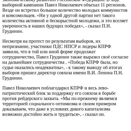
выборной кампании Павел Николаевич объехал 11 регионов.
Везде он встретил большое количество молодых коммунистов
и комсомольцев. «Ни у одной другой партии нет такого
количества активной и бескорыстной молодежи, и это вселяет
уверенность в наших будущих победах», - сказал П.Н.
Грудинин.
Несмотря на протест по результатам выборов, их
непризнание, участники ПДС НПСР и лидеры КПРФ
заявили, что в той или иной форме продолжат
сотрудничество, Павел Грудинин также выразил своё согласие
на дальнейшее сотрудничества . «Победа КПРФ была, но
судьи оказались неадекватны», - к такому выводу об итогах
выборов пришел директор совхоза имени В.И. Ленина П.Н.
Грудинин.
Павел Николаевич поблагодарил КПРФ и весь лево-
патриотический блок за поддержку его совхоза в борьбе
против рейдерского захвата. «Мы по-прежнему являемся
территорией социального оптимизма и своим примером
доказываем, что даже в условиях дикого капитализма
возможно достойно жить и трудиться», - сказал он.