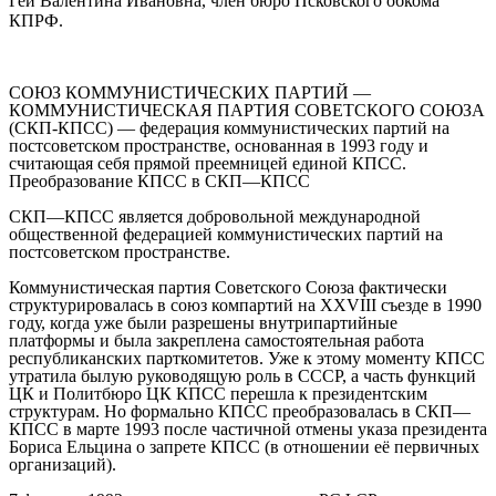
Гей Валентина Ивановна
, член бюро Псковского обкома
КПРФ.
СОЮЗ КОММУНИСТИЧЕСКИХ ПАРТИЙ —
КОММУНИСТИЧЕСКАЯ ПАРТИЯ СОВЕТСКОГО СОЮЗА
(СКП-КПСС)
— федерация коммунистических партий на
постсоветском пространстве, основанная в 1993 году и
считающая себя прямой преемницей единой КПСС.
Преобразование КПСС в СКП—КПСС
СКП—КПСС является добровольной международной
общественной федерацией коммунистических партий на
постсоветском пространстве.
Коммунистическая партия Советского Союза фактически
структурировалась в союз компартий на XXVIII съезде в 1990
году, когда уже были разрешены внутрипартийные
платформы и была закреплена самостоятельная работа
республиканских парткомитетов. Уже к этому моменту КПСС
утратила былую руководящую роль в СССР, а часть функций
ЦК и Политбюро ЦК КПСС перешла к президентским
структурам. Но формально КПСС преобразовалась в СКП—
КПСС в марте 1993 после частичной отмены указа президента
Бориса Ельцина о запрете КПСС (в отношении её первичных
организаций).