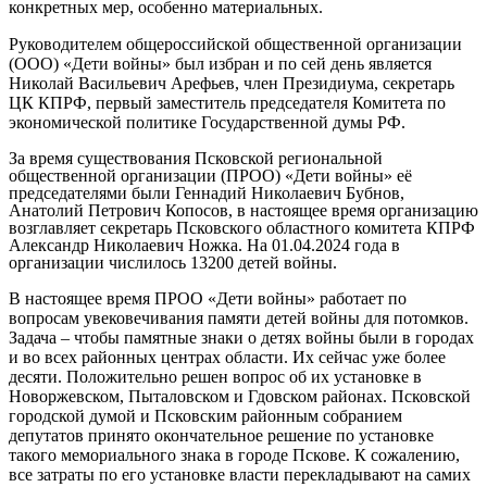
конкретных мер, особенно материальных.
Руководителем общероссийской общественной организации
(ООО) «Дети войны» был избран и по сей день является
Николай Васильевич Арефьев
, член Президиума, секретарь
ЦК КПРФ, первый заместитель председателя Комитета по
экономической политике Государственной думы РФ.
За время существования Псковской региональной
общественной организации (ПРОО) «Дети войны» её
председателями были
Геннадий Николаевич Бубнов,
Анатолий Петрович Копосов
, в настоящее время организацию
возглавляет секретарь Псковского областного комитета КПРФ
Александр Николаевич Ножка
. На 01.04.2024 года в
организации числилось 13200 детей войны.
В настоящее время ПРОО «Дети войны» работает по
вопросам увековечивания памяти детей войны для потомков.
Задача – чтобы памятные знаки о детях войны были в городах
и во всех районных центрах области. Их сейчас уже более
десяти. Положительно решен вопрос об их установке в
Новоржевском, Пыталовском и Гдовском районах. Псковской
городской думой и Псковским районным собранием
депутатов принято окончательное решение по установке
такого мемориального знака в городе Пскове. К сожалению,
все затраты по его установке власти перекладывают на самих