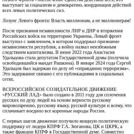
выступает за социализм и демократию, координация действий
всех левых политических сил.
Лозунг Левого фронта: Власть миллионам, а не миллионерам!
После признания независимости ЛНР и ДНР и вторжения
Российских войск на территорию Украины, Левый фронт
выступил с заявлением, в котором поддержал признание
независимости республик, а войну назвал неизбежным
следствием капитализма. В июне 2022 года Анастасия
Удальцова стала депутатом Государственной думы (получила
освободившийся мандат Рашкина). В январе 2024 года Сергей
Удальцов был задержан по делу об «оправдании терроризма».
Это задержание связано с его публикациями в социальных
сетях.
ВСЕРОССИЙСКОЕ СОЗИДАТЕЛЬНОЕ ДВИЖЕНИЕ
«РУССКИЙ ЛАД»
было создано в 2011 году для сплочения
русских по духу людей на основе верности русскому
мировоззрению, русскому языку, русской культуре и всему, что
сплачивает воедино все коренные народы России.
С первых шагов движение получило мощную политическую
поддержку от лидера КПРФ Г.А. Зюганова, ЦК и ЦКРК, а
также фракции КПРФ в Государственной думе. Совместно