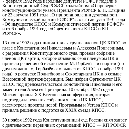
7 февраля 1992 года народные депутаты РСФСР подали в
Конституционный Суд РСФСР ходатайства «О проверке
конституционности указов Президента РСФСР Б. Н. Ельцина
от 23 августа 1991 года „О приостановлении деятельности
Коммунистической партии РСФСР“», от 25 августа 1991 года
«Об имуществе КПСС и Коммунистической партии РСФСР»
и от 6 ноября 1991 года «О деятельности КПСС и КП
РСФСР».
13 июня 1992 года инициативная группа членов ЦК КПСС во
главе с Константином Николаевым и Алексеем Пригариным,
с разрешения Конституционного суда, провела собрание
членов ЦК партии, которое объявило себя пленумом ЦК и
приняло решения об исключении М. Горбачёва из партии (по
другим данным, Горбачёв сам вышел из КПСС в ноябре 1991
года), о роспуске Политбюро и Секретариата ЦК и о созыве
Всесоюзной партконференции. Был избран Оргкомитет ЦК
КПСС под председательством Константина Николаева и его
заместителя Алексея Пригарина. 10 октября 1992 года в
Москве прошла XX Всесоюзная конференция, которая
подтвердила решения собрания членов ЦК КПСС,
рассмотрела проекты новой Программы и Устава КПСС и
приняла решение о подготовке XXIX съезда КПСС.
30 ноября 1992 года Конституционный суд России снял запрет
с деятельности первичных организаций КПСС — КП РСФСР,