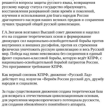
решаются вопросы защиты русского языка, возвращения
русскому народу статуса государство образующего,
восстановления разорванной связи времён и поколений,
изучения и использования для блага народов России
драгоценного наследия наших великих предков и сохранения
лучших традиций общей русской цивилизации.
Г.А.Зюганов возглавил Высший совет движения и нацелил
его на создание теоретических основ и формирование
движущих сил национально-освободительной борьбы против
внутренних и внешних русофобов, против их стремления
физически уничтожить русскую цивилизацию и весь Русский
мир. Победа над ними невозможна без соединения в единый
фронт социально-классовой борьбы, которую ведёт КПРФ, с
национально-освободительной борьбой патриотов России.
Это программное требование КПРФ.
Как верный союзник КПРФ, движение «Русский Лад»
действует под лозунгом «Вернём России русский дух, дружбу
народов и социализм.
За годы существования движения создана теоретическая база
для возврата к отечественным цивилизационным основам,
для укрепления мировоззренческого потенциала русскости,
для создания обновлённого понятийного аппарата.