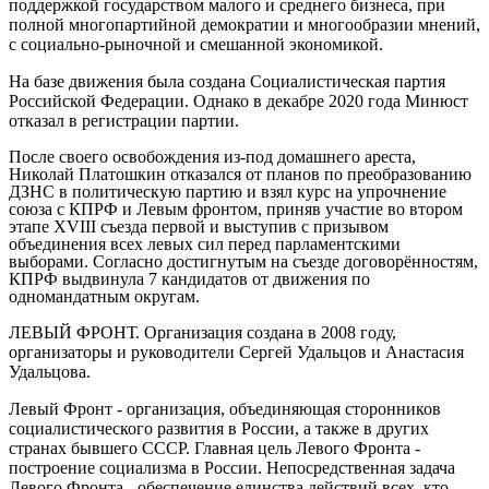
поддержкой государством малого и среднего бизнеса, при
полной многопартийной демократии и многообразии мнений,
с социально-рыночной и смешанной экономикой.
На базе движения была создана
Социалистическая партия
Российской Федерации
. Однако в декабре 2020 года Минюст
отказал в регистрации партии.
После своего освобождения из-под домашнего ареста,
Николай Платошкин отказался от планов по преобразованию
ДЗНС в политическую партию и взял курс на упрочнение
союза с КПРФ и Левым фронтом, приняв участие во втором
этапе XVIII съезда первой и выступив с призывом
объединения всех левых сил перед парламентскими
выборами. Согласно достигнутым на съезде договорённостям,
КПРФ выдвинула 7 кандидатов от движения по
одномандатным округам.
ЛЕВЫЙ ФРОНТ.
Организация создана в 2008 году,
организаторы и руководители Сергей Удальцов и Анастасия
Удальцова
.
Левый Фронт - организация, объединяющая сторонников
социалистического развития в России, а также в других
странах бывшего СССР. Главная цель Левого Фронта -
построение социализма в России. Непосредственная задача
Левого Фронта - обеспечение единства действий всех, кто