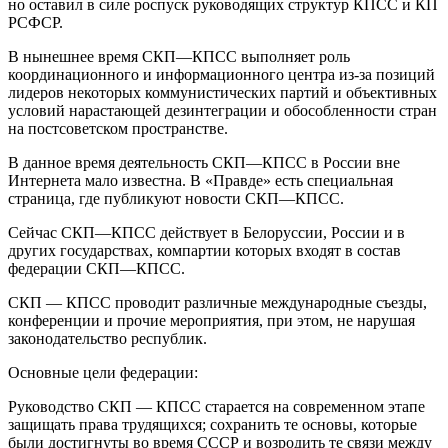
но оставил в силе роспуск руководящих структур КПСС и КП
РСФСР.
В нынешнее время СКП—КПСС выполняет роль
координационного и информационного центра из-за позиций
лидеров некоторых коммунистических партий и объективных
условий нарастающей дезинтеграции и обособленности стран
на постсоветском пространстве.
В данное время деятельность СКП—КПСС в России вне
Интернета мало известна. В «Правде» есть специальная
страница, где публикуют новости СКП—КПСС.
Сейчас СКП—КПСС действует в Белоруссии, России и в
других государствах, компартии которых входят в состав
федерации СКП—КПСС.
СКП — КПСС проводит различные международные съезды,
конференции и прочие мероприятия, при этом, не нарушая
законодательство республик.
Основные цели федерации:
Руководство СКП — КПСС старается на современном этапе
защищать права трудящихся; сохранить те основы, которые
были достигнуты во время СССР и возродить те связи между