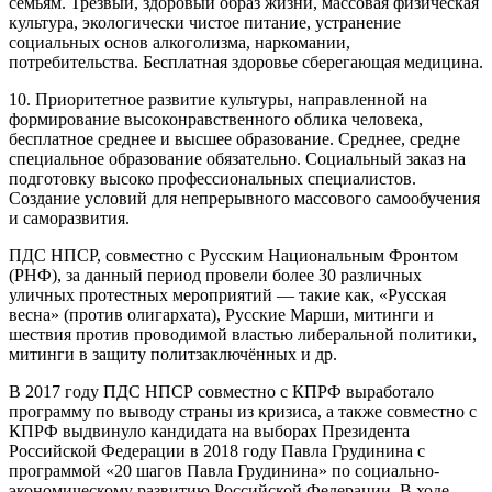
семьям. Трезвый, здоровый образ жизни, массовая физическая
культура, экологически чистое питание, устранение
социальных основ алкоголизма, наркомании,
потребительства. Бесплатная здоровье сберегающая медицина.
10. Приоритетное развитие культуры, направленной на
формирование высоконравственного облика человека,
бесплатное среднее и высшее образование. Среднее, средне
специальное образование обязательно. Социальный заказ на
подготовку высоко профессиональных специалистов.
Создание условий для непрерывного массового самообучения
и саморазвития.
ПДС НПСР, совместно с Русским Национальным Фронтом
(РНФ), за данный период провели более 30 различных
уличных протестных мероприятий — такие как, «Русская
весна» (против олигархата), Русские Марши, митинги и
шествия против проводимой властью либеральной политики,
митинги в защиту политзаключённых и др.
В 2017 году ПДС НПСР совместно с КПРФ выработало
программу по выводу страны из кризиса, а также совместно с
КПРФ выдвинуло кандидата на выборах Президента
Российской Федерации в 2018 году Павла Грудинина с
программой «20 шагов Павла Грудинина» по социально-
экономическому развитию Российской Федерации. В ходе