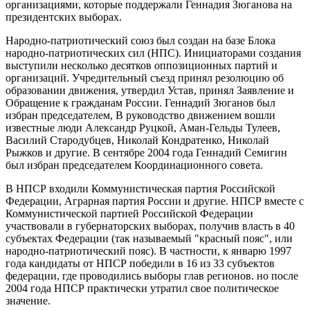
организациями, которые поддержали Геннадия Зюганова на
президентских выборах.
Народно-патриотический союз был создан на базе Блока
народно-патриотических сил (НПС). Инициаторами создания
выступили несколько десятков оппозиционных партий и
организаций. Учредительный съезд принял резолюцию об
образовании движения, утвердил Устав, принял Заявление и
Обращение к гражданам России. Геннадий Зюганов был
избран председателем, В руководство движением вошли
известные люди Александр Руцкой, Аман-Гельды Тулеев,
Василий Стародубцев, Николай Кондратенко, Николай
Рыжков и другие. В сентябре 2004 года Геннадий Семигин
был избран председателем Координационного совета.
В НПСР входили Коммунистическая партия Российской
Федерации, Аграрная партия России и другие. НПСР вместе с
Коммунистической партией Российской Федерации
участвовали в губернаторских выборах, получив власть в 40
субъектах Федерации (так называемый "красный пояс", или
народно-патриотический пояс). В частности, к январю 1997
года кандидаты от НПСР победили в 16 из 33 субъектов
федерации, где проводились выборы глав регионов. но после
2004 года НПСР практически утратил свое политическое
значение.