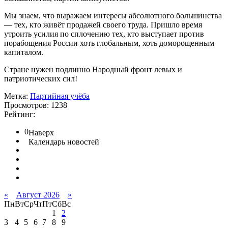
Мы знаем, что выражаем интересы абсолютного большинства
— тех, кто живёт продажей своего труда. Пришло время
утроить усилия по сплочению тех, кто выступает против
порабощения России хоть глобальным, хоть доморощенным
капиталом.
Стране нужен подлинно Народный фронт левых и
патриотических сил!
Метка:
Партийная учёба
Просмотров: 1238
Рейтинг:
0
Наверх
Календарь новостей
«
Август 2026
»
Пн
Вт
Ср
Чт
Пт
Сб
Вс
1
2
3
4
5
6
7
8
9