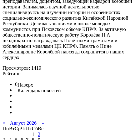
преподавателем, доцентом, заведующей кафедрой всеобщей
истории. Занималась научной деятельностью,
специализируясь на изучении истории и особенностях
социально-экономического развития Китайской Народной
Республики. Делилась знаниями в школе молодых
коммунистов при Псковском обкоме КПРФ. За активную
общественно-политическую работу Королёва Н.А.
неоднократно награждалась Почётными грамотами и
юбилейными медалями ЦК КПРФ. Память о Нине
Александровне Королёвой навсегда сохранится в наших
сердцах.
Просмотров: 1419
Рейтинг:
0
Наверх
Календарь новостей
«
Август 2026
»
Пн
Вт
Ср
Чт
Пт
Сб
Вс
1
2
3
4
5
6
7
8
9