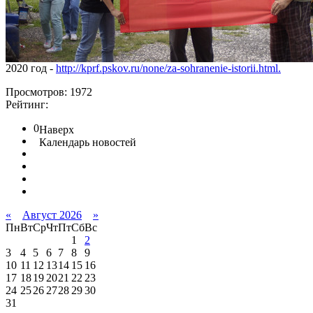
2020 год -
http://kprf.pskov.ru/none/za-sohranenie-istorii.html.
Просмотров: 1972
Рейтинг:
0
Наверх
Календарь новостей
«
Август 2026
»
Пн
Вт
Ср
Чт
Пт
Сб
Вс
1
2
3
4
5
6
7
8
9
10
11
12
13
14
15
16
17
18
19
20
21
22
23
24
25
26
27
28
29
30
31