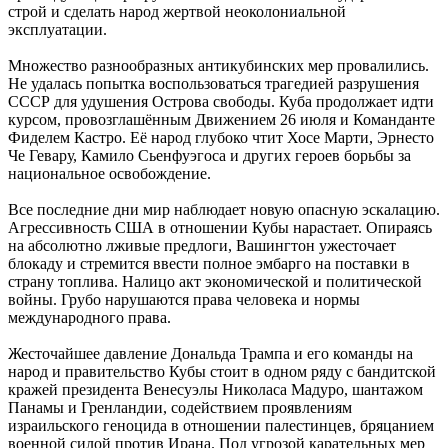
строй и сделать народ жертвой неоколониальной
эксплуатации.
Множество разнообразных антикубинских мер провалились.
Не удалась попытка воспользоваться трагедией разрушения
СССР для удушения Острова свободы. Куба продолжает идти
курсом, провозглашённым Движением 26 июля и Команданте
Фиделем Кастро. Её народ глубоко чтит Хосе Марти, Эрнесто
Че Гевару, Камило Сьенфуэгоса и других героев борьбы за
национальное освобождение.
Все последние дни мир наблюдает новую опасную эскалацию.
Агрессивность США в отношении Кубы нарастает. Опираясь
на абсолютно лживые предлоги, Вашингтон ужесточает
блокаду и стремится ввести полное эмбарго на поставки в
страну топлива. Налицо акт экономической и политической
войны. Грубо нарушаются права человека и нормы
международного права.
Жесточайшее давление Дональда Трампа и его команды на
народ и правительство Кубы стоит в одном ряду с бандитской
кражей президента Венесуэлы Николаса Мадуро, шантажом
Панамы и Гренландии, содействием проявлениям
израильского геноцида в отношении палестинцев, бряцанием
военной силой против Ирана. Под угрозой карательных мер