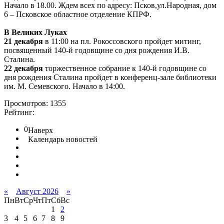
Начало в 18.00. Ждем всех по адресу: Псков,ул.Народная, дом
6 – Псковское областное отделение КПРФ.
В Великих Луках
21 декабря
в 11:00 на пл. Рокоссовского пройдет митинг,
посвященный 140-й годовщине со дня рождения И.В.
Сталина.
22 декабря
торжественное собрание к 140-й годовщине со
дня рождения Сталина пройдет в конференц-зале библиотеки
им. М. Семевского. Начало в 14:00.
Просмотров: 1355
Рейтинг:
0
Наверх
Календарь новостей
«
Август 2026
»
Пн
Вт
Ср
Чт
Пт
Сб
Вс
1
2
3
4
5
6
7
8
9