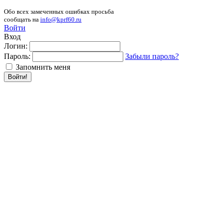
Обо всех замеченных ошибках просьба
сообщать на
info@kprf60.ru
Войти
Вход
Логин:
Пароль:
Забыли пароль?
Запомнить меня