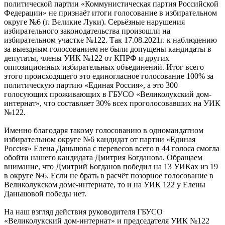
политической партии «Коммунистическая партия Российской
Федерации» не признаёт итоги голосование в избирательном
округе №6 (г. Великие Луки). Серьёзные нарушения
избирательного законодательства произошли на
избирательном участке №122. Так 17.08.2021г. к наблюдению
за выездным голосованием не были допущены кандидаты в
депутаты, члены УИК №122 от КПРФ и других
оппозиционных избирательных объединений. Итог всего
этого происходящего это единогласное голосование 100% за
политическую партию «Единая Россия», а это 300
голосующих проживающих в ГБУСО «Великолукский дом-
интернат», что составляет 30% всех проголосовавших на УИК
№122.
Именно благодаря такому голосованию в одномандатном
избирательном округе №6 кандидат от партии «Единая
Россия» Елена Даньшова с перевесов всего в 44 голоса смогла
обойти нашего кандидата Дмитрия Богданова. Обращаем
внимание, что Дмитрий Богданов победил на 13 УИКах из 19
в округе №6. Если не брать в расчёт позорное голосование в
Великолукском доме-интернате, то и на УИК 122 у Елены
Даньшовой победы нет.
На наш взгляд действия руководителя ГБУСО
«Великолукский дом-интернат» и председателя УИК №122