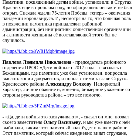
Памятник, посвященный детям войны, установили в Стругах
Красных еще в прошлом году, но официально он так и не был
открыт. Сначала ждали 75-летия Победы, теперь – окончания
пандемии коронавируса. И, несмотря на то, что большая роль
в появлении памятника принадлежит районной
администрации, без инициативы общественной организации
и активности женщины её возглавляющей этого бы не
случилось.
Павлова Людмила Николаевна
- председатель районного
отделения ПРОО «Дети войны» с 2017 года – связалась с
Бежаницами, где памятник уже был установлен, попросила
выслать копии документов, и пошла с ними к главе Струго-
Краснеского района
Александру Волкову
. Напористый
характер, личное обаяние и, конечно, безмерное уважение со
стороны руководства района – это все помогло.
- «Да, дети войны это заслуживают», - сказал он мне, позвал
своего заместителя
Ольгу Васильеву
, и мы уже вместе с ней
выбирали, каким этот памятный знак будет в нашем районе.
Этот памятник, который сейчас ежедневно видят стружане,