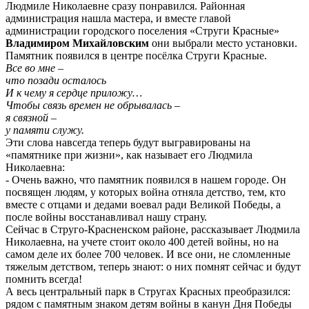
Людмиле Николаевне сразу понравился. Районная
администрация нашла мастера, и вместе главой
администрации городского поселения «Струги Красные»
Владимиром Михайловским
они выбрали место установки.
Памятник появился в центре посёлка Струги Красные.
Все во мне –
что позади осталось
И к чему я сердце приложу…
Чтобы связь времен не обрывалась –
я связной –
у памяти служу.
Эти слова навсегда теперь будут выгравированы на
«памятнике при жизни», как называет его Людмила
Николаевна:
- Очень важно, что памятник появился в нашем городе. Он
посвящен людям, у которых война отняла детство, тем, кто
вместе с отцами и дедами воевал ради Великой Победы, а
после войны восстанавливал нашу страну.
Сейчас в Струго-Красненском районе, рассказывает Людмила
Николаевна, на учете стоит около 400 детей войны, но на
самом деле их более 700 человек. И все они, не сломленные
тяжелым детством, теперь знают: о них помнят сейчас и будут
помнить всегда!
А весь центральный парк в Стругах Красных преобразился:
рядом с памятным знаком детям войны в канун Дня Победы