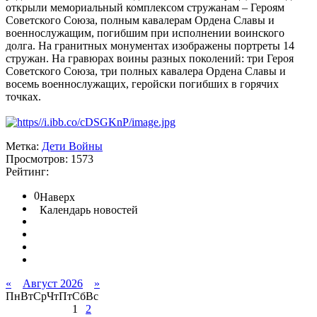
открыли мемориальный комплексом стружанам – Героям
Советского Союза, полным кавалерам Ордена Славы и
военнослужащим, погибшим при исполнении воинского
долга. На гранитных монументах изображены портреты 14
стружан. На гравюрах воины разных поколений: три Героя
Советского Союза, три полных кавалера Ордена Славы и
восемь военнослужащих, геройски погибших в горячих
точках.
Метка:
Дети Войны
Просмотров: 1573
Рейтинг:
0
Наверх
Календарь новостей
«
Август 2026
»
Пн
Вт
Ср
Чт
Пт
Сб
Вс
1
2