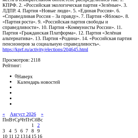
КПРФ. 2. «Российская экологическая партия «Зелёные». 3.
ЛДПР. 4. Партия «Новые люди». 5. «Единая Россия». 6.
«Справедливая Россия – За правду». 7. Партия «Яблоко». 8.
«Партия роста». 9. «Российская партия свободы и
справедливости». 10. Партия «Коммунисты России». 11.
Партия «Гражданская Платформа». 12. Партия «Зелёная
альтернатива». 13. Партия «Родина». 14. «Российская партия
пенсионеров за социальную справедливость».
https://kprf.ru/activity/elections/204645.html
Просмотров: 2118
Рейтинг:
0
Наверх
Календарь новостей
«
Август 2026
»
Пн
Вт
Ср
Чт
Пт
Сб
Вс
1
2
3
4
5
6
7
8
9
10
11
12
13
14
15
16