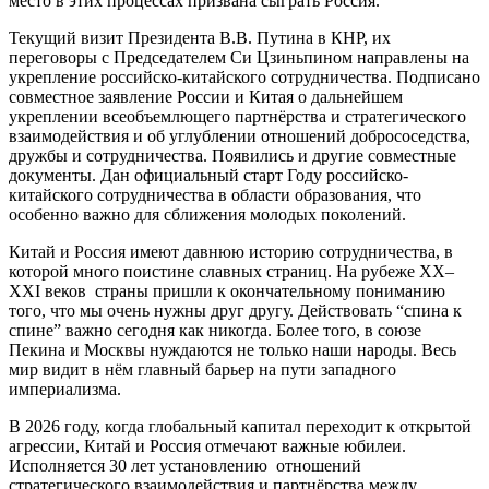
место в этих процессах призвана сыграть Россия.
Текущий визит Президента В.В. Путина в КНР, их
переговоры с Председателем Си Цзиньпином направлены на
укрепление российско-китайского сотрудничества. Подписано
совместное заявление России и Китая о дальнейшем
укреплении всеобъемлющего партнёрства и стратегического
взаимодействия и об углублении отношений добрососедства,
дружбы и сотрудничества. Появились и другие совместные
документы. Дан официальный старт Году российско-
китайского сотрудничества в области образования, что
особенно важно для сближения молодых поколений.
Китай и Россия имеют давнюю историю сотрудничества, в
которой много поистине славных страниц. На рубеже XX–
XXI веков страны пришли к окончательному пониманию
того, что мы очень нужны друг другу. Действовать “спина к
спине” важно сегодня как никогда. Более того, в союзе
Пекина и Москвы нуждаются не только наши народы. Весь
мир видит в нём главный барьер на пути западного
империализма.
В 2026 году, когда глобальный капитал переходит к открытой
агрессии, Китай и Россия отмечают важные юбилеи.
Исполняется 30 лет установлению отношений
стратегического взаимодействия и партнёрства между