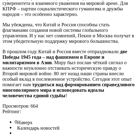
суверенитета и взаимного уважения на мировой арене. Для
КПРФ – партии социалистического гуманизма и дружбы
народов – это особенно характерно.
Мы убеждены, что Китай и Россия способны стать
флагманами создания новой системы глобального
управления. И у нас нет сомнений, Пекин и Москва получат в
этом убедительную поддержку мирового большинства.
В прошлом году Китай и Россия вместе отпраздновали
две
Победы 1945 года – над фашизмом в Европе и
милитаризмом в Азии
. Миру был послан чёткий сигнал о
важности неуклонно отстаивать историческую правду о
Второй мировой войне. 80 лет назад наши страны внесли
особый вклад в послевоенное устройство. Сегодня этот опыт
помогает нам
трудиться над формированием справедливого
многополярного мира и исповедовать идеалы
человечества единой судьбы
!
Просмотров: 664
Рейтинг:
0
Наверх
Календарь новостей