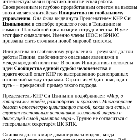
интеллектуальная и практико-политическая работа.
Своевременным и глубоко проработанным ответом на вызовы
эпохи является китайская
Инициатива по глобальному
управлению
. Она была выдвинута Председателем КНР
Си
Цзиньпином
в сентябре прошлого года в Тяньцзине на
саммите Шанхайской организации сотрудничества. И уже
этот факт символичен. Именно члены ШОС и БРИКС
призваны стать столпами новой мировой системы.
Инициатива по глобальному управлению – результат долгой
работы Пекина, озабоченного опасными явлениями в
международной политике. В основу Инициативы положены
идеи
Сообщества единой судьбы человечества
и
практический опыт КНР по выстраиванию равноправных
отношений между странами. Стратегия «Один пояс, один
путь» – прекрасный пример такого подхода.
Председатель КНР Си Цзиньпин подчёркивает: «
Мир, в
котором мы живём, разнообразен и красочен. Многообразие
делает человеческую цивилизацию такой, какая она есть, и
служит постоянным источником жизненной энергии и
движущей силой развития мира
». Трудно не согласиться с
генеральным секретарём ЦК КПК.
Слишком долго в мире доминировала модель, когда