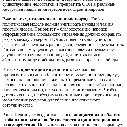
существующие недостатки и превратить ООН в реальный
инструмент защиты интересов всех стран и народов.
В-четвёртых,
человекоцентричный подход
. Любая
политическая модель должна учитывать нужды и чаяния
простых людей. Приоритет – благосостояние народов.
Реформирование глобального управления должно сокращать
разрыв между Севером и Югом, повышать доступность
развития, обеспечивать равное распределение его результатов.
Иными словами, целью управления является предметное
улучшение качества жизни людей, а не заявляемые в
абстрактном виде стабильность, развитие, права и свободы.
В-пятых,
ориентация на действия
. Какими бы
привлекательными ни были теоретические построения, куда
важнее их воплощение в жизнь. Современные угрозы для
человечества многообразны. Они связаны с нестабильностью,
изменением климата, искусственным интеллектом. Чтобы
достичь успеха, необходимы системные и долгосрочные меры,
мобилизация ресурсов, углубление практического
сотрудничества.
Ранее Пекин уже выдвинул важные
инициативы в области
глобального развития, безопасности и цивилизационного
взаимодействия
. Новая историческая инициатива формирует