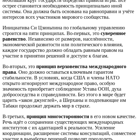
небольшой круг государств определял правила игры. Всё
острее становится необходимость принципиально иной
системы. Она должна быть основана на равноправии и учёте
интересов всех участников мирового сообщества.
Инициатива Си Цзиньпина по глобальному управлению
строится на пяти принципах. Во-первых, это
суверенное
равенство
. Независимо от размеров, населённости,
экономической развитости или политического влияния,
каждое государство должно обладать равным правом на
участие в принятии решений и доступе к благам.
Во-вторых, это
принцип верховенства международного
права
. Оно должно оставаться ключевым гарантом
стабильности. В условиях, когда США и члены НАТО
открыто игнорируют международное право, особую
значимость приобретает соблюдение Устава ООН, духа
добрососедства и справедливости. Без этого в мире будет
царить «закон джунглей», а Шерханы и подпевающие им
Табаки продолжат держать мир в страхе.
В-третьих,
принцип многосторонности
в его новом качестве.
Речь идёт о сохранении существующих международных
институтов с их адаптацией к реальности. Усиление
координации, расширение системы консультаций, совместное
участие в выработке решений позволят преодолеть