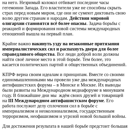
на него. Незримый колокол отбивает последние часы
гегемонии Запада. Его властители уже не способны скрыть
страх перед новым миром, где они не сумеют диктовать свою
волю другим странам и народам.
Действия мировой
олигархии становятся всё более опасны
. Задача борьбы с
реакцией и формирования новой системы международных
отношений вышла на первый план.
Крайне важно
накинуть узду на незаконные притязания
империалистических сил и распахнуть двери для более
справедливого общества
. Все люди доброй воли должны
найти своё личное место в этой борьбе. Тем более, это
касается политических партий и общественных объединений.
КПРФ верна своим идеалам и принципам. Вместе со своими
единомышленниками мы провели уже два международных
антифашистских форума – в Минске и Москве. Их выводы
были развиты на Международном медиафоруме в минувшем
году. В ближайшие дни мы ждём своих друзей и товарищей
на
III Международном антифашистском форуме
. Его
работа послужит делу сплочения сил в борьбе с
империализмом и неоколониализмом, государственным
терроризмом, неофашизмом и угрозой новой большой войны.
Для достижения результата в нашей борьбе предстоит большая