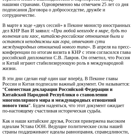
нашими странами. Одновременно мы отмечаем 25 лет со дня
подписания Договора о добрососедстве, дружбе и
сотрудничестве.
В марте в ходе «двух сессий» в Пекине министр иностранных
дел КНР Ван И заявил: «
При любой невзгоде в мире, будь то
волнения или хаос, китайско-российские отношения были и
остаются неподвижны как гора, отвечают сути
международных отношений нового типа
». В апреля на пресс-
конференции по итогам визита в КНР с этим согласился глава
российской дипломатии С.В. Лавров. Он отметил, что Россия
и Китай играют стабилизирующую роль в международной
жизни.
В эти дни сделан ещё один шаг вперёд. В Пекине главы
России и Китая подписали важный документ. Он называется:
“
Совместная декларация Российской Федерации и
Китайской Народной Республики о становлении
многополярного мира и международных отношений
нового типа
”. Будем надеяться, что этот документ ожидает
по-настоящему счастливая историческая судьба.
Как и наши китайские друзья, Россия привержена высоким
идеалам Устава ООН. Ведущие политические силы нашей
страны поддерживают идеалы равноправия, справедливости,