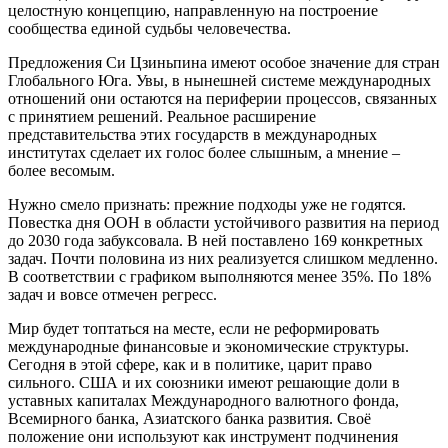
целостную концепцию, направленную на построение
сообщества единой судьбы человечества.
Предложения Си Цзиньпина имеют особое значение для стран
Глобального Юга. Увы, в нынешней системе международных
отношений они остаются на периферии процессов, связанных
с принятием решений. Реальное расширение
представительства этих государств в международных
институтах сделает их голос более слышным, а мнение –
более весомым.
Нужно смело признать: прежние подходы уже не годятся.
Повестка дня ООН в области устойчивого развития на период
до 2030 года забуксовала. В ней поставлено 169 конкретных
задач. Почти половина из них реализуется слишком медленно.
В соответствии с графиком выполняются менее 35%. По 18%
задач и вовсе отмечен регресс.
Мир будет топтаться на месте, если не реформировать
международные финансовые и экономические структуры.
Сегодня в этой сфере, как и в политике, царит право
сильного. США и их союзники имеют решающие доли в
уставных капиталах Международного валютного фонда,
Всемирного банка, Азиатского банка развития. Своё
положение они используют как инструмент подчинения