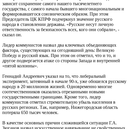
зависит сохранение самого нашего тысячелетнего
государства, с самого начала бывшего многонациональным и
формировавшегося союзническим образом. При этом
Председатель ЦК КПРФ подчеркнул значение русского
народа в становлении державы. «Русские несут личную
ответственность за безопасность всех, кого они собрали», -
сказал он.
Лидер коммунистов назвал два ключевых объединяющих
фактора, существующих на сегодняшний день: Великую
Победу и русский язык. При этом он отметил, что и то, и
другое подвергается атаке со стороны Запада и внутренней
«пятой колонны».
Геннадий Андреевич указал на то, что либеральный
эксперимент, затеянный в начале 90-х, уже обошелся русскому
народу в 20 миллионов жизней. Одновременно многие
соотечественников оказались отрезанными новыми
государственными границами. Кроме того, лидер
коммунистов отметил стремительную убыль населения в
русских регионах. Так, например, Нижегородская область
потеряла 650 тысяч человек.
В качестве основных причин сложившейся ситуации Г.А.
Зюганов назвал искусственное навязывание не свойственных