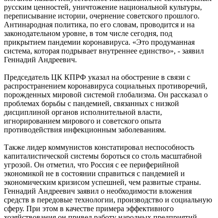
русским ценностей, уничтожение национальной культуры,
переписывание истории, очернение советского прошлого.
Антинародная политика, по его словам, проводится и на
законодательном уровне, в том числе сегодня, под
прикрытием пандемии коронавируса. «Это продуманная
система, которая подрывает внутреннее единство», - заявил
Геннадий Андреевич.
Председатель ЦК КПРФ указал на обострение в связи с
распространением коронавируса социальных противоречий,
порожденных мировой системой глобализма. Он рассказал о
проблемах борьбы с пандемией, связанных с низкой
дисциплиной органов исполнительной власти,
игнорированием мирового и советского опыта
противодействия инфекционным заболеваниям.
Также лидер коммунистов констатировал неспособность
капиталистической системы бороться со столь масштабной
угрозой. Он отметил, что Россия с ее периферийной
экономикой не в состоянии справиться с пандемией и
экономическим кризисом успешней, чем развитые страны.
Геннадий Андреевич заявил о необходимости вложения
средств в передовые технологии, производство и социальную
сферу. При этом в качестве примера эффективного
хозяйствования он привел работу народных предприятий,