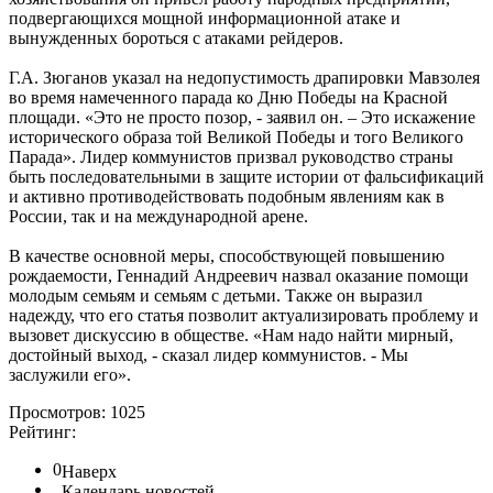
подвергающихся мощной информационной атаке и
вынужденных бороться с атаками рейдеров.
Г.А. Зюганов указал на недопустимость драпировки Мавзолея
во время намеченного парада ко Дню Победы на Красной
площади. «Это не просто позор, - заявил он. – Это искажение
исторического образа той Великой Победы и того Великого
Парада». Лидер коммунистов призвал руководство страны
быть последовательными в защите истории от фальсификаций
и активно противодействовать подобным явлениям как в
России, так и на международной арене.
В качестве основной меры, способствующей повышению
рождаемости, Геннадий Андреевич назвал оказание помощи
молодым семьям и семьям с детьми. Также он выразил
надежду, что его статья позволит актуализировать проблему и
вызовет дискуссию в обществе. «Нам надо найти мирный,
достойный выход, - сказал лидер коммунистов. - Мы
заслужили его».
Просмотров: 1025
Рейтинг:
0
Наверх
Календарь новостей