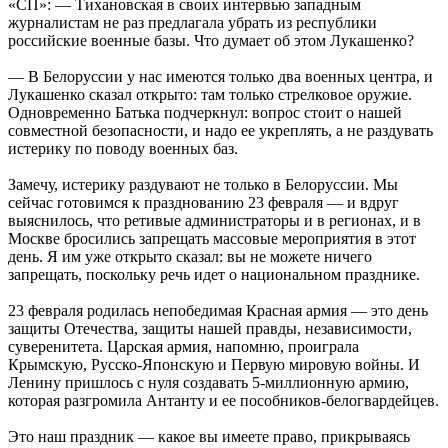
«СП»: — Тихановская в своих интервью западным
журналистам не раз предлагала убрать из республики
российские военные базы. Что думает об этом Лукашенко?
— В Белоруссии у нас имеются только два военных центра, и
Лукашенко сказал открыто: там только стрелковое оружие.
Одновременно Батька подчеркнул: вопрос стоит о нашей
совместной безопасности, и надо ее укреплять, а не раздувать
истерику по поводу военных баз.
Замечу, истерику раздувают не только в Белоруссии. Мы
сейчас готовимся к празднованию 23 февраля — и вдруг
выяснилось, что ретивые администраторы и в регионах, и в
Москве бросились запрещать массовые мероприятия в этот
день. Я им уже открыто сказал: вы не можете ничего
запрещать, поскольку речь идет о национальном празднике.
23 февраля родилась непобедимая Красная армия — это день
защиты Отечества, защиты нашей правды, независимости,
суверенитета. Царская армия, напомню, проиграла
Крымскую, Русско-Японскую и Первую мировую войны. И
Ленину пришлось с нуля создавать 5-миллионную армию,
которая разгромила Антанту и ее пособников-белогвардейцев.
Это наш праздник — какое вы имеете право, прикрываясь