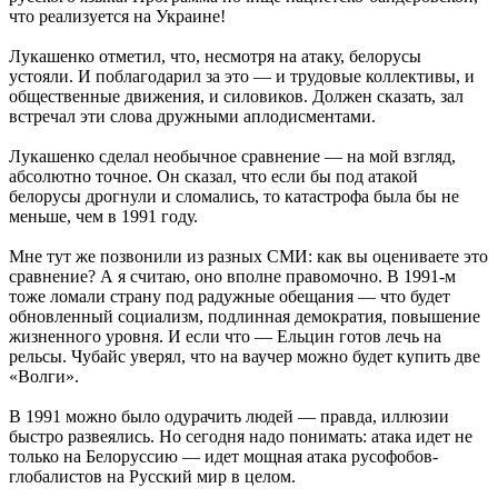
что реализуется на Украине!
Лукашенко отметил, что, несмотря на атаку, белорусы
устояли. И поблагодарил за это — и трудовые коллективы, и
общественные движения, и силовиков. Должен сказать, зал
встречал эти слова дружными аплодисментами.
Лукашенко сделал необычное сравнение — на мой взгляд,
абсолютно точное. Он сказал, что если бы под атакой
белорусы дрогнули и сломались, то катастрофа была бы не
меньше, чем в 1991 году.
Мне тут же позвонили из разных СМИ: как вы оцениваете это
сравнение? А я считаю, оно вполне правомочно. В 1991-м
тоже ломали страну под радужные обещания — что будет
обновленный социализм, подлинная демократия, повышение
жизненного уровня. И если что — Ельцин готов лечь на
рельсы. Чубайс уверял, что на ваучер можно будет купить две
«Волги».
В 1991 можно было одурачить людей — правда, иллюзии
быстро развеялись. Но сегодня надо понимать: атака идет не
только на Белоруссию — идет мощная атака русофобов-
глобалистов на Русский мир в целом.