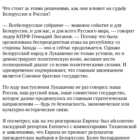
Что стоит за этими решениями, как они влияют на судьбу
Белоруссии и России?
— Всебелорусское собрание — знаковое событие и для
Белоруссии, и для нас, и для всего Русского мира, — говорит
лидер КПРФ Геннадий Зюганов. — Потому что была
организована беспрецедентная атака на республику со
стороны Запада — она и сейчас продолжается. Однако
белорусский народ и Лукашенко не только устояли, но и
демонстрируют политическую волю, желание вести
полноценный диалог со всеми политическими силами. И
одновременно подчеркивают, что главным завоеванием
является Союзное братское государство.
По ходу выступления Лукашенко не раз говорил: наша
Россия, наш русский язык, наше совместное государство,
которое далеко продвинулось по главным стратегическим
направлениям — будь то безопасность, экономические или
культурно-исторические связи.
Я посмотрел, как на это реагировала Европа: был абсолютно
паскудный репортаж Euronews с комментариями Тихановской
и заявлениями, что Европа не признает результатов
президентских выборов в Белоруссии. Более беспардонное