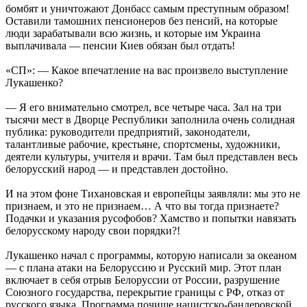
бомбят и уничтожают Донбасс самым преступным образом!
Оставили тамошних пенсионеров без пенсий, на которые
люди зарабатывали всю жизнь, и которые им Украина
выплачивала — пенсии Киев обязан был отдать!
«СП»: — Какое впечатление на вас произвело выступление
Лукашенко?
— Я его внимательно смотрел, все четыре часа. Зал на три
тысячи мест в Дворце Республики заполнила очень солидная
публика: руководители предприятий, законодатели,
талантливые рабочие, крестьяне, спортсмены, художники,
деятели культуры, учителя и врачи. Там был представлен весь
белорусский народ — и представлен достойно.
И на этом фоне Тихановская и европейцы заявляли: мы это не
признаем, и это не признаем… А что вы тогда признаете?
Подачки и указания русофобов? Хамство и попытки навязать
белорусскому народу свои порядки?!
Лукашенко начал с программы, которую написали за океаном
— с плана атаки на Белоруссию и Русский мир. Этот план
включает в себя отрыв Белоруссии от России, разрушение
Союзного государства, перекрытие границы с РФ, отказ от
русского языка. Программа почище нацистско-бандеровской,