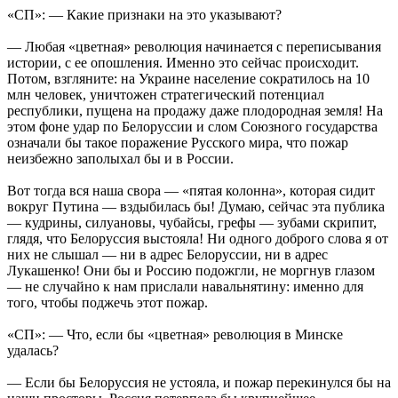
«СП»: — Какие признаки на это указывают?
— Любая «цветная» революция начинается с переписывания
истории, с ее опошления. Именно это сейчас происходит.
Потом, взгляните: на Украине население сократилось на 10
млн человек, уничтожен стратегический потенциал
республики, пущена на продажу даже плодородная земля! На
этом фоне удар по Белоруссии и слом Союзного государства
означали бы такое поражение Русского мира, что пожар
неизбежно заполыхал бы и в России.
Вот тогда вся наша свора — «пятая колонна», которая сидит
вокруг Путина — вздыбилась бы! Думаю, сейчас эта публика
— кудрины, силуановы, чубайсы, грефы — зубами скрипит,
глядя, что Белоруссия выстояла! Ни одного доброго слова я от
них не слышал — ни в адрес Белоруссии, ни в адрес
Лукашенко! Они бы и Россию подожгли, не моргнув глазом
— не случайно к нам прислали навальнятину: именно для
того, чтобы поджечь этот пожар.
«СП»: — Что, если бы «цветная» революция в Минске
удалась?
— Если бы Белоруссия не устояла, и пожар перекинулся бы на