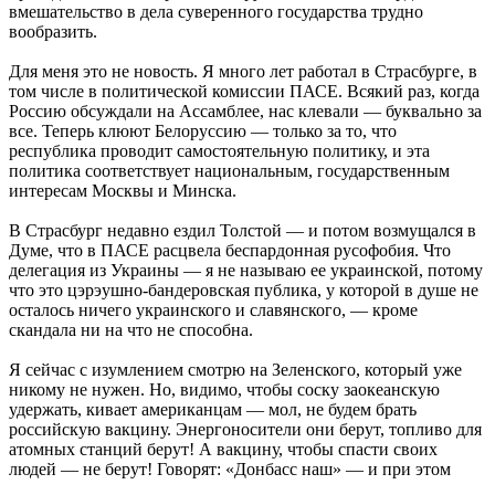
вмешательство в дела суверенного государства трудно
вообразить.
Для меня это не новость. Я много лет работал в Страсбурге, в
том числе в политической комиссии ПАСЕ. Всякий раз, когда
Россию обсуждали на Ассамблее, нас клевали — буквально за
все. Теперь клюют Белоруссию — только за то, что
республика проводит самостоятельную политику, и эта
политика соответствует национальным, государственным
интересам Москвы и Минска.
В Страсбург недавно ездил Толстой — и потом возмущался в
Думе, что в ПАСЕ расцвела беспардонная русофобия. Что
делегация из Украины — я не называю ее украинской, потому
что это цэрэушно-бандеровская публика, у которой в душе не
осталось ничего украинского и славянского, — кроме
скандала ни на что не способна.
Я сейчас с изумлением смотрю на Зеленского, который уже
никому не нужен. Но, видимо, чтобы соску заокеанскую
удержать, кивает американцам — мол, не будем брать
российскую вакцину. Энергоносители они берут, топливо для
атомных станций берут! А вакцину, чтобы спасти своих
людей — не берут! Говорят: «Донбасс наш» — и при этом