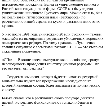
наши просторы, Россия потерпела бы крупнейшее
историческое поражение. Вслед за уничтожением великого
Российского государства в форме СССР мы бы увидели
уничтожение нынешнего Русского мира. Можно сказать, был
бы реализован гитлеровский план «Барбаросса» по
расчленению нашей страны на куски и растаскиванию этих
кусков.
У нас после 1991 года уничтожено 20 млн русских — таковы
масштабы их вымирания в результате ублюдочных, воровских
олигархических реформ. Поэтому правильно Лукашенко
сравнил ситуацию с временами развала СССР — это было бы
тяжелейшее поражение.
«СП»: — В конце своего выступления он особо подчеркнул
необходимость проведения конституционной реформы. Что
это означает на практике?
— Создается комиссия, которая будет заниматься реформой:
внимательно изучит все предложения, исследует опыт,
который накопили соседи, будет выстраивать политическую
систему.
Батька сказал, что в республике около полутора десятков
партий, но реально функционируют только либералы и