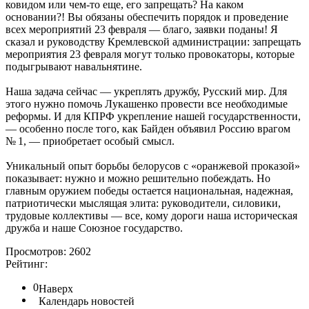
ковидом или чем-то еще, его запрещать? На каком
основании?! Вы обязаны обеспечить порядок и проведение
всех мероприятий 23 февраля — благо, заявки поданы! Я
сказал и руководству Кремлевской администрации: запрещать
мероприятия 23 февраля могут только провокаторы, которые
подыгрывают навальнятине.
Наша задача сейчас — укреплять дружбу, Русский мир. Для
этого нужно помочь Лукашенко провести все необходимые
реформы. И для КПРФ укрепление нашей государственности,
— особенно после того, как Байден объявил Россию врагом
№ 1, — приобретает особый смысл.
Уникальный опыт борьбы белорусов с «оранжевой проказой»
показывает: нужно и можно решительно побеждать. Но
главным оружием победы остается национальная, надежная,
патриотически мыслящая элита: руководители, силовики,
трудовые коллективы — все, кому дороги наша историческая
дружба и наше Союзное государство.
Просмотров: 2602
Рейтинг:
0
Наверх
Календарь новостей