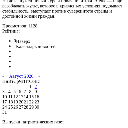
На деле, нужен новый курс и новая политика. А еще — надо
разоблачать жулье, которое в кризисных условиях подрывает
стабильность, выступает против суверенитета страны и
достойной жизни граждан.
Просмотров: 1128
Рейтинг:
0
Наверх
Календарь новостей
«
Август 2026
»
Пн
Вт
Ср
Чт
Пт
Сб
Вс
1
2
3
4
5
6
7
8
9
10
11
12
13
14
15
16
17
18
19
20
21
22
23
24
25
26
27
28
29
30
31
Выпуски патриотических газет