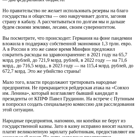
Но правительство не желает использовать резервы на благо
государства и общества — оно накручивает долги, загоняя
страну в кабалу. А рассчитываться по долгам мы и дальше
будем своими землями, лесами, своим суверенитетом.
Вы посмотрите, что происходит: Германия на фоне пандемии
вложила в поддержку собственной экономики 1,3 трлн. евро.
А в России в это же самое время Минфин предложил
сократить расходы на здравоохранение: в 2021 году на 65,7
млрд. рублей, до 721,9 млрд. рублей, в 2022 году — на 71,6
млрд., до 716,5 млрд., в 2023 году — на 115,4 млрд. рублей, до
672,7 млрд. Это же убийство страны!
Мало того, власти продолжают третировать народные
предприятия. Не прекращается рейдерская атака на «Совхоз
им. Ленина», который возглавляет бывший кандидат в
президенты от КПРФ Павел Грудинин. На встрече с Путиным
я попросил создать специальную комиссию для расследования
этой ситуации.
Народные предприятия, напомню, ни копейки не берут из
государственной казны. Зато в казну исправно вносят налоги,
платят великолепную зарплату работникам, предоставляют им