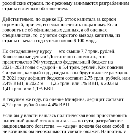
российские отрасли, по-прежнему занимаются разграблением
страны и личным обогащением.
Действительно, по оценке ЦБ отток капитала за кордон
огромный, причем, его можно считать по-разному. Если
говорить не об официальных данных, а об оценках
специалистов, то, с учетом скрытого вывода капитала, из
страны с начала года утекло около $ 100 млрд.
По сегодняшнему курсу — это свыше 7,7 трлн. рублей.
Колоссальные деньги! Достаточно напомнить, что
правительство РФ утвердило федеральный бюджет на
2021−2023 годы с «дырой» в 5,4 трлн. рублей. Как пояснял
Силуанов, каждый год доходы казны будут ниже ее расходов.
В 2021 году дефицит бюджета составит 2,75 трлн. рублей, или
2,4% ВВП, в 2022-м — 1,25 трлн. или 1% ВВП, в 2023-м —
1,41 трлн. или 1,1% ВВП.
В текущем же году, по оценке Минфина, дефицит составит
4,72 трлн. рублей или 4,4% ВВП.
Если бы у власти нашлась политическая воля приостановить
нынешний дикий отток капитала — по сути, разграбление
национального богатства, — «дыра» исчезла бы сама собой, и
не возникло бы необходимости урезать бюджет. Напротив, у