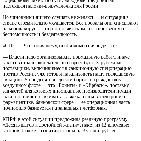
социальный пакет. По сути, народные предприятия —
настоящая палочка-выручалочка для России!
Но чиновники ничего слушать не желают — и ситуация в
стране стремительно ухудшается. Все провалы они списывают
на коронавирус — это позволяет скрывать собственную
беспомощность и бездеятельность.
«СП»: — Что, по-вашему, необходимо сейчас делать?
— Власти надо организовывать нормальную работу, иначе
завтра в стране окончательно созреет бунт. Зарубежные
поставщики, включившиеся в санкционную спецоперацию
против России, уже готовы парализовать нашу гражданскую
авиацию. У нас девять из десяти бортов в гражданском
воздушном флоте — это «Боинги» и «Эйрбасы», поставку
запчастей для которых иностранные производители начали
активно приостанавливать. Та же картина в электронике,
фармацевтике, банковской сфере — ее операционная часть
полностью базируется на западных платформах.
КПРФ в этой ситуации предложила реальную программу
«Десять шагов к достойной жизни», пакет из 12 ключевых
законов, бюджет развития страны на 33 трлн. рублей.