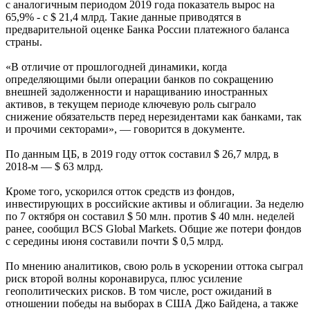
с аналогичным периодом 2019 года показатель вырос на
65,9% - с $ 21,4 млрд. Такие данные приводятся в
предварительной оценке Банка России платежного баланса
страны.
«В отличие от прошлогодней динамики, когда
определяющими были операции банков по сокращению
внешней задолженности и наращиванию иностранных
активов, в текущем периоде ключевую роль сыграло
снижение обязательств перед нерезидентами как банками, так
и прочими секторами», — говорится в документе.
По данным ЦБ, в 2019 году отток составил $ 26,7 млрд, в
2018-м — $ 63 млрд.
Кроме того, ускорился отток средств из фондов,
инвестирующих в российские активы и облигации. За неделю
по 7 октября он составил $ 50 млн. против $ 40 млн. неделей
ранее, сообщил BCS Global Markets. Общие же потери фондов
с середины июня составили почти $ 0,5 млрд.
По мнению аналитиков, свою роль в ускорении оттока сыграл
риск второй волны коронавируса, плюс усиление
геополитических рисков. В том числе, рост ожиданий в
отношении победы на выборах в США Джо Байдена, а также