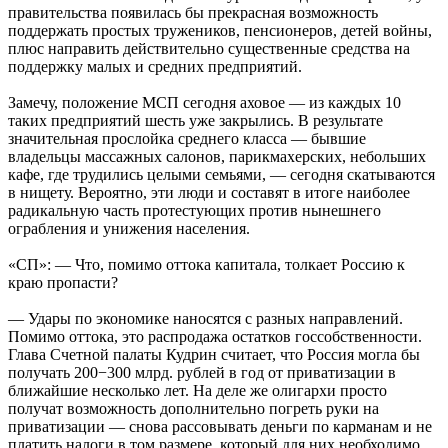
правительства появилась бы прекрасная возможность
поддержать простых тружеников, пенсионеров, детей войны,
плюс направить действительно существенные средства на
поддержку малых и средних предприятий.
Замечу, положение МСП сегодня аховое — из каждых 10
таких предприятий шесть уже закрылись. В результате
значительная прослойка среднего класса — бывшие
владельцы массажных салонов, парикмахерских, небольших
кафе, где трудились целыми семьями, — сегодня скатываются
в нищету. Вероятно, эти люди и составят в итоге наиболее
радикальную часть протестующих против нынешнего
ограбления и унижения населения.
«СП»: — Что, помимо оттока капитала, толкает Россию к
краю пропасти?
— Удары по экономике наносятся с разных направлений.
Помимо оттока, это распродажа остатков госсобственности.
Глава Счетной палаты Кудрин считает, что Россия могла бы
получать 200−300 млрд. рублей в год от приватизации в
ближайшие несколько лет. На деле же олигархи просто
получат возможность дополнительно погреть руки на
приватизации — снова рассовывать деньги по карманам и не
платить налоги в том размере, который для них необходимо