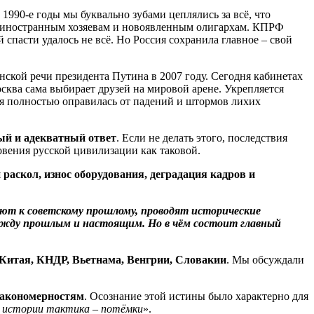
1990-е годы мы буквально зубами цеплялись за всё, что
их иностранным хозяевам и новоявленным олигархам. КПРФ
 спасти удалось не всё. Но Россия сохранила главное – свой
ской речи президента Путина в 2007 году. Сегодня кабинетах
сква сама выбирает друзей на мировой арене. Укрепляется
ия полностью оправилась от падений и штормов лихих
ый и адекватный ответ
. Если не делать этого, последствия
овения русской цивилизации как таковой.
раскол, износ оборудования, деградация кадров и
ют к советскому прошлому, проводят исторические
ежду прошлым и настоящим. Но в чём состоит главный
 Китая, КНДР, Вьетнама, Венгрии, Словакии
. Мы обсуждали
 закономерностям
. Осознание этой истины было характерно для
а истории тактика – потёмки
».