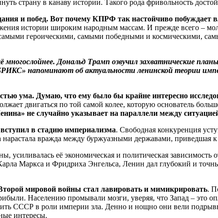
кинуть страну в канаву истории. Такого рода фривольность дост
зидания и побед. Вот почему КПРФ так настойчиво побуждает
жения истории широким народным массам. И прежде всего – мол
о самыми героическими, самыми победными и космическими, сам
 многослойнее. Дональд Трамп озвучил захватнические планы
и БРИКС» напоминают об актуальности ленинской теории импе
стью ума. Думаю, что ему было бы крайне интересно исслед
лжает двигаться по той самой колее, которую основатель больш
енина» не случайно указывает на параллели между ситуаци
 вступил в стадию империализма
. Свободная конкуренция уст
гда нарастала вражда между буржуазными державами, приведшая 
ны, усиливалась её экономическая и политическая зависимость о
Карла Маркса и Фридриха Энгельса, Ленин дал глубокий и точны
 Второй мировой войны стал лавировать и мимикрировать
. 
были. Населению промывали мозги, уверяя, что Запад – это опл
вить СССР в роли империи зла. Денно и нощно они вели подры
ные интересы.