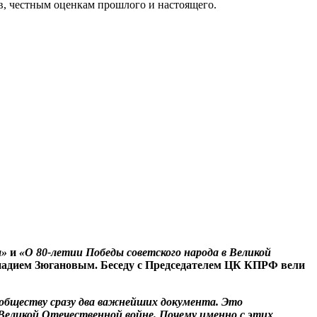
в, честным оценкам прошлого и настоящего.
а»
и
«О 80-летии Победы советского народа в Великой
еннадием Зюгановым. Беседу с Председателем ЦК КПРФ вели
 обществу сразу два важнейших документа. Это
 Великой Отечественной войне. Почему именно с этих