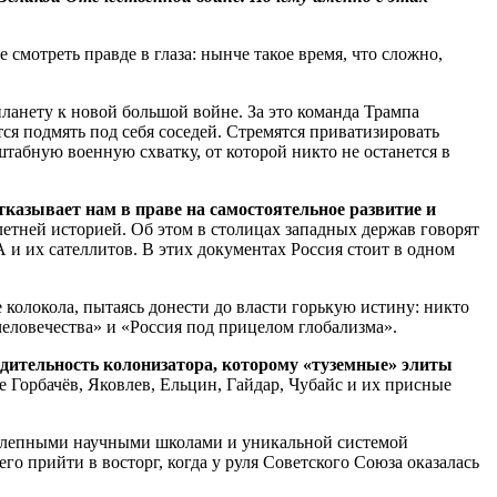
 смотреть правде в глаза: нынче такое время, что сложно,
ланету к новой большой войне. За это команда Трампа
ся подмять под себя соседей. Стремятся приватизировать
абную военную схватку, от которой никто не останется в
тказывает нам в праве на самостоятельное развитие и
етней историей. Об этом в столицах западных держав говорят
и их сателлитов. В этих документах Россия стоит в одном
 колокола, пытаясь донести до власти горькую истину: никто
человечества» и «Россия под прицелом глобализма».
одительность колонизатора, которому «туземные» элиты
ое Горбачёв, Яковлев, Ельцин, Гайдар, Чубайс и их присные
колепными научными школами и уникальной системой
о прийти в восторг, когда у руля Советского Союза оказалась