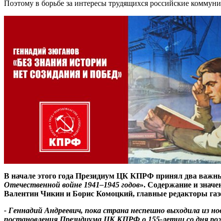
Поэтому в борьбе за интересы трудящихся российские коммун
В начале этого года Президиум ЦК КПРФ принял два важны
Отечественной войне 1941–1945 годов
». Содержание и знач
Валентин Чикин и Борис Комоцкий, главные редакторы газе
- Геннадий Андреевич, пока страна неспешно выходила из н
постановления Президиума ЦК КПРФ о 155-летии со дня рож