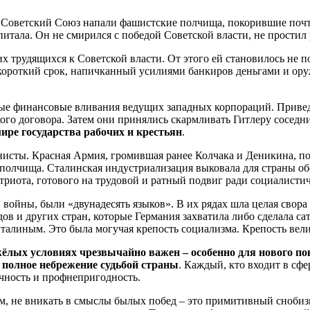
На Советский Союз напали фашистские полчища, покорившие почт
итала. Он не смирился с победой Советской власти, не простил
рудящихся к Советской власти. От этого ей становилось не по 
 короткий срок, напичканный усилиями банкиров деньгами и ору
рые финансовые вливания ведущих западных корпораций. Приве
го договора. Затем они принялись скармливать Гитлеру соседни
мире государства рабочих и крестьян
.
нисты. Красная Армия, громившая ранее Колчака и Деникина, п
полчища. Сталинская индустриализация выковала для страны об
атриота, готового на трудовой и ратный подвиг ради социалист
й войны, были «двунадесять языков». В их рядах шла целая свор
в и других стран, которые Германия захватила либо сделала сат
алиным. Это была могучая крепость социализма. Крепость вели
лых условиях чрезвычайно важен – особенно для нового пок
 полное небрежение судьбой страны
. Каждый, кто входит в сф
ечность и профнепригодность.
м, не вникать в смыслы былых побед
– это примитивный снобизм