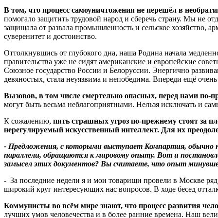
В том, что процесс самоуничтожения не перешёл в необрат
помогало защитить трудовой народ и сберечь страну. Мы не о
защищала от развала промышленность и сельское хозяйство, арм
суверенитет и достоинство.
Оттолкнувшись от глубокого дна, наша Родина начала медленно
правительства уже не сидят американские и европейские сове
Союзное государство России и Белоруссии. Энергично развива
девяностых, стала неуязвима и непобедима. Впереди ещё очень 
Вызовов, в том числе смертельно опасных, перед нами по-
могут быть весьма неблагоприятными. Нельзя исключать и самы
К сожалению,
пять страшных угроз по-прежнему стоят за пл
нерегулируемый искусственный интеллект. Для их преодоле
- Предложения, с которыми выступает Компартия, обычно 
параллели, обращаются к мировому опыту. Вот и постанов
замысел этих документов? Вы считаете, что опыт минувш
- За последние недели я и мои товарищи провели в Москве р
широкий круг интересующих нас вопросов. В ходе бесед оттал
Коммунисты во всём мире знают, что процесс развития чел
лучших умов человечества и в более ранние времена. Наш ве