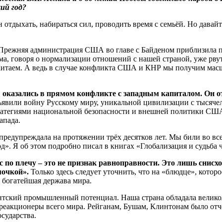
ий год?
отдыхать, набираться сил, проводить время с семьёй. Но давайте
. Прежняя администрация США во главе с Байденом приблизила п
ма, говоря о нормализации отношений с нашей страной, уже рвут
итаем. А ведь в случае конфликта США и КНР мы получим масшт
ы оказались в прямом конфликте с западным капиталом. Он о
ъявили войну Русскому миру, уникальной цивилизации с тысячел
стратегиями национальной безопасности и внешней политики США 
Запада.
редупреждала на протяжении трёх десятков лет. Мы били во все
д». Я об этом подробно писал в книгах «Глобализация и судьба 
 по плечу – это не признак равноправности. Это лишь снисх
мочкой».
Только здесь следует уточнить, что на «блюдце», котор
, богатейшая держава мира.
антский промышленный потенциал. Наша страна обладала вели
реакционеры всего мира. Рейганам, Бушам, Клинтонам было отчег
сударства.