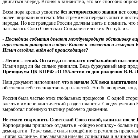
двигаться вперёд. Вгоняя в зазнайство, это всё способно опро
Всем пора крепко усвоить
: без исторического знания нет со
более широкий контекст. Мы стремимся передать опыт и дости
народы. Но все граждане России должны знать и помнить, чт
называлась Союз Советских Социалистических Республик.
- Последние события делают международную обстановку ещё
агрессивная риторика в адрес Китая и заявления о «смерт
Ильич сегодня, видя всё происходящее?
-
Ленин – гений. Он всегда отличался необычайной пытливо
Ильич вряд ли бы сильно удивился. Ведь буржуазный мир продо
Президиума ЦК КПРФ «О 155-летии со дня рождения В.И. Л
Наш документ напоминает, что
в начале XX века капитализм
обеспечил себе господство над планетой. Это было время, ко
Россия была частью этих глобальных процессов. С одной сторо
влезть в империалистический раздел планеты. Следуя учению 
выработал победную тактику рабочего движения.
Не сумев сокрушить Советский Союз силой, капитал после
Корпорациям пришлось отдавать в «общую копилку» больше при
демократии. Те же самые силы изощрённо стремились предста
«пятая колонна», предававшая идеалы социализма и националь