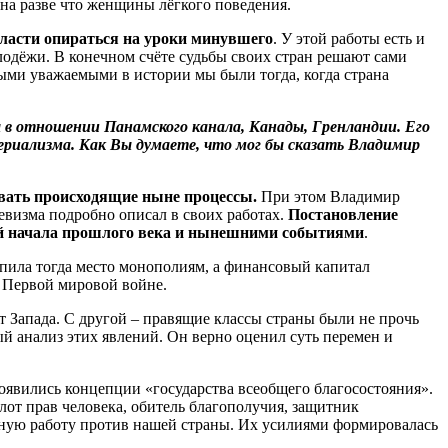
ойна разве что женщины лёгкого поведения.
 власти опираться на уроки минувшего
. У этой работы есть и
одёжи. В конечном счёте судьбы своих стран решают сами
ыми уважаемыми в истории мы были тогда, когда страна
 в отношении Панамского канала, Канады, Гренландии. Его
риализма. Как Вы думаете, что мог бы сказать Владимир
овать происходящие ныне процессы.
При этом Владимир
евизма подробно описал в своих работах.
Постановление
ей начала прошлого века и нынешними событиями
.
упила тогда место монополиям, а финансовый капитал
к Первой мировой войне.
т Запада. С другой – правящие классы страны были не прочь
й анализ этих явлений. Он верно оценил суть перемен и
Появились концепции «государства всеобщего благосостояния».
от прав человека, обитель благополучия, защитник
вную работу против нашей страны. Их усилиями формировалась