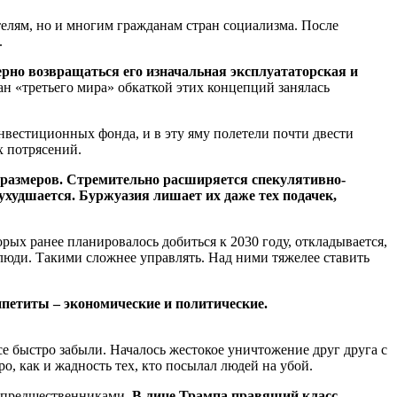
телям, но и многим гражданам стран социализма. После
.
рно возвращаться его изначальная эксплуататорская и
н «третьего мира» обкаткой этих концепций занялась
нвестиционных фонда, и в эту яму полетели почти двести
х потрясений.
 размеров. Стремительно расширяется спекулятивно-
худшается. Буржуазия лишает их даже тех подачек,
ых ранее планировалось добиться к 2030 году, откладывается,
юди. Такими сложнее управлять. Над ними тяжелее ставить
ппетиты – экономические и политические.
е быстро забыли. Началось жестокое уничтожение друг друга с
, как и жадность тех, кто посылал людей на убой.
с предшественниками.
В лице Трампа правящий класс