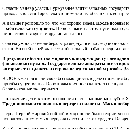
Отчасти манёвр удался. Буржуазные элиты западных государст
прихода к власти Горбачёва это помогло им обеспечить конт
А дальше произошло то, что мы хорошо знаем.
После победы н
грабительская сущность
. Первые шаги на этом пути были сде
пиночетовская хунта и другие мерзавцы.
Совсем уж нагло неолибералы развернулись после финансового
стран. Во всей своей «красе» либеральный шабаш предстал во
В результате богатства мировых олигархов растут невидан
финансовый пузырь. Государственные аппараты всё откров
которые стала давать из страха перед «красной угрозой». 
В ООН уже признали свою беспомощность в деле снижения бедн
причём существенно. Воротилам крупного капитала не нужны 
бесчеловечные эксперименты.
Положение дел и в этом отношении очень напоминает рубеж XI
Предпринимаются попытки передела планеты. Маски побо
Перед Первой мировой войной в ход пошли было теории «всеоб
использованием самых передовых технических средств. Верден,
Как бы ни возносили наши «трамполюбы» президента США, он 