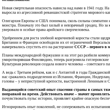
Новая смертельная опасность нависла над нами в 1941 году. 
выросла из агрессивной реваншистской стратегии мирового кап
Олигархия Европы и США понимала, сколь сильны симпатии их т
монстра. Поначалу это был хилый и невзрачный уродец. Но за
уверовало в особые права арийского сверхчеловека.
Удобрением для роста злобной коричневой коросты стали щед
Британии и Франции освободили их от ограничений Версальско
намеревались спустить его на растерзание
СССР –
первого в 
Планы международной буржуазии и на этот раз разбили комму
умиротворявшая Финляндию, теперь разгромила гитлеровские 
Культурная революция создала нового человека – советского п
А ведь с Третьим рейхом, как и с Антантой в годы Гражданско
нас сражались подразделения из Испании, Франции, Нидерландо
головы – у неприступной крепости, выстроенной Лениным и Ст
Выдающийся советский опыт спасения страны в самых тяжё
поправкой на время. Действовать иначе – значит проявлять
почувствовать пульс истории, проявляет крайне опасную бесп
Игнорировать опыт поколений, не сопереживать их испытания