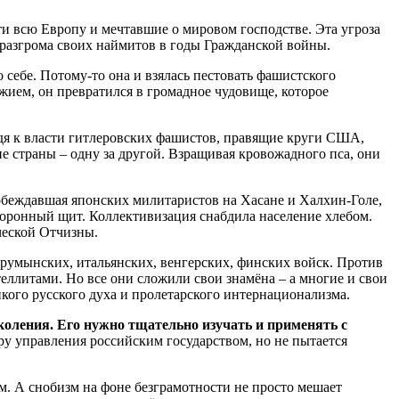
и всю Европу и мечтавшие о мировом господстве. Эта угроза
 разгрома своих наймитов в годы Гражданской войны.
себе. Потому-то она и взялась пестовать фашистского
жием, он превратился в громадное чудовище, которое
дя к власти гитлеровских фашистов, правящие круги США,
е страны – одну за другой. Взращивая кровожадного пса, они
обеждавшая японских милитаристов на Хасане и Халхин-Голе,
оронный щит. Коллективизация снабдила население хлебом.
ической Отчизны.
а румынских, итальянских, венгерских, финских войск. Против
еллитами. Но все они сложили свои знамёна – а многие и свои
кого русского духа и пролетарского интернационализма.
оления. Его нужно тщательно изучать и применять с
еру управления российским государством, но не пытается
. А снобизм на фоне безграмотности не просто мешает