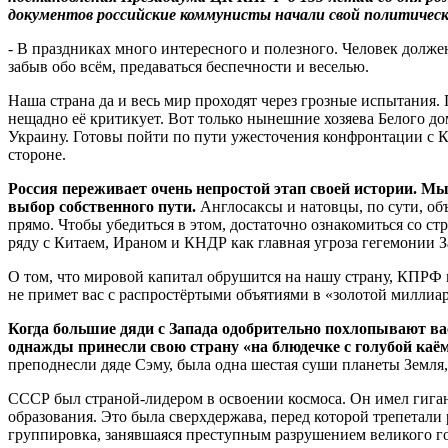
документов российские коммунисты начали свой политическ
- В праздниках много интересного и полезного. Человек должен 
забыв обо всём, предаваться беспечности и веселью.
Наша страна да и весь мир проходят через грозные испытания
нещадно её критикует. Вот только нынешние хозяева Белого до
Украину. Готовы пойти по пути ужесточения конфронтации с К
стороне.
Россия переживает очень непростой этап своей истории. М
выбор собственного пути.
Англосаксы и натовцы, по сути, об
прямо. Чтобы убедиться в этом, достаточно ознакомиться со 
ряду с Китаем, Ираном и КНДР как главная угроза гегемонии 
О том, что мировой капитал обрушится на нашу страну, КПРФ п
не примет вас с распростёртыми объятиями в «золотой миллиар
Когда большие дяди с Запада одобрительно похлопывают вас
однажды принесли свою страну «на блюдечке с голубой каё
преподнесли дяде Сэму, была одна шестая суши планеты Земля
СССР был страной-лидером в освоении космоса. Он имел гиг
образования. Это была сверхдержава, перед которой трепетали 
группировка, занявшаяся преступным разрушением великого го