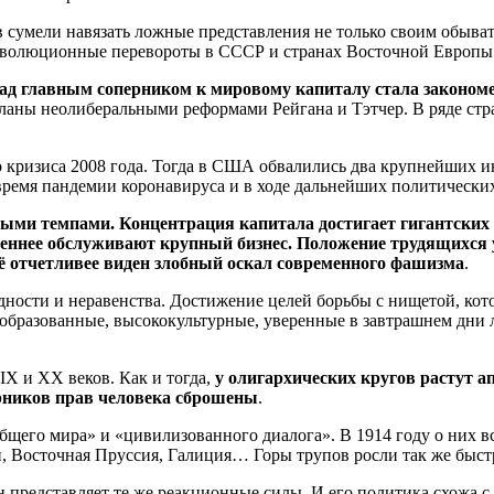
в сумели навязать ложные представления не только своим обыва
рреволюционные перевороты в СССР и странах Восточной Европы
ад главным соперником к мировому капиталу стала закономе
ланы неолиберальными реформами Рейгана и Тэтчер. В ряде стра
 кризиса 2008 года. Тогда в США обвалились два крупнейших и
 время пандемии коронавируса и в ходе дальнейших политически
ными темпами. Концентрация капитала достигает гигантских
еннее обслуживают крупный бизнес. Положение трудящихся у
Всё отчетливее виден злобный оскал современного фашизма
.
ости и неравенства. Достижение целей борьбы с нищетой, котор
образованные, высококультурные, уверенные в завтрашнем дни л
X и XX веков. Как и тогда,
у олигархических кругов растут а
рников прав человека сброшены
.
щего мира» и «цивилизованного диалога». В 1914 году о них вс
 Восточная Пруссия, Галиция… Горы трупов росли так же быстро
представляет те же реакционные силы. И его политика схожа 