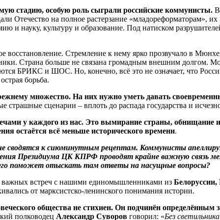
имую стадию, особую роль сыграли российские коммунисты.
В 
тдали Отечество на полное растерзание «младореформаторам», 
ию и науку, культуру и образование. Под натиском разрушителей
е восстановление. Стремление к нему ярко прозвучало в Мюнхен
тники. Страна больше не связана громадным внешним долгом. Мо
ются БРИКС и ШОС. Но, конечно, всё это не означает, что Росс
острая борьба.
прежнему множество. На них нужно уметь давать своевременн
е страшные сценарии – вплоть до распада государства и исчезн
ечами у каждого из нас. Это вымирание страны, обнищание и 
ния остаётся всё меньше исторического времени
.
не сводятся к сиюминутным рецептам. Коммунисты апеллиру
ления Президиума ЦК КПРФ проводят крайне важную связь м
его поможет отыскать там ответы на насущные вопросы?
яд важных встреч с нашими единомышленниками из
Белоруссии,
кивались от марксистско-ленинского понимания истории.
овеческого общества не стихиен. Он подчинён определённым
ликий полководец
Александр Суворов
говорил: «
Без светильник