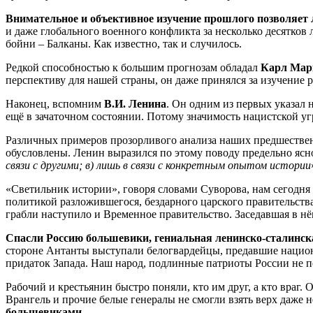
Внимательное и объективное изучение прошлого позволяет 
и даже глобального военного конфликта за несколько десятков
бойни – Балканы. Как известно, так и случилось.
Редкой способностью к большим прогнозам обладал
Карл Мар
перспективу для нашей страны, он даже принялся за изучение 
Наконец, вспомним
В.И. Ленина
. Он одним из первых указал 
ещё в зачаточном состоянии. Потому значимость нацистской уг
Различных примеров прозорливого анализа наших предшественн
обусловлены. Ленин выразился по этому поводу предельно ясно
связи с другими; в) лишь в связи с конкретным опытом истории
«Светильник истории», говоря словами Суворова, нам сегодня
политикой разложившегося, бездарного царского правительств
грабли наступило и Временное правительство. Заседавшая в нё
Спасли Россию большевики, гениальная ленинско-сталинска
стороне Антанты выступали белогвардейцы, предавшие национ
придаток Запада. Наш народ, подлинные патриоты России не п
Рабочий и крестьянин быстро поняли, кто им друг, а кто вра
Врангель и прочие белые генералы не смогли взять верх даж
большевиками.