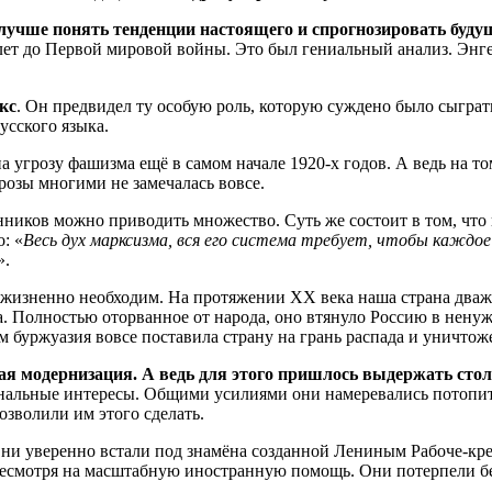
лучше понять тенденции настоящего и спрогнозировать буду
 лет до Первой мировой войны. Это был гениальный анализ. Энге
кс
. Он предвидел ту особую роль, которую суждено было сыгра
русского языка.
на угрозу фашизма ещё в самом начале 1920-х годов. А ведь на т
розы многими не замечалась вовсе.
иков можно приводить множество. Суть же состоит в том, что 
: «
Весь дух марксизма, вся его система требует, чтобы каждое
».
 жизненно необходим. На протяжении XX века наша страна дваж
а. Полностью оторванное от народа, оно втянуло Россию в нен
м буржуазия вовсе поставила страну на грань распада и уничтож
я модернизация. А ведь для этого пришлось выдержать стол
альные интересы. Общими усилиями они намеревались потопить
озволили им этого сделать.
г. Они уверенно встали под знамёна созданной Лениным Рабоче-к
е несмотря на масштабную иностранную помощь. Они потерпели 