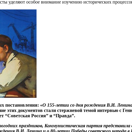
исты уделяют особое внимание изучению исторических процессо
х постановления: «
О 155-летии со дня рождения В.И. Ленин
ение этих документов стали стержневой темой интервью с Г
т “Советская Россия” и “Правда”.
овогодних праздников, Коммунистическая партия представила
дения В.И. Ленина и о 80-летии Победы советского народа в