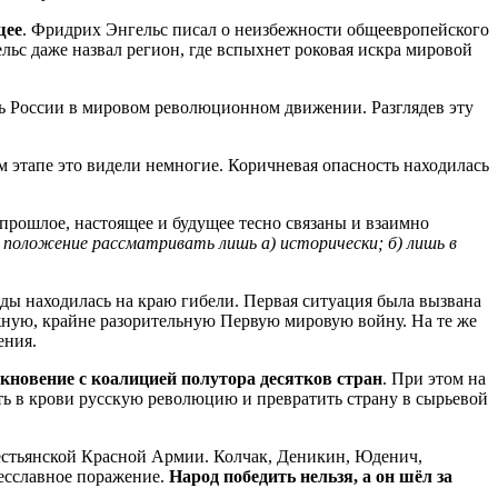
щее
. Фридрих Энгельс писал о неизбежности общеевропейского
льс даже назвал регион, где вспыхнет роковая искра мировой
ть России в мировом революционном движении. Разглядев эту
ом этапе это видели немногие. Коричневая опасность находилась
прошлое, настоящее и будущее тесно связаны и взаимно
 положение рассматривать лишь а) исторически; б) лишь в
ды находилась на краю гибели. Первая ситуация была вызвана
ужную, крайне разорительную Первую мировую войну. На те же
ения.
кновение с коалицией полутора десятков стран
. При этом на
 в крови русскую революцию и превратить страну в сырьевой
рестьянской Красной Армии. Колчак, Деникин, Юденич,
бесславное поражение.
Народ победить нельзя, а он шёл за