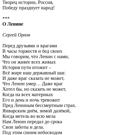
Творец истории, Россия,
Победу празднует народ!
***
О Ленине
Сергей Орлов
Перед друзьями и врагами
В часы торжеств и бед своих
Мы говорим, что Ленин с нами,
Что он живее всех живых
История пути итожит –
Всё жире наш державный шаг.
И даже враг сказать не может,
Что Ленин умер… Даже враг
Хотел бы, но сказать не может,
Когда на всех материках
Его и день и ночь тревожит
Пред Лениным бессмертным страх.
Январским днём, зимой далёкой,
Когда метель во всю мела
Нам Ленин передал до срока
Свои заботы и дела.
Под этим синим небосводом