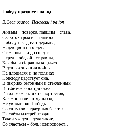
Победу празднует народ
В.Светозаров, Псковский район
Живым – поверка, павшим – слава.
Салютов гром и – тишина.
Победу празднует держава,
Надев цветы и ордена.
От маршала и до солдата
Перед Победой все равны,
Как были ей равны когда-то
В день окончания войны.
На площадях и на полянах
Повсюду царствует она,
В дворцах бетонный и стеклянных,
В избе всего на три окна.
И только мальчики с портретов,
Как много лет тому назад,
Не увидавшие Победы
Со снимков в траурных багетах
На слёзы матерей глядят.
Такой уж день, дела такие,
Со счастьем – боль невпроворот…