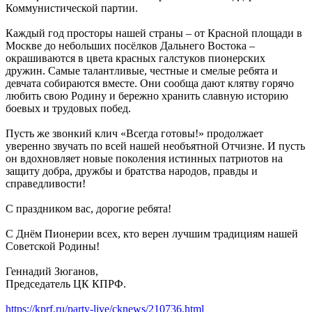
Коммунистической партии.
Каждый год просторы нашей страны – от Красной площади в
Москве до небольших посёлков Дальнего Востока –
окрашиваются в цвета красных галстуков пионерских
дружин. Самые талантливые, честные и смелые ребята и
девчата собираются вместе. Они сообща дают клятву горячо
любить свою Родину и бережно хранить славную историю
боевых и трудовых побед.
Пусть же звонкий клич «Всегда готовы!» продолжает
уверенно звучать по всей нашей необъятной Отчизне. И пусть
он вдохновляет новые поколения истинных патриотов на
защиту добра, дружбы и братства народов, правды и
справедливости!
С праздником вас, дорогие ребята!
С Днём Пионерии всех, кто верен лучшим традициям нашей
Советской Родины!
Геннадий Зюганов,
Председатель ЦК КПРФ.
https://kprf.ru/party-live/cknews/210736.html