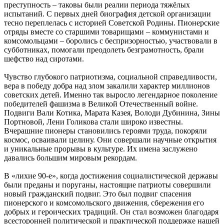
преступность – таковы были реалии периода тяжёлых
испытаний. С первых дней биография детской организации
тесно переплелась с историей Советской Родины. Пионерские
отряды вместе со старшими товарищами – коммунистами и
комсомольцами – боролись с беспризорностью, участвовали в
субботниках, помогали преодолеть безграмотность, брали
шефство над сиротами.
Чувство глубокого патриотизма, социальной справедливости,
вера в победу добра над злом закалили характер миллионов
советских детей. Именно так выросло легендарное поколение
победителей фашизма в Великой Отечественный войне.
Подвиги Вали Котика, Марата Казея, Володи Дубинина, Зины
Портновой, Лени Голикова стали широко известны.
Вчерашние пионеры становились героями труда, покоряли
космос, осваивали целину. Они совершали научные открытия
и уникальные прорывы в культуре. Их имена заслужено
давались большим мировым рекордам.
В «лихие 90-е», когда достижения социалистической державы
были преданы и поруганы, настоящие патриоты совершили
новый гражданский подвиг. Это был подвиг спасения
пионерского и комсомольского движения, сбережения его
добрых и героических традиций. Он стал возможен благодаря
всесторонней политической и практической поддержке нашей