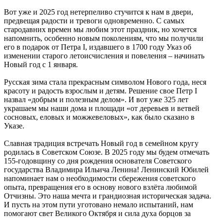
Вот уже и 2025 год нетерпеливо стучится к нам в двери,
предвещая радости и тревоги одновременно. С самых
стародавних времен мы любим этот праздник, но хочется
напомнить, особенно новым поколениям, что мы получили
его в подарок от Петра I, издавшего в 1700 году Указ об
изменении старого летоисчисления и повеления – начинать
Новый год с 1 января.
Русская зима стала прекрасным символом Нового года, неся
красоту и радость взрослым и детям. Решение свое Петр I
назвал «добрым и полезным делом». И вот уже 325 лет
украшаем мы наши дома и площади «от деревьев и ветвей
сосновых, еловых и можжевеловых», как было сказано в
Указе.
Славная традиция встречать Новый год в семейном кругу
родилась в Советском Союзе. В 2025 году мы будем отмечать
155-годовщину со дня рождения основателя Советского
государства Владимира Ильича Ленина! Ленинский Юбилей
напоминает нам о необходимости сбережения советского
опыта, превращения его в основу нового взлёта любимой
Отчизны. Это наша мечта и грандиозная историческая задача.
И пусть на этом пути уготовано немало испытаний, нам
помогают свет Великого Октября и сила духа борцов за