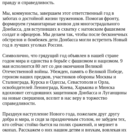
правду и справедливость.
Мы, коммунисты, завершаем этот ответственный год в
заботах о достойной жизни тружеников. Помогая фронту,
формируем гуманитарные конвои для многострадального
Донбасса, для вступивших в схватку с натовским фашизмом
солдат и офицеров. Мы делаем так, чтобы после бесконечных
обстрелов и бомбежек дети Донбасса могли встретить Новый
год в лучших уголках России.
Символично, что грядущий год объявлен в нашей стране
годом мира и единства в борьбе с фашизмом и нацизмом. 9
мая исполнится 80 лет со дня окончания Великой
Отечественной войны. Убежден, память о Великой Победе,
героизм наших предков, участников обороны Москвы и
Сталинграда, Курска и Одессы, Севастополя и Орла,
освободителей Ленинграда, Киева, Харькова и Минска
вдохновит сегодняшних защитников Донбасса и Луганщины
на новые свершения, вселит в нас веру в торжество
справедливости.
Празднуя наступление Нового года, пожелаем друг другу
добра и мира, и сидя за праздничным столом, не забудем тех,
кто сейчас стойко бьется на полях сражений, и мерзнет в
окопах. Расскажем о них нашим детям и внукам, вовлекая их