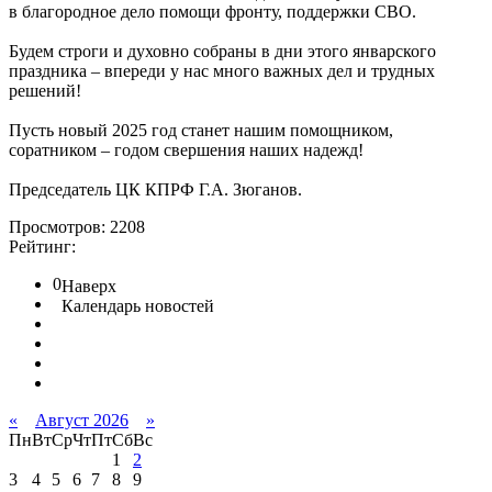
в благородное дело помощи фронту, поддержки СВО.
Будем строги и духовно собраны в дни этого январского
праздника – впереди у нас много важных дел и трудных
решений!
Пусть новый 2025 год станет нашим помощником,
соратником – годом свершения наших надежд!
Председатель ЦК КПРФ Г.А. Зюганов.
Просмотров: 2208
Рейтинг:
0
Наверх
Календарь новостей
«
Август 2026
»
Пн
Вт
Ср
Чт
Пт
Сб
Вс
1
2
3
4
5
6
7
8
9